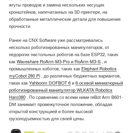
жгуты проводов и замена нескольких несущих
кронштейнов, напечатанных на 3D-принтере, на
обработанные металлические детали для повышения
прочности.
Ранее на CNX Software уже рассматривались
несколько роботизированных манипуляторов, от
недорогих настольных роботов на базе ESP32, таких
как
Waveshare RoArm-M3-Pro и RoArm-M3-S
, и
промышленных коботов, таких как
Elephant Robotics
myCobot 280 Pi
, до различных бюджетных вариантов,
таких как
Yahboom DOFBOT 6
и
6-осевой миниатюрный
роботизированный манипулятор WLKATA Robotics
Haro380
. По сравнению со всеми ними reBot Arm B601-
DM занимает промежуточное положение, обладая
открытой конструкцией и более высокой
грузоподъемностью для своей цены.