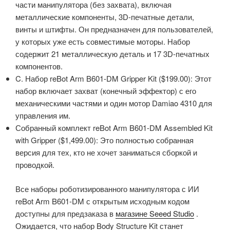
части манипулятора (без захвата), включая
металлические компоненты, 3D-печатные детали,
винты и штифты. Он предназначен для пользователей,
у которых уже есть совместимые моторы. Набор
содержит 21 металлическую деталь и 17 3D-печатных
компонентов.
C. Набор reBot Arm B601-DM Gripper Kit ($199.00): Этот
набор включает захват (конечный эффектор) с его
механическими частями и один мотор Damiao 4310 для
управления им.
Собранный комплект reBot Arm B601-DM Assembled Kit
with Gripper ($1,499.00): Это полностью собранная
версия для тех, кто не хочет заниматься сборкой и
проводкой.
Все наборы роботизированного манипулятора с ИИ
reBot Arm B601-DM с открытым исходным кодом
доступны для предзаказа в
магазине Seeed Studio
.
Ожидается, что набор Body Structure Kit станет