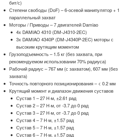
бит/с)
Степени свободы (DoF) – 6-осевой манипулятор + 1
параллельный захват
Моторы / Приводы – 7 двигателей Damiao
4x DAMIAO 4310 (DM-J4310-2EC)
3x DAMIAO 4340P (DM-J4340P-2EC) моторы с
высоким крутящим моментом
Грузоподъемность – 1.5 кг (без захвата, при
рекомендуемом использовании 70% радиуса)
Рабочий радиус – 767 мм (с захватом), 607 мм (без
захвата)
Точность повторного позиционирования – < 0.2 мм
Крутящий момент и диапазон движения суставов
Сустав 1 – 27 Н·м, ±2.61 рад
Сустав 2 – 27 Н·м, от -3.7 до 0 рад
Сустав 3 – 27 Н·м, от -3.7 до 0 рад
Сустав 4 – 7 Н·м, ±1.57 рад
Сустав 5 – 7 Н·м, ±1.57 рад
Сустав 6 – 7 Н·м, ±1.57 рад