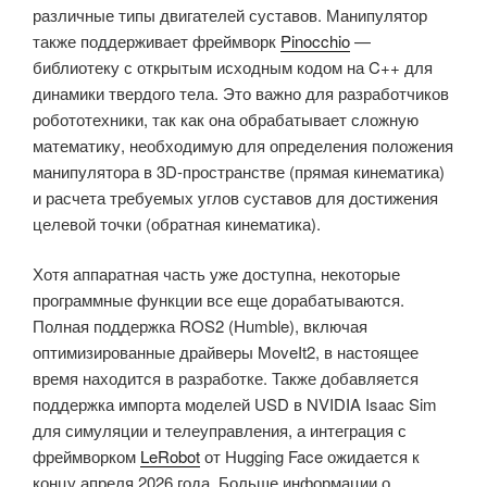
различные типы двигателей суставов. Манипулятор
также поддерживает фреймворк
Pinocchio
—
библиотеку с открытым исходным кодом на C++ для
динамики твердого тела. Это важно для разработчиков
робототехники, так как она обрабатывает сложную
математику, необходимую для определения положения
манипулятора в 3D-пространстве (прямая кинематика)
и расчета требуемых углов суставов для достижения
целевой точки (обратная кинематика).
Хотя аппаратная часть уже доступна, некоторые
программные функции все еще дорабатываются.
Полная поддержка ROS2 (Humble), включая
оптимизированные драйверы MoveIt2, в настоящее
время находится в разработке. Также добавляется
поддержка импорта моделей USD в NVIDIA Isaac Sim
для симуляции и телеуправления, а интеграция с
фреймворком
LeRobot
от Hugging Face ожидается к
концу апреля 2026 года. Больше информации о