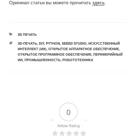
Оригинал статьи вы можете прочитать
здесь
.
РУБРИКИ
3D ПЕЧАТЬ
МЕТКИ
3D-ПЕЧАТЬ
,
DIY
,
PYTHON
,
SEEED STUDIO
,
ИСКУССТВЕННЫЙ
ИНТЕЛЛЕКТ (ИИ)
,
ОТКРЫТОЕ АППАРАТНОЕ ОБЕСПЕЧЕНИЕ
,
ОТКРЫТОЕ ПРОГРАММНОЕ ОБЕСПЕЧЕНИЕ
,
ПЕРИФЕРИЙНЫЙ
ИИ
,
ПРОМЫШЛЕННОСТЬ
,
РОБОТОТЕХНИКА
0
Article Rating