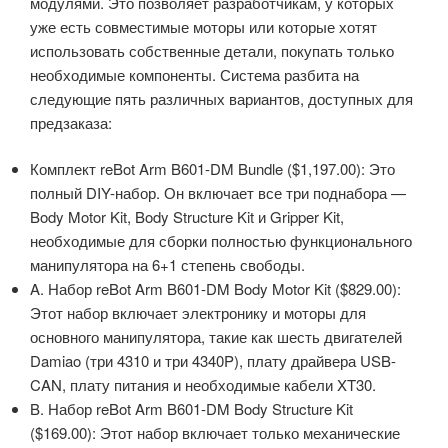
модулями. Это позволяет разработчикам, у которых
уже есть совместимые моторы или которые хотят
использовать собственные детали, покупать только
необходимые компоненты. Система разбита на
следующие пять различных вариантов, доступных для
предзаказа:
Комплект reBot Arm B601-DM Bundle ($1,197.00): Это
полный DIY-набор. Он включает все три поднабора —
Body Motor Kit, Body Structure Kit и Gripper Kit,
необходимые для сборки полностью функционального
манипулятора на 6+1 степень свободы.
A. Набор reBot Arm B601-DM Body Motor Kit ($829.00):
Этот набор включает электронику и моторы для
основного манипулятора, такие как шесть двигателей
Damiao (три 4310 и три 4340P), плату драйвера USB-
CAN, плату питания и необходимые кабели XT30.
B. Набор reBot Arm B601-DM Body Structure Kit
($169.00): Этот набор включает только механические