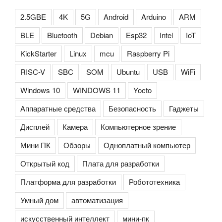
2.5GBE
4K
5G
Android
Arduino
ARM
BLE
Bluetooth
Debian
Esp32
Intel
IoT
KickStarter
Linux
mcu
Raspberry Pi
RISC-V
SBC
SOM
Ubuntu
USB
WiFi
Windows 10
WINDOWS 11
Yocto
Аппаратные средства
Безопасность
Гаджеты
Дисплей
Камера
Компьютерное зрение
Мини ПК
Обзоры
Одноплатный компьютер
Открытый код
Плата для разработки
Платформа для разработки
Робототехника
Умный дом
автоматизация
искусственный интеллект
мини-пк