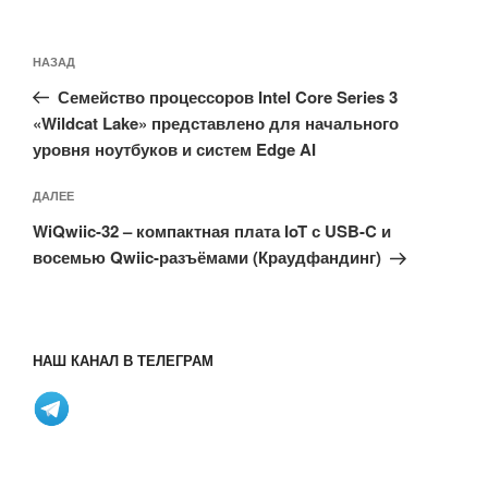
Навигация
Предыдущая
НАЗАД
по
запись:
записям
Семейство процессоров Intel Core Series 3
«Wildcat Lake» представлено для начального
уровня ноутбуков и систем Edge AI
Следующая
ДАЛЕЕ
запись
WiQwiic-32 – компактная плата IoT с USB-C и
восемью Qwiic-разъёмами (Краудфандинг)
НАШ КАНАЛ В ТЕЛЕГРАМ