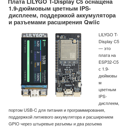
Плата LILYGO T-Display C5 оснащена
–
1.9-дюймовым цветным IPS-
плата
дисплеем, поддержкой аккумулятора
с
и разъемами расширения Qwiic
микроконтроллером
Raspberry
LILYGO T-
Pi
Display C5
RP2350
— это
с
плата на
поддержкой
ESP32-C5
PoE»
с 1.9-
дюймовы
м
цветным
IPS-
дисплеем,
портом USB-C для питания и программирования,
поддержкой литиевого аккумулятора и расширением
GPIO через штыревые разъемы и два разъема