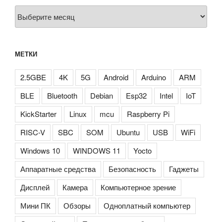
Архивы
МЕТКИ
2.5GBE
4K
5G
Android
Arduino
ARM
BLE
Bluetooth
Debian
Esp32
Intel
IoT
KickStarter
Linux
mcu
Raspberry Pi
RISC-V
SBC
SOM
Ubuntu
USB
WiFi
Windows 10
WINDOWS 11
Yocto
Аппаратные средства
Безопасность
Гаджеты
Дисплей
Камера
Компьютерное зрение
Мини ПК
Обзоры
Одноплатный компьютер