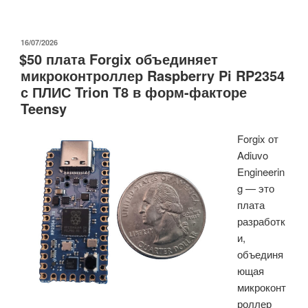
pico-
usb-
wifi
ОПУБЛИКОВАНО
16/07/2026
$50 плата Forgix объединяет
превращает
микроконтроллер Raspberry Pi RP2354
Raspberry
с ПЛИС Trion T8 в форм-факторе
Pi
Teensy
Pico
W
Forgix от
в
Adiuvo
USB-
Engineerin
адаптер
g — это
Wi-
плата
Fi,
разработк
не
и,
требующий
объединя
драйверов»
ющая
микроконт
роллер