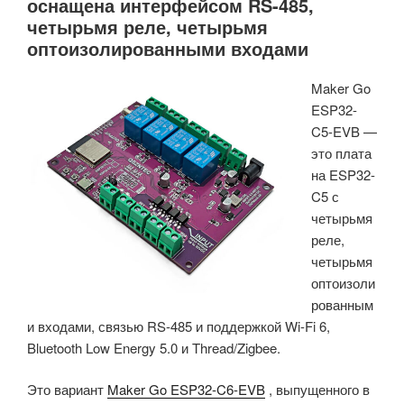
оснащена интерфейсом RS-485,
четырьмя реле, четырьмя
оптоизолированными входами
Maker Go
ESP32-
C5-EVB —
это плата
на ESP32-
C5 с
четырьмя
реле,
четырьмя
оптоизоли
рованным
и входами, связью RS-485 и поддержкой Wi-Fi 6,
Bluetooth Low Energy 5.0 и Thread/Zigbee.
Это вариант
Maker Go ESP32-C6-EVB
, выпущенного в