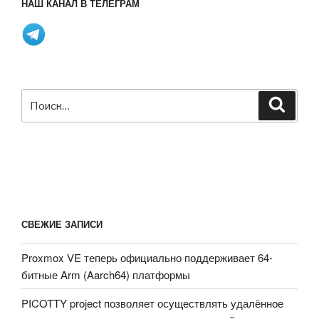
НАШ КАНАЛ В ТЕЛЕГРАМ
ПЛИС
Trion
T8
в
форм-
Искать:
факторе
Поиск
Teensy»
СВЕЖИЕ ЗАПИСИ
Proxmox VE теперь официально поддерживает 64-
битные Arm (Aarch64) платформы
PICOTTY project позволяет осуществлять удалённое