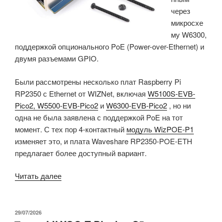
через
микросхе
му W6300,
поддержкой опционального PoE (Power-over-Ethernet) и
двумя разъемами GPIO.
Были рассмотрены несколько плат Raspberry Pi
RP2350 с Ethernet от WIZNet, включая
W5100S-EVB-
Pico2, W5500-EVB-Pico2
и
W6300-EVB-Pico2
, но ни
одна не была заявлена с поддержкой PoE на тот
момент. С тех пор 4-контактный
модуль WizPOE-P1
изменяет это, и плата Waveshare RP2350-POE-ETH
предлагает более доступный вариант.
«Waveshare
Читать далее
RP2350-
POE-
ETH
ОПУБЛИКОВАНО
29/07/2026