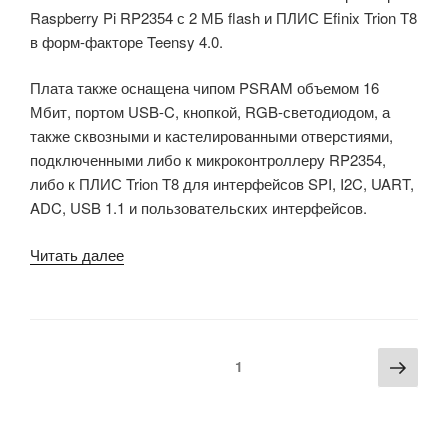
Raspberry Pi RP2354 с 2 МБ flash и ПЛИС Efinix Trion T8
в форм-факторе Teensy 4.0.
Плата также оснащена чипом PSRAM объемом 16
Мбит, портом USB-C, кнопкой, RGB-светодиодом, а
также сквозными и кастелированными отверстиями,
подключенными либо к микроконтроллеру RP2354,
либо к ПЛИС Trion T8 для интерфейсов SPI, I2C, UART,
ADC, USB 1.1 и пользовательских интерфейсов.
«$50
Читать далее
плата
Forgix
объединяет
микроконтроллер
Пагинация
Сле
Страница
1
Raspberry
записей
стра
Pi
RP2354
с