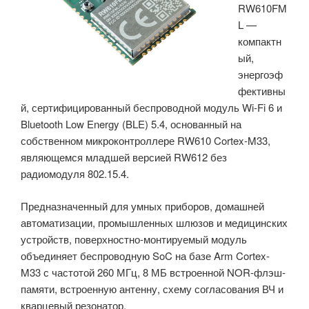
RW610FM
четырьмя
L —
оптоизолированными
компактн
входами»
ый,
энергоэф
фективны
й, сертифицированный беспроводной модуль Wi-Fi 6 и
Bluetooth Low Energy (BLE) 5.4, основанный на
собственном микроконтроллере RW610 Cortex-M33,
являющемся младшей версией RW612 без
радиомодуля 802.15.4.
Предназначенный для умных приборов, домашней
автоматизации, промышленных шлюзов и медицинских
устройств, поверхностно-монтируемый модуль
объединяет беспроводную SoC на базе Arm Cortex-
M33 с частотой 260 МГц, 8 МБ встроенной NOR-флэш-
памяти, встроенную антенну, схему согласования ВЧ и
кварцевый резонатор.