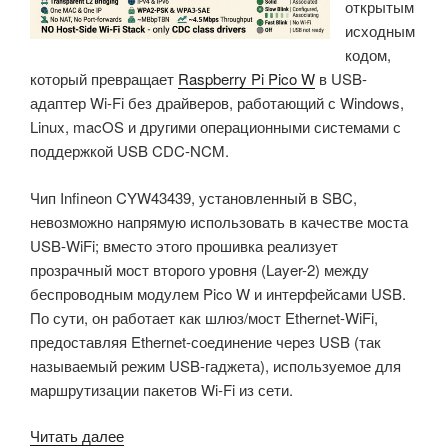
открытым
МГц
исходным
и
кодом,
графическим
который превращает
Raspberry Pi Pico W
в USB-
процессором
адаптер Wi-Fi без драйверов, работающий с Windows,
NeoChrom»
Linux, macOS и другими операционными системами с
поддержкой USB CDC-NCM.
Чип Infineon CYW43439, установленный в SBC,
невозможно напрямую использовать в качестве моста
USB-WiFi; вместо этого прошивка реализует
прозрачный мост второго уровня (Layer-2) между
беспроводным модулем Pico W и интерфейсами USB.
По сути, он работает как шлюз/мост Ethernet-WiFi,
предоставляя Ethernet-соединение через USB (так
называемый режим USB-гаджета), используемое для
маршрутизации пакетов Wi-Fi из сети.
«Прошивка
Читать далее