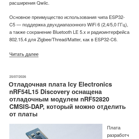
расширения Qwiic.
Основное преимущество использования чипа ESP32-
C5 — поддержка двухдиапазонного WiFi 6 (2,4/5,0 ГГц),
а также сохранение Bluetooth LE 5.x и радиоинтерфейса
802.15.4 для Zigbee/Thread/Matter, как в ESP32-C6.
«Плата
Читать далее
LILYGO
T-
Display
ОПУБЛИКОВАНО
25/07/2026
Отладочная плата Icy Electronics
C5
nRF54L15 Discovery оснащена
оснащена
отладочным модулем nRF52820
1.9-
CMSIS-DAP, который можно отделить
дюймовым
от платы
цветным
IPS-
Плата
дисплеем,
разработч
поддержкой