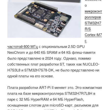
о
CMSIS-
микроконт
DAP,
роллеров
который
STM32H7
можно
R/S
отделить
Cortex-M7
от
с
платы»
частотой 600 МГц
с опциональным 2.5D GPU
NeoChrom и до 640 КБ SRAM и 64 КБ флеш-памяти
было представлено в 2024 году. Однако, помимо
собственных плат разработки ST, таких как NUCLEO-
H7S3L8 и STM32H7S78-DK, не было представлено ни
одной платы на его основе.
Плата разработки ART-Pi II меняет это. Это компактная
плата на базе микроконтроллера STM32H7R7L8H в
паре с 32 МБ HyperRAM и 64 МБ HyperFlash,
оснащенная слотом для microSD-карт, разъемом для