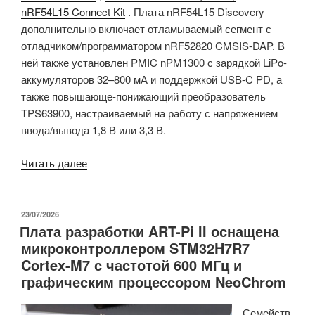
nRF54L15 Connect Kit
. Плата nRF54L15 Discovery
дополнительно включает отламываемый сегмент с
отладчиком/программатором nRF52820 CMSIS-DAP. В
ней также установлен PMIC nPM1300 с зарядкой LiPo-
аккумуляторов 32–800 мА и поддержкой USB-C PD, а
также повышающе-понижающий преобразователь
TPS63900, настраиваемый на работу с напряжением
ввода/вывода 1,8 В или 3,3 В.
«Отладочная
Читать далее
плата
Icy
Electronics
ОПУБЛИКОВАНО
23/07/2026
Плата разработки ART-Pi II оснащена
nRF54L15
микроконтроллером STM32H7R7
Discovery
Cortex-M7 с частотой 600 МГц и
оснащена
графическим процессором NeoChrom
отладочным
модулем
Семейств
nRF52820