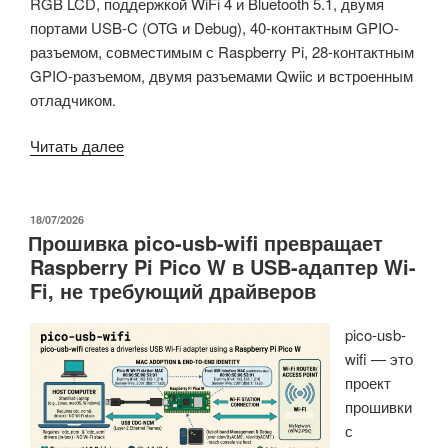
RGB LCD, поддержкой WiFi 4 и Bluetooth 5.1, двумя
портами USB-C (OTG и Debug), 40-контактным GPIO-
разъемом, совместимым с Raspberry Pi, 28-контактным
GPIO-разъемом, двумя разъемами Qwiic и встроенным
отладчиком.
«Плата
Читать далее
разработки
ART-
Pi
ОПУБЛИКОВАНО
18/07/2026
Прошивка pico-usb-wifi превращает
II
Raspberry Pi Pico W в USB-адаптер Wi-
оснащена
Fi, не требующий драйверов
микроконтроллером
STM32H7R7
pico-usb-
Cortex-
wifi — это
M7
проект
с
прошивки
частотой
с
600