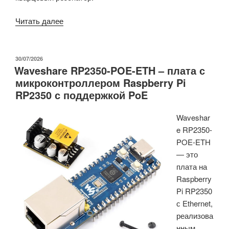
«NXP
Читать далее
RW610FML
Wi-
Fi
ОПУБЛИКОВАНО
30/07/2026
Waveshare RP2350-POE-ETH – плата с
6
микроконтроллером Raspberry Pi
и
RP2350 с поддержкой PoE
BLE
5.4
Waveshar
модуль
e RP2350-
на
POE-ETH
базе
— это
беспроводного
плата на
MCU
Raspberry
RW610
Pi RP2350
Cortex-
с Ethernet,
M33»
реализова
нным