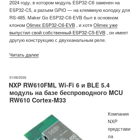
2024 году, в котором модуль ESP32-C6 заменен на
ESP32-C5, а разъем GPIO — на клеммную колодку для
RS-485. Maker Go ESP32-C6-EVB был в основном
клоном
Olimex ESP32-C6-EVB
, и хотя
Olimex уже
выпустил свой собственный ESP32-C5-EVB
, он имеет
другую конструкцию с двухканальным реле.
«Плата
Читать далее
Maker
Go
ESP32-
ОПУБЛИКОВАНО
01/08/2026
NXP RW610FML Wi-Fi 6 и BLE 5.4
C5-
модуль на базе беспроводного MCU
EVB
RW610 Cortex-M33
оснащена
интерфейсом
Компания
RS-
NXP
485,
представи
четырьмя
ла
реле,