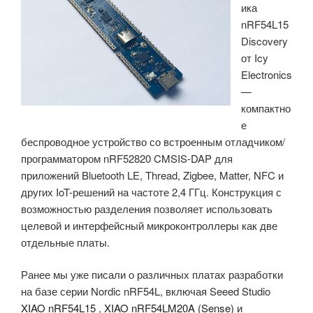
ика
аккумулятора
nRF54L15
и
Discovery
разъемами
от Icy
расширения
Electronics
Qwiic»
—
компактно
е
беспроводное устройство со встроенным отладчиком/
программатором nRF52820 CMSIS-DAP для
приложений Bluetooth LE, Thread, Zigbee, Matter, NFC и
других IoT-решений на частоте 2,4 ГГц. Конструкция с
возможностью разделения позволяет использовать
целевой и интерфейсный микроконтроллеры как две
отдельные платы.
Ранее мы уже писали о различных платах разработки
на базе серии Nordic nRF54L, включая Seeed Studio
XIAO nRF54L15
,
XIAO nRF54LM20A (Sense)
и