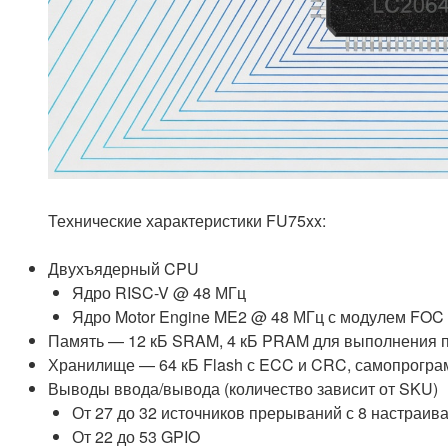
Технические характеристики FU75xx:
Двухъядерный CPU
Ядро RISC-V @ 48 МГц
Ядро Motor Engine ME2 @ 48 МГц с модулем FO
Память — 12 кБ SRAM, 4 кБ PRAM для выполнения 
Хранилище — 64 кБ Flash с ECC и CRC, самопрогра
Выводы ввода/вывода (количество зависит от SKU)
От 27 до 32 источников прерываний с 8 настраи
От 22 до 53 GPIO