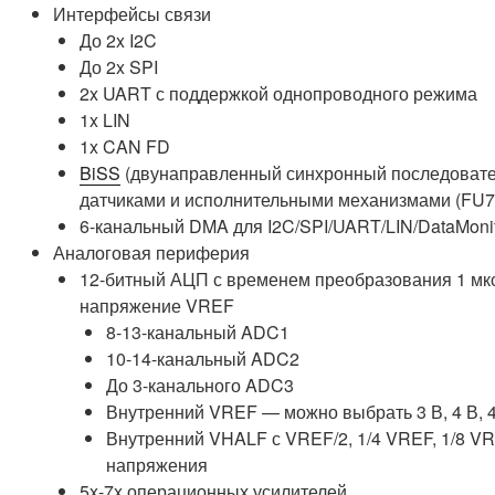
Интерфейсы связи
До 2x I2C
До 2x SPI
2x UART с поддержкой однопроводного режима
1x LIN
1x CAN FD
BiSS
(двунаправленный синхронный последовате
датчиками и исполнительными механизмами (FU
6-канальный DMA для I2C/SPI/UART/LIN/DataMoni
Аналоговая периферия
12-битный АЦП с временем преобразования 1 мк
напряжение VREF
8-13-канальный ADC1
10-14-канальный ADC2
До 3-канального ADC3
Внутренний VREF — можно выбрать 3 В, 4 В, 4
Внутренний VHALF с VREF/2, 1/4 VREF, 1/8 VR
напряжения
5x-7x операционных усилителей