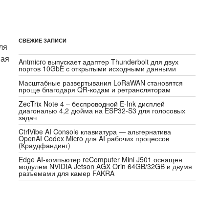
СВЕЖИЕ ЗАПИСИ
ля
ная
Antmicro выпускает адаптер Thunderbolt для двух
портов 10GbE с открытыми исходными данными
Масштабные развертывания LoRaWAN становятся
проще благодаря QR-кодам и ретрансляторам
ZecTrix Note 4 – беспроводной E-Ink дисплей
диагональю 4,2 дюйма на ESP32-S3 для голосовых
задач
CtrlVibe AI Console клавиатура — альтернатива
OpenAI Codex Micro для AI рабочих процессов
(Краудфандинг)
Edge AI-компьютер reComputer Mini J501 оснащен
модулем NVIDIA Jetson AGX Orin 64GB/32GB и двумя
разъемами для камер FAKRA