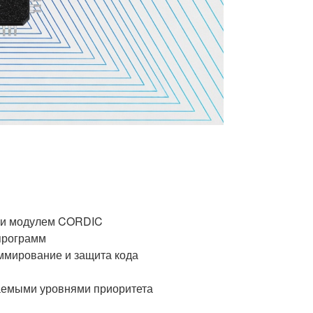
C и модулем CORDIC
программ
ммирование и защита кода
ваемыми уровнями приоритета