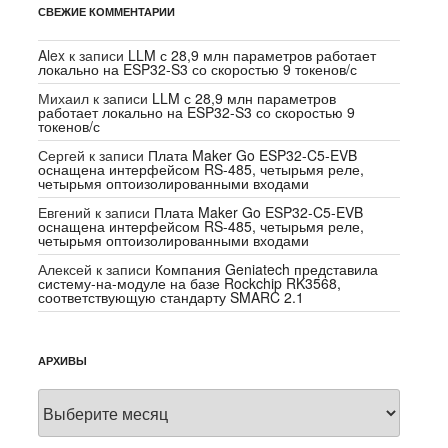
СВЕЖИЕ КОММЕНТАРИИ
Alex
к записи
LLM с 28,9 млн параметров работает
локально на ESP32-S3 со скоростью 9 токенов/с
Михаил
к записи
LLM с 28,9 млн параметров
работает локально на ESP32-S3 со скоростью 9
токенов/с
Сергей
к записи
Плата Maker Go ESP32-C5-EVB
оснащена интерфейсом RS-485, четырьмя реле,
четырьмя оптоизолированными входами
Евгений
к записи
Плата Maker Go ESP32-C5-EVB
оснащена интерфейсом RS-485, четырьмя реле,
четырьмя оптоизолированными входами
Алексей
к записи
Компания Geniatech представила
систему-на-модуле на базе Rockchip RK3568,
соответствующую стандарту SMARC 2.1
АРХИВЫ
Архивы