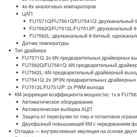
4x-8x аналоговых компараторов
ЦАП
FU7571Q/FU7561Q/FU7541Q: двухканальный 9
FU7562Q/FU7512L/FU7512P: двухканальный 9-
FU7562L: двухканальный 9-битный, однокана
Датчик температуры
Тип драйвера
FU7571Q: 2x 6N предварительных драйверных в
FU7562Q/FU7561Q: 6N предварительный драйве
FU7562L: 6N предварительный драйверный выхо
FU7541Q: 2x 3P3N предварительных драйверных
FU7512L/FU7512P: 2x PWM выхода
КМ (коррекция коэффициента мощности): 1x в FU756
Автоматическое оборудование
Автоматическая выборка АЦП
Защита от перегрузки по току и потактовое огран
Двухфазный повышающий КМ с чередованием ф
Отладка — внутрисхемная эмуляция на основе двухпров