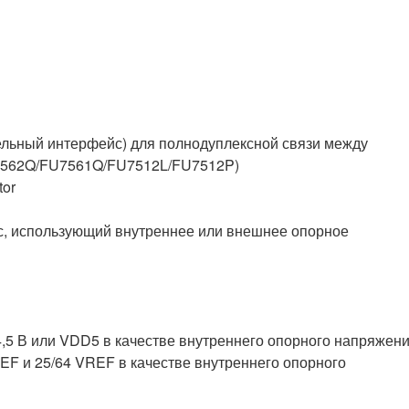
льный интерфейс) для полнодуплексной связи между
7562Q/FU7561Q/FU7512L/FU7512P)
tor
с, использующий внутреннее или внешнее опорное
,5 В или VDD5 в качестве внутреннего опорного напряжени
EF и 25/64 VREF в качестве внутреннего опорного