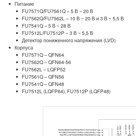
Питание
FU7571Q/FU7561Q – 5 В ~ 20 В
FU7562Q/FU7562L – 10 В ~ 20 В и 3 В ~ 5,5 В
FU7541Q – 5 В ~ 28 В
FU7512L/FU7512P – 3 В ~ 5,5 В
Детектор пониженного напряжения (LVD)
Корпуса
FU7571Q – QFN64
FU7562Q – QFN64-56
FU7562L – LQFP52
FU7561Q – QFN56
FU7541Q – QFN48
FU7512L (LQFP64), FU7512P (LQFP48)