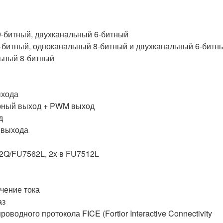
-битный, двухканальный 6-битный
битный, одноканальный 8-битный и двухканальный 6-битн
льный 8-битный
ыхода
рный выход + PWM выход
д
 выхода
2Q/FU7562L, 2x в FU7512L
ичение тока
аз
одного протокола FICE (Fortior Interactive Connectivity