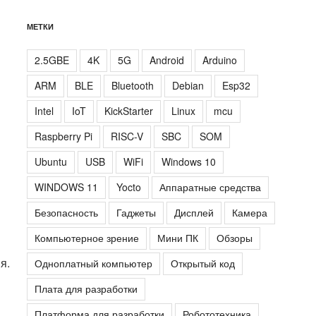
МЕТКИ
2.5GBE
4K
5G
Android
Arduino
ARM
BLE
Bluetooth
Debian
Esp32
Intel
IoT
KickStarter
Linux
mcu
Raspberry Pi
RISC-V
SBC
SOM
Ubuntu
USB
WiFi
Windows 10
WINDOWS 11
Yocto
Аппаратные средства
Безопасность
Гаджеты
Дисплей
Камера
Компьютерное зрение
Мини ПК
Обзоры
я.
Одноплатный компьютер
Открытый код
Плата для разработки
Платформа для разработки
Робототехника