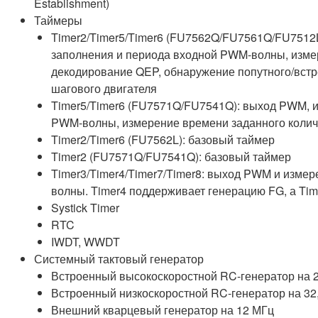
Establishment)
Таймеры
Timer2/Timer5/Timer6 (FU7562Q/FU7561Q/FU751
заполнения и периода входной PWM-волны, изме
декодирование QEP, обнаружение попутного/встр
шагового двигателя
Timer5/Timer6 (FU7571Q/FU7541Q): выход PWM, 
PWM-волны, измерение времени заданного колич
Timer2/Timer6 (FU7562L): базовый таймер
Timer2 (FU7571Q/FU7541Q): базовый таймер
Timer3/Timer4/Timer7/Timer8: выход PWM и изме
волны. Timer4 поддерживает генерацию FG, а Tim
Systick Timer
RTC
IWDT, WWDT
Системный тактовый генератор
Встроенный высокоскоростной RC-генератор на 
Встроенный низкоскоростной RC-генератор на 32,
Внешний кварцевый генератор на 12 МГц