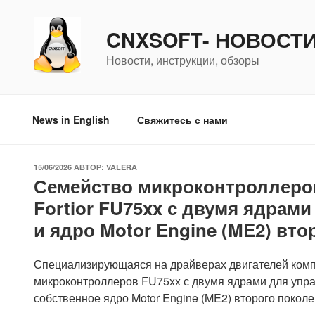
Перейти
к
CNXSOFT- НОВОСТ
содержимому
Новости, инструкции, обзоры
News in English
Свяжитесь с нами
ОПУБЛИКОВАНО
15/06/2026
АВТОР:
VALERA
Семейство микроконтроллеро
Fortior FU75xx с двумя ядрам
и ядро Motor Engine (ME2) вт
Специализирующаяся на драйверах двигателей компа
микроконтроллеров FU75xx с двумя ядрами для упр
собственное ядро Motor Engine (ME2) второго поколе