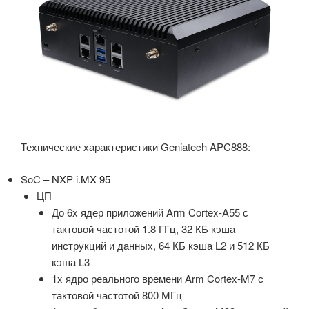
Технические характеристики Geniatech APC888:
SoC –
NXP i.MX 95
ЦП
До 6x ядер приложений Arm Cortex-A55 с
тактовой частотой 1.8 ГГц, 32 КБ кэша
инструкций и данных, 64 КБ кэша L2 и 512 КБ
кэша L3
1x ядро реального времени Arm Cortex-M7 с
тактовой частотой 800 МГц