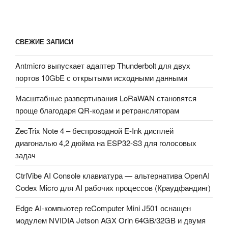
СВЕЖИЕ ЗАПИСИ
Antmicro выпускает адаптер Thunderbolt для двух
портов 10GbE с открытыми исходными данными
Масштабные развертывания LoRaWAN становятся
проще благодаря QR-кодам и ретрансляторам
ZecTrix Note 4 – беспроводной E-Ink дисплей
диагональю 4,2 дюйма на ESP32-S3 для голосовых
задач
CtrlVibe AI Console клавиатура — альтернатива OpenAI
Codex Micro для AI рабочих процессов (Краудфандинг)
Edge AI-компьютер reComputer Mini J501 оснащен
модулем NVIDIA Jetson AGX Orin 64GB/32GB и двумя