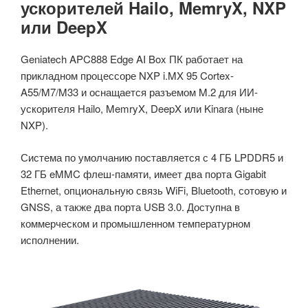
ускорителей Hailo, MemryX, NXP
или DeepX
Geniatech APC888 Edge AI Box ПК работает на
прикладном процессоре NXP i.MX 95 Cortex-
A55/M7/M33 и оснащается разъемом M.2 для ИИ-
ускорителя Hailo, MemryX, DeepX или Kinara (ныне
NXP).
Система по умолчанию поставляется с 4 ГБ LPDDR5 и
32 ГБ eMMC флеш-памяти, имеет два порта Gigabit
Ethernet, опциональную связь WiFi, Bluetooth, сотовую и
GNSS, а также два порта USB 3.0. Доступна в
коммерческом и промышленном температурном
исполнении.