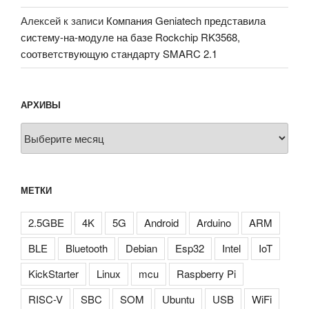
Алексей
к записи
Компания Geniatech представила
систему-на-модуле на базе Rockchip RK3568,
соответствующую стандарту SMARC 2.1
АРХИВЫ
Архивы
МЕТКИ
2.5GBE
4K
5G
Android
Arduino
ARM
BLE
Bluetooth
Debian
Esp32
Intel
IoT
KickStarter
Linux
mcu
Raspberry Pi
RISC-V
SBC
SOM
Ubuntu
USB
WiFi