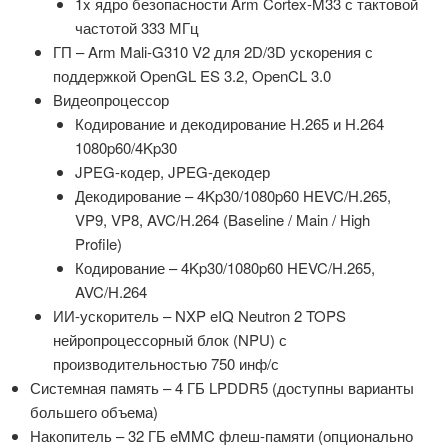
1x ядро безопасности Arm Cortex-M33 с тактовой
частотой 333 МГц
ГП – Arm Mali-G310 V2 для 2D/3D ускорения с
поддержкой OpenGL ES 3.2, OpenCL 3.0
Видеопроцессор
Кодирование и декодирование H.265 и H.264
1080p60/4Kp30
JPEG-кодер, JPEG-декодер
Декодирование – 4Kp30/1080p60 HEVC/H.265,
VP9, VP8, AVC/H.264 (Baseline / Main / High
Profile)
Кодирование – 4Kp30/1080p60 HEVC/H.265,
AVC/H.264
ИИ-ускоритель – NXP eIQ Neutron 2 TOPS
нейропроцессорный блок (NPU) с
производительностью 750 инф/с
Системная память – 4 ГБ LPDDR5 (доступны варианты
большего объема)
Накопитель – 32 ГБ eMMC флеш-памяти (опционально