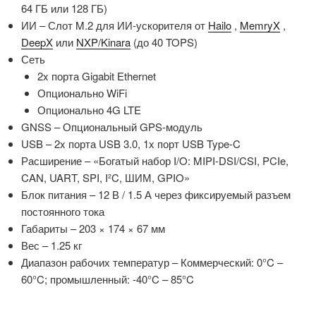
64 ГБ или 128 ГБ)
ИИ – Слот M.2 для ИИ-ускорителя от
Hailo
,
MemryX
,
DeepX
или
NXP/Kinara
(до 40 TOPS)
Сеть
2x порта Gigabit Ethernet
Опционально WiFi
Опционально 4G LTE
GNSS – Опциональный GPS-модуль
USB – 2x порта USB 3.0, 1x порт USB Type-C
Расширение – «Богатый набор I/O: MIPI-DSI/CSI, PCIe,
CAN, UART, SPI, I²C, ШИМ, GPIO»
Блок питания – 12 В / 1.5 А через фиксируемый разъем
постоянного тока
Габариты – 203 × 174 × 67 мм
Вес – 1.25 кг
Диапазон рабочих температур – Коммерческий: 0°C –
60°C; промышленный: -40°C – 85°C