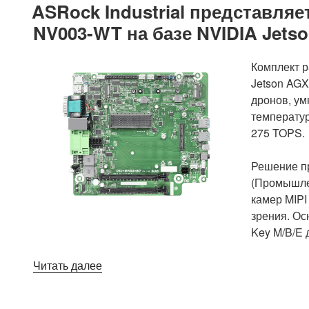
ASRock Industrial представляе
NV003-WT на базе NVIDIA Jetso
Комплект р
Jetson AGX
дронов, у
температу
275 TOPS.
Решение пр
(Промышле
камер MIPI
зрения. Ос
Key M/B/E 
«ASRock
Читать далее
Industrial
представляет