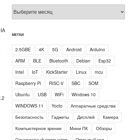
Архивы
DIA
МЕТКИ
2.5GBE
4K
5G
Android
Arduino
о
ARM
BLE
Bluetooth
Debian
Esp32
Intel
IoT
KickStarter
Linux
mcu
Raspberry Pi
RISC-V
SBC
SOM
Ubuntu
USB
WiFi
Windows 10
.2
WINDOWS 11
Yocto
Аппаратные средства
Безопасность
Гаджеты
Дисплей
Камера
Компьютерное зрение
Мини ПК
Обзоры
Одноплатный компьютер
Открытый код