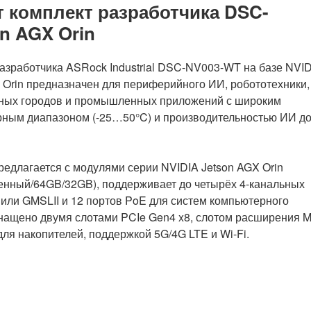
для
т комплект разработчика DSC-
Raspberry
n AGX Orin
Pi
5
обеспечивает
азработчика ASRock Industrial DSC-NV003-WT на базе NVI
обнаружение
 Orin предназначен для периферийного ИИ, робототехники,
событий
мных городов и промышленных приложений с широким
с
рным диапазоном (-25…50°C) и производительностью ИИ д
низкой
задержкой»
едлагается с модулями серии NVIDIA Jetson AGX Orin
нный/64GB/32GB), поддерживает до четырёх 4-канальных
 или GMSLII и 12 портов PoE для систем компьютерного
нащено двумя слотами PCIe Gen4 x8, слотом расширения M
для накопителей, поддержкой 5G/4G LTE и Wi-Fi.