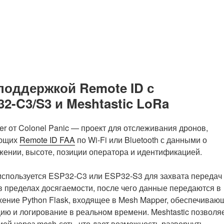
поддержкой Remote ID с
-C3/S3 и Meshtastic LoRa
r от Colonel Panic — проект для отслеживания дронов,
ующих
Remote ID FAA
по Wi-Fi или Bluetooth с данными о
ении, высоте, позиции оператора и идентификацией.
используется ESP32-C3 или ESP32-S3 для захвата передач
в пределах досягаемости, после чего данные передаются в
ение Python Flask, входящее в Mesh Mapper, обеспечиваю
ию и логирование в реальном времени. Meshtastic позволя
й через mesh-сеть, что дает возможность развернуть