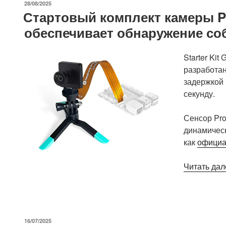
ОПУБЛИКОВАНО
28/08/2025
второго
Стартовый комплект камеры Pr
поколения
обеспечивает обнаружение со
с
искусственным
интеллектом:
Starter Ki
X160,
разработан
X180,
задержкой 
X280
секунду.
Gen
2,
Сенсор Pr
X390
динамическ
Gen
как
официа
2
и
Читать дал
XM
Gen
2»
ОПУБЛИКОВАНО
16/07/2025