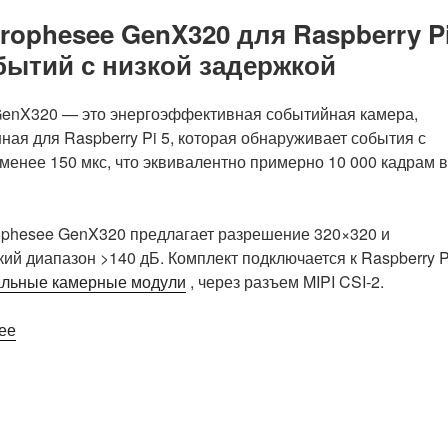
ophesee GenX320 для Raspberry Pi
бытий с низкой задержкой
t GenX320 — это энергоэффективная событийная камера,
ная для Raspberry Pi 5, которая обнаруживает события с
менее 150 мкс, что эквивалентно примерно 10 000 кадрам в
ophesee GenX320 предлагает разрешение 320×320 и
ий диапазон >140 дБ. Комплект подключается к Raspberry P
льные камерные модули
, через разъем MIPI CSI-2.
«Стартовый
ее
комплект
камеры
Prophesee
GenX320