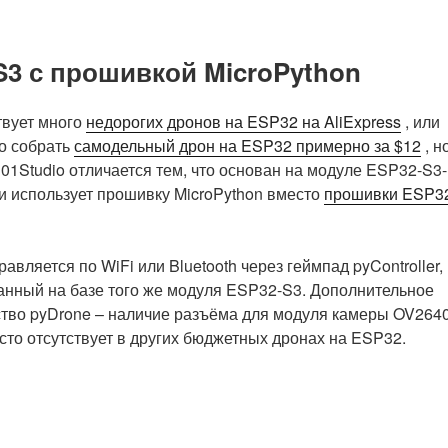
-S3 с прошивкой MicroPython
твует много
недорогих дронов на ESP32 на AliExpress
, или
о собрать
самодельный дрон на ESP32 примерно за $12
, н
 01Studio отличается тем, что основан на модуле ESP32-S3-
 использует прошивку MicroPython вместо
прошивки ESP3
равляется по WiFi или Bluetooth через геймпад pyController,
анный на базе того же модуля ESP32-S3. Дополнительное
тво pyDrone – наличие разъёма для модуля камеры OV2640
сто отсутствует в других бюджетных дронах на ESP32.