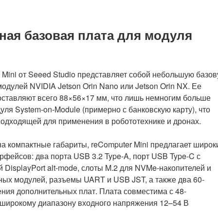
тная базовая плата для модуля
 Mini от Seeed Studio представляет собой небольшую базо
модулей NVIDIA Jetson Orin Nano или Jetson Orin NX. Ее
ставляют всего 88×56×17 мм, что лишь немногим больше
уля System-on-Module (примерно с банковскую карту), что
подходящей для применения в робототехнике и дронах.
а компактные габариты, reComputer Mini предлагает широк
рфейсов: два порта USB 3.2 Type-A, порт USB Type-C с
 DisplayPort alt-mode, слоты M.2 для NVMe-накопителей и
ых модулей, разъемы UART и USB JST, а также два 60-
ния дополнительных плат. Плата совместима с 48-
широкому диапазону входного напряжения 12–54 В