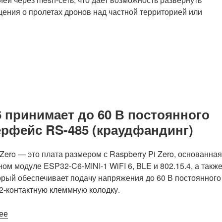
щения о пролетах дронов над частной территорией или
6 принимает до 60 В постоянного
терфейс RS-485 (краудфандинг)
Zero — это плата размером с Raspberry Pi Zero, основанная
ом модуле ESP32-C6-MINI-1 WiFI 6, BLE и 802.15.4, а такж
рый обеспечивает подачу напряжения до 60 В постоянного
 2-контактную клеммную колодку.
«Плата
ее