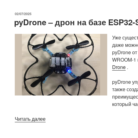
комплект
разработчика
ОПУБЛИКОВАНО
02/07/2025
DSC-
pyDrone – дрон на базе ESP32
NV003-
WT
Уже сущес
на
даже можн
базе
pyDrone от
NVIDIA
WROOM-1 и
Jetson
Drone
.
AGX
Orin»
pyDrone уп
также созд
преимущес
который ча
«pyDrone
Читать далее
–
дрон