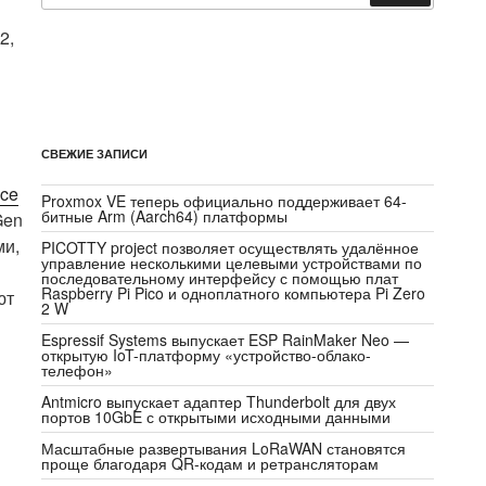
2,
СВЕЖИЕ ЗАПИСИ
nce
Proxmox VE теперь официально поддерживает 64-
битные Arm (Aarch64) платформы
Gen
ми,
PICOTTY project позволяет осуществлять удалённое
управление несколькими целевыми устройствами по
последовательному интерфейсу с помощью плат
Raspberry Pi Pico и одноплатного компьютера Pi Zero
ют
2 W
Espressif Systems выпускает ESP RainMaker Neo —
открытую IoT-платформу «устройство-облако-
телефон»
Antmicro выпускает адаптер Thunderbolt для двух
портов 10GbE с открытыми исходными данными
Масштабные развертывания LoRaWAN становятся
проще благодаря QR-кодам и ретрансляторам