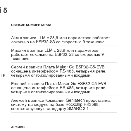
 5
СВЕЖИЕ КОММЕНТАРИИ
Alex
к записи
LLM с 28,9 млн параметров работает
локально на ESP32-S3 со скоростью 9 токенов/с
Михаил
к записи
LLM с 28,9 млн параметров
работает локально на ESP32-S3 со скоростью 9
токенов/с
Сергей
к записи
Плата Maker Go ESP32-C5-EVB
оснащена интерфейсом RS-485, четырьмя реле,
четырьмя оптоизолированными входами
i 5
Евгений
к записи
Плата Maker Go ESP32-C5-EVB
оснащена интерфейсом RS-485, четырьмя реле,
четырьмя оптоизолированными входами
Алексей
к записи
Компания Geniatech представила
систему-на-модуле на базе Rockchip RK3568,
соответствующую стандарту SMARC 2.1
АРХИВЫ