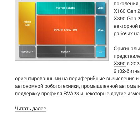
поколения,
X160 Gen 2
X390 Gen 2
векторной 
рабочих на
Оригинал
представле
X390
в 202
2 (32-битн
ориентированными на периферийные вычисления и 
автономной робототехники, промышленной автомати
поддержку профиля RVA23 и некоторые другие изме
«SiFive
Читать далее
представляет
процессоры
RISC-
V