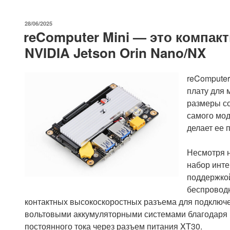
на
базе
ОПУБЛИКОВАНО
28/06/2025
ESP32-
reComputer Mini — это компак
S3
NVIDIA Jetson Orin Nano/NX
с
прошивкой
MicroPython»
reComputer
плату для 
размеры со
самого мод
делает ее 
Несмотря н
набор инте
поддержкой
беспроводн
контактных высокоскоростных разъема для подключе
вольтовыми аккумуляторными системами благодаря 
постоянного тока через разъем питания XT30.