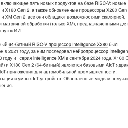
 включающее пять новых продуктов на базе RISC-V: новые
 и X180 Gen 2, а также обновленные процессоры X280 Gen 
 и XM Gen 2, все они обладают возможностями скалярной,
и матричной обработки (только XM), предназначенными для
грузок ИИ.
ьный
64-битный RISC-V процессор Intelligence X280
был
н в 2021 году, за ним последовал
нейропроцессор Intellige
3 году и
серия Intelligence XM
в сентябре 2024 года. X160 
ый) и X180 Gen 2 (64-битный) являются базовыми AIoT ядра
IoT-приложения для автомобильной промышленности,
зации и умных IoT-устройств. Обновленные модели получа
нения.