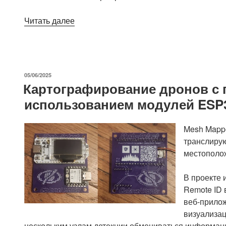
«reComputer
Читать далее
Mini
—
это
компактная
ОПУБЛИКОВАНО
05/06/2025
базовая
Картографирование дронов с 
плата
использованием модулей ESP32
для
модуля
NVIDIA
Mesh Mappe
Jetson
транслир
Orin
местополож
Nano/NX»
В проекте 
Remote ID 
веб-прилож
визуализац
нескольким узлам детекции обмениваться информацие