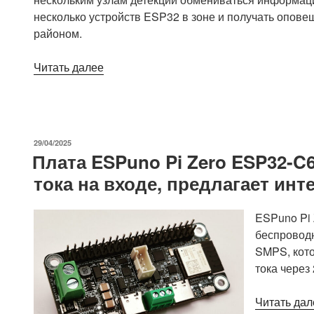
несколько устройств ESP32 в зоне и получать опове
районом.
«Картографирование
Читать далее
дронов
с
поддержкой
Remote
ОПУБЛИКОВАНО
29/04/2025
ID
Плата ESPuno Pi Zero ESP32-C
с
тока на входе, предлагает ин
использованием
модулей
ESP32-
ESPuno Pi 
C3/S3
беспроводн
и
SMPS, кото
Meshtastic
тока через
LoRa»
Читать дал