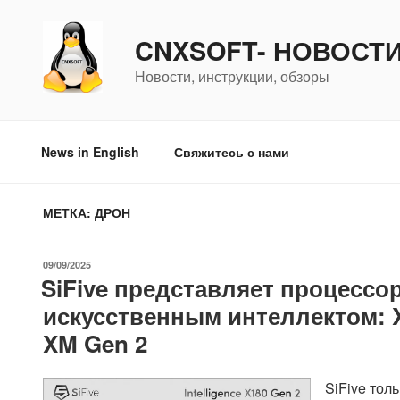
Перейти
к
CNXSOFT- НОВОСТ
содержимому
Новости, инструкции, обзоры
News in English
Свяжитесь с нами
МЕТКА:
ДРОН
ОПУБЛИКОВАНО
09/09/2025
SiFive представляет процессо
искусственным интеллектом: X1
XM Gen 2
SiFive тол