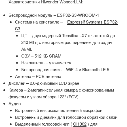
Характеристики Hiwonder WonderLLM:
Беспроводной модуль – ESP32-S3-WROOM-1
Система на кристалле –
Espressif Systems ESP32-
S3
ЦП – двухъядерный Tensilica LX7 с частотой до
240 МГц с векторным расширением для задач
AI/ML
ОЗУ – 512 КБ SRAM
Накопитель – уточняется
Беспроводная связь – WiFi 4 и Bluetooth LE 5
Антенна – PCB антенна
Дисплей – 2.0-дюймовый LCD экран
Камера – 2-мегапиксельная камера с фиксированным
фокусом и углом обзора 123° (FOV)
Аудио
Встроенный высококачественный микрофон
Встроенный динамик для голосовой обратной связи
Выделенный голосовой чип (
CI1302
) для