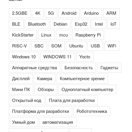
2.5GBE
4K
5G
Android
Arduino
ARM
BLE
Bluetooth
Debian
Esp32
Intel
IoT
KickStarter
Linux
mcu
Raspberry Pi
RISC-V
SBC
SOM
Ubuntu
USB
WiFi
Windows 10
WINDOWS 11
Yocto
Аппаратные средства
Безопасность
Гаджеты
Дисплей
Камера
Компьютерное зрение
Мини ПК
Обзоры
Одноплатный компьютер
Открытый код
Плата для разработки
Платформа для разработки
Робототехника
Умный дом
автоматизация