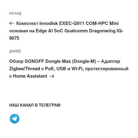
Навигация
Предыдущая
НАЗАД
по
запись:
записям
Комплект Innodisk EXEC-Q911 COM-HPC Mini
основан на Edge AI SoC Qualcomm Dragonwing IQ-
9075
Следующая
ДАЛЕЕ
запись
Обзор SONOFF Dongle Max (Dongle-M) – Адаптер
Zigbee/Thread с PoE, USB и Wi-Fi, протестированный
с Home Assistant
НАШ КАНАЛ В ТЕЛЕГРАМ