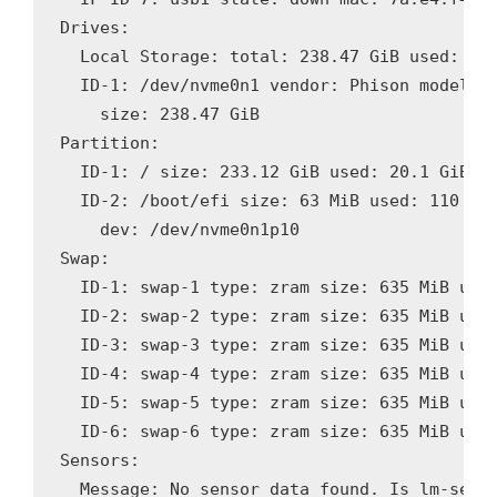
Drives:

  Local Storage: total: 238.47 GiB used: 20.
  ID-1: /dev/nvme0n1 vendor: Phison model: E
    size: 238.47 GiB

Partition:

  ID-1: / size: 233.12 GiB used: 20.1 GiB (8
  ID-2: /boot/efi size: 63 MiB used: 110 KiB
    dev: /dev/nvme0n1p10

Swap:

  ID-1: swap-1 type: zram size: 635 MiB used
  ID-2: swap-2 type: zram size: 635 MiB used
  ID-3: swap-3 type: zram size: 635 MiB used
  ID-4: swap-4 type: zram size: 635 MiB used
  ID-5: swap-5 type: zram size: 635 MiB used
  ID-6: swap-6 type: zram size: 635 MiB used
Sensors:

  Message: No sensor data found. Is lm-senso