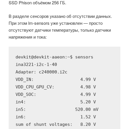
SSD Phison объёмом 256 ГБ.
В разделе сенсоров указано об отсутствии данных.
При этом lm-sensors уже установлен — просто
отсутствуют датчики температуры, только датчики
напряжения и тока:
devkit@devkit-aaeon:~$ sensors

ina3221-i2c-1-40

Adapter: c240000.i2c

VDD_IN:                  4.99 V  

VDD_CPU_GPU_CV:          4.98 V  

VDD_SOC:                 4.99 V  

in4:                     5.20 V  

in5:                   520.00 mV 

in6:                     1.52 V  

sum of shunt voltages:   8.20 V  
