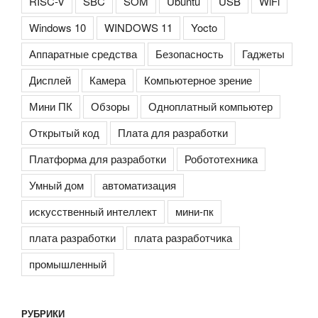
RISC-V
SBC
SOM
Ubuntu
USB
WiFi
Windows 10
WINDOWS 11
Yocto
Аппаратные средства
Безопасность
Гаджеты
Дисплей
Камера
Компьютерное зрение
Мини ПК
Обзоры
Одноплатный компьютер
Открытый код
Плата для разработки
Платформа для разработки
Робототехника
Умный дом
автоматизация
искусственный интеллект
мини-пк
плата разработки
плата разработчика
промышленный
РУБРИКИ