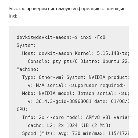
Быстро проверим системную информацию с помощью
inxi:
devkit@devkit-aaeon:~$ inxi -Fc0

System:

  Host: devkit-aaeon Kernel: 5.15.148-tegra 
    Console: pty pts/0 Distro: Ubuntu 22.04.
Machine:

  Type: Other-vm? System: NVIDIA product: AA
    v: N/A serial: <superuser required>

  Mobo: NVIDIA model: Jetson serial: <superu
    v: 36.4.3-gcid-38968081 date: 01/08/2025
CPU:

  Info: 2x 4-core model: ARMv8 v8l variant: 
    cache: L2: 2x 1024 KiB (2 MiB)

  Speed (MHz): avg: 730 min/max: 115/1728 co