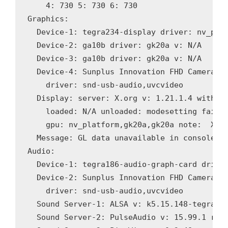
    4: 730 5: 730 6: 730

Graphics:

  Device-1: tegra234-display driver: nv_plat
  Device-2: ga10b driver: gk20a v: N/A

  Device-3: ga10b driver: gk20a v: N/A

  Device-4: Sunplus Innovation FHD Camera ty
    driver: snd-usb-audio,uvcvideo

  Display: server: X.org v: 1.21.1.4 with: X
    loaded: N/A unloaded: modesetting failed
    gpu: nv_platform,gk20a,gk20a note:  X dr
  Message: GL data unavailable in console. T
Audio:

  Device-1: tegra186-audio-graph-card driver
  Device-2: Sunplus Innovation FHD Camera ty
    driver: snd-usb-audio,uvcvideo

  Sound Server-1: ALSA v: k5.15.148-tegra ru
  Sound Server-2: PulseAudio v: 15.99.1 runn