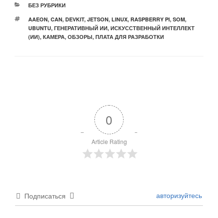
РУБРИКИ
БЕЗ РУБРИКИ
МЕТКИ
AAEON
,
CAN
,
DEVKIT
,
JETSON
,
LINUX
,
RASPBERRY PI
,
SOM
,
UBUNTU
,
ГЕНЕРАТИВНЫЙ ИИ
,
ИСКУССТВЕННЫЙ ИНТЕЛЛЕКТ
(ИИ)
,
КАМЕРА
,
ОБЗОРЫ
,
ПЛАТА ДЛЯ РАЗРАБОТКИ
0
Article Rating
авторизуйтесь
Подписаться