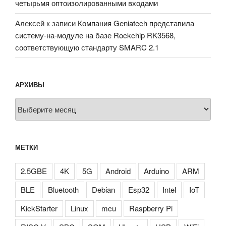
четырьмя оптоизолированными входами
Алексей
к записи
Компания Geniatech представила
систему-на-модуле на базе Rockchip RK3568,
соответствующую стандарту SMARC 2.1
АРХИВЫ
Архивы
МЕТКИ
2.5GBE
4K
5G
Android
Arduino
ARM
BLE
Bluetooth
Debian
Esp32
Intel
IoT
KickStarter
Linux
mcu
Raspberry Pi