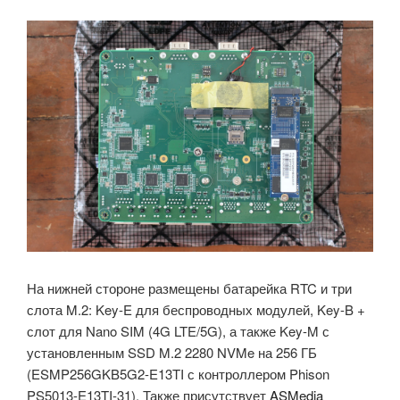
На нижней стороне размещены батарейка RTC и три
слота M.2: Key-E для беспроводных модулей, Key-B +
слот для Nano SIM (4G LTE/5G), а также Key-M с
установленным SSD M.2 2280 NVMe на 256 ГБ
(ESMP256GKB5G2-E13TI с контроллером Phison
PS5013-E13TI-31). Также присутствует
ASMedia