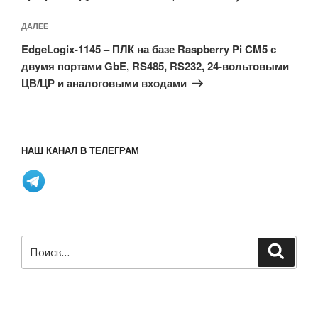
Следующая
ДАЛЕЕ
запись
EdgeLogix-1145 – ПЛК на базе Raspberry Pi CM5 с
двумя портами GbE, RS485, RS232, 24-вольтовыми
ЦВ/ЦР и аналоговыми входами
НАШ КАНАЛ В ТЕЛЕГРАМ
Искать:
Поиск