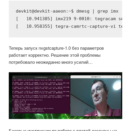
devkit@devkit-aaeon:~$ dmesg | grep imx

[   10.941385] imx219 9-0010: tegracam senso
[   10.958355] tegra-camrtc-capture-vi tegr
Теперь запуск nvgstcapture-1.0 без параметров
работает корректно. Решение этой проблемы
потребовало неожиданно много усилий…
Базовые
инструкции по работе с платой
доступны на