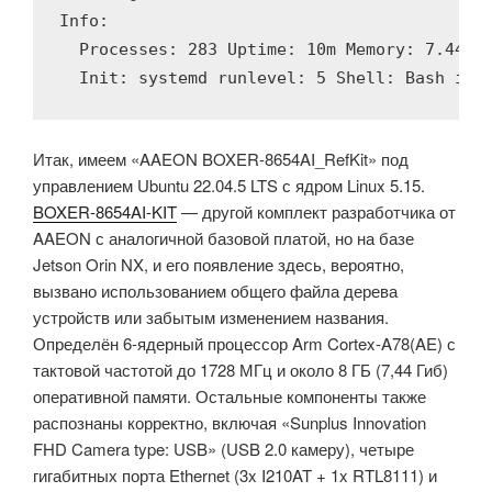
Info:

  Processes: 283 Uptime: 10m Memory: 7.44 Gi
  Init: systemd runlevel: 5 Shell: Bash inx
Итак, имеем «AAEON BOXER-8654AI_RefKit» под
управлением Ubuntu 22.04.5 LTS с ядром Linux 5.15.
BOXER-8654AI-KIT
— другой комплект разработчика от
AAEON с аналогичной базовой платой, но на базе
Jetson Orin NX, и его появление здесь, вероятно,
вызвано использованием общего файла дерева
устройств или забытым изменением названия.
Определён 6-ядерный процессор Arm Cortex-A78(AE) с
тактовой частотой до 1728 МГц и около 8 ГБ (7,44 Гиб)
оперативной памяти. Остальные компоненты также
распознаны корректно, включая «Sunplus Innovation
FHD Camera type: USB» (USB 2.0 камеру), четыре
гигабитных порта Ethernet (3x I210AT + 1x RTL8111) и