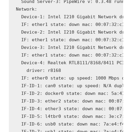
  Sound Server-3: PipeWire v: 0.3.48 running
Network:

  Device-1: Intel I210 Gigabit Network drive
  IF: ether1 state: down mac: 00:07:32:c1:21
  Device-2: Intel I210 Gigabit Network drive
  IF: ether1 state: down mac: 00:07:32:c1:21
  Device-3: Intel I210 Gigabit Network drive
  IF: ether1 state: down mac: 00:07:32:c1:21
  Device-4: Realtek RTL8111/8168/8411 PCI Ex
    driver: r8168

  IF: ether0 state: up speed: 1000 Mbps dupl
  IF-ID-1: can0 state: up speed: N/A duplex:
  IF-ID-2: docker0 state: down mac: 5a:41:f0
  IF-ID-3: ether2 state: down mac: 00:07:32:
  IF-ID-4: ether3 state: down mac: 00:07:32:
  IF-ID-5: l4tbr0 state: down mac: 3e:c7:e7:
  IF-ID-6: usb0 state: down mac: 7a:e4:f4:a6
  IF-ID-7: usb1 state: down mac: 7a:e4:f4:a6