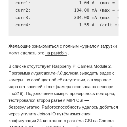
curr1:                   1.04 A  (max =  +5.
curr2:                 104.00 mA (max = +32.
curr3:                 304.00 mA (max = +32.
curr4:                   1.55 A  (crit max 
Желающие ознакомиться с полным журналом загрузки
могут сделать это
на pastebin
.
В списке отсутствует Raspberry Pi Camera Module 2.
Программа
nvgstcapture-1.0
должна выводить видео с
камеры, но сообщает об её отсутствии, а в журнале
ядра нет записей «imx» (камера основана на сенсоре
imx219). Подключение камеры проверялось повторно,
тестировался второй разъём MIPI CSI —
безрезультатно. Работоспособность удалось добиться
через утилиту Jetson-IO путём изменения
конфигурации 24-контактного разъёма CSI на Camera