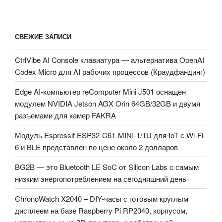
СВЕЖИЕ ЗАПИСИ
CtrlVibe AI Console клавиатура — альтернатива OpenAI
Codex Micro для AI рабочих процессов (Краудфандинг)
Edge AI-компьютер reComputer Mini J501 оснащен
модулем NVIDIA Jetson AGX Orin 64GB/32GB и двумя
разъемами для камер FAKRA
Модуль Espressif ESP32-C61-MINI-1/1U для IoT с Wi-Fi
6 и BLE представлен по цене около 2 долларов
BG2B — это Bluetooth LE SoC от Silicon Labs с самым
низким энергопотреблением на сегодняшний день
ChronoWatch X2040 – DIY-часы с готовым круглым
дисплеем на базе Raspberry Pi RP2040, корпусом,