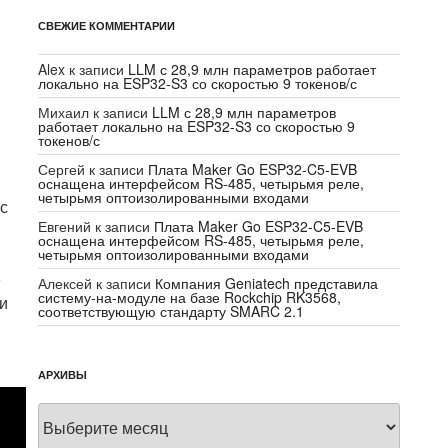
СВЕЖИЕ КОММЕНТАРИИ
Alex
к записи
LLM с 28,9 млн параметров работает
локально на ESP32-S3 со скоростью 9 токенов/с
Михаил
к записи
LLM с 28,9 млн параметров
работает локально на ESP32-S3 со скоростью 9
токенов/с
Сергей
к записи
Плата Maker Go ESP32-C5-EVB
оснащена интерфейсом RS-485, четырьмя реле,
четырьмя оптоизолированными входами
 с
Евгений
к записи
Плата Maker Go ESP32-C5-EVB
оснащена интерфейсом RS-485, четырьмя реле,
четырьмя оптоизолированными входами
е
Алексей
к записи
Компания Geniatech представила
систему-на-модуле на базе Rockchip RK3568,
 и
соответствующую стандарту SMARC 2.1
в
АРХИВЫ
Архивы