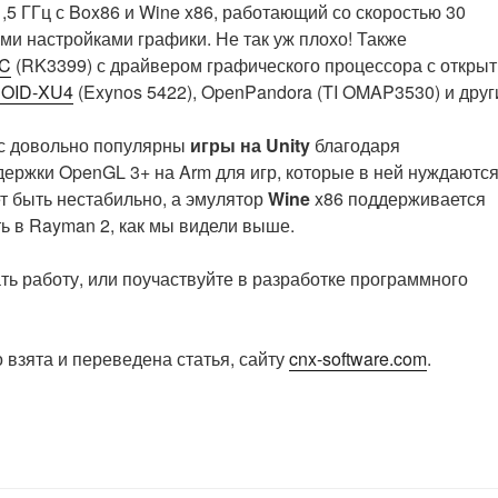
1,5 ГГц с Box86 и Wine x86, работающий со скоростью 30
ми настройками графики. Не так уж плохо! Также
4C
(RK3399) с драйвером графического процессора с откры
OID-XU4
(Exynos 5422), OpenPandora (TI OMAP3530) и друг
ас довольно популярны
игры на Unity
благодаря
ержки OpenGL 3+ на Arm для игр, которые в ней нуждаются
ет быть нестабильно, а эмулятор
Wine
x86 поддерживается
ть в Rayman 2, как мы видели выше.
чать работу, или поучаствуйте в разработке программного
 взята и переведена статья, сайту
cnx-software.com
.