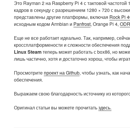
Это Rayman 2 на Raspberry Pi 4 с тактовой частотой 
кадров в секунду с разрешением 1280 × 720 с высоки
представлены другие платформы, включая
Rock Pi 
исходным кодом Armbian и
Panfrost
, Orange Pi 4,
ODR
Еще не все работает идеально. Так, например, сейч
кроссплатформености и сложности обеспечения подд
Linux Steam
теперь может работать с box86, но мож
лишь частично, хотя и достаточно хорош, чтобы игра
Просмотрите
проект на Github
, чтобы узнать, как на
обеспечения.
Выражаем свою благодарность источнику из которого
Оригинал статьи вы можете прочитать
здесь.