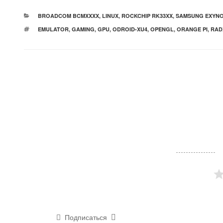
РУБРИКИ
BROADCOM BCMXXXX
,
LINUX
,
ROCKCHIP RK33XX
,
SAMSUNG EXYN
МЕТКИ
EMULATOR
,
GAMING
,
GPU
,
ODROID-XU4
,
OPENGL
,
ORANGE PI
,
RAD
Подписаться