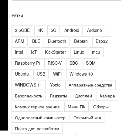
МЕТКИ
2.5GBE
4K
5G
Android
Arduino
ARM
BLE
Bluetooth
Debian
Esp32
Intel
IoT
KickStarter
Linux
mcu
Raspberry Pi
RISC-V
SBC
SOM
Ubuntu
USB
WiFi
Windows 10
WINDOWS 11
Yocto
Аппаратные средства
Безопасность
Гаджеты
Дисплей
Камера
Компьютерное зрение
Мини ПК
Обзоры
Одноплатный компьютер
Открытый код
Плата для разработки