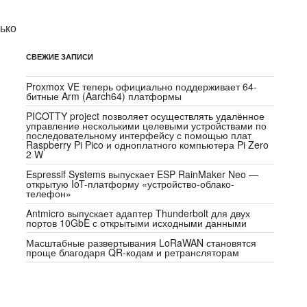
ько
СВЕЖИЕ ЗАПИСИ
Proxmox VE теперь официально поддерживает 64-
битные Arm (Aarch64) платформы
PICOTTY project позволяет осуществлять удалённое
управление несколькими целевыми устройствами по
последовательному интерфейсу с помощью плат
Raspberry Pi Pico и одноплатного компьютера Pi Zero
2 W
Espressif Systems выпускает ESP RainMaker Neo —
открытую IoT-платформу «устройство-облако-
телефон»
Antmicro выпускает адаптер Thunderbolt для двух
портов 10GbE с открытыми исходными данными
Масштабные развертывания LoRaWAN становятся
проще благодаря QR-кодам и ретрансляторам