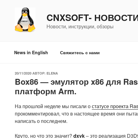
Перейти
к
CNXSOFT- НОВОСТ
содержимому
Новости, инструкции, обзоры
News in English
Свяжитесь с нами
ОПУБЛИКОВАНО
20/11/2020
АВТОР:
ELENA
Box86 — эмулятор x86 для Rasp
платформ Arm.
На прошлой неделе мы писали о
статусе проекта Ras
прокомментировал, что в настоящее время они пытают
написать о последнем.
Круто, но что это значит?
dxvk
– это реализация D3D9