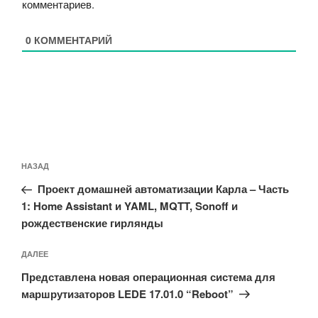
комментариев
.
0
КОММЕНТАРИЙ
Навигация
Предыдущая
НАЗАД
по
запись:
записям
Проект домашней автоматизации Карла – Часть
1: Home Assistant и YAML, MQTT, Sonoff и
рождественские гирлянды
Следующая
ДАЛЕЕ
запись
Представлена новая операционная система для
маршрутизаторов LEDE 17.01.0 “Reboot”