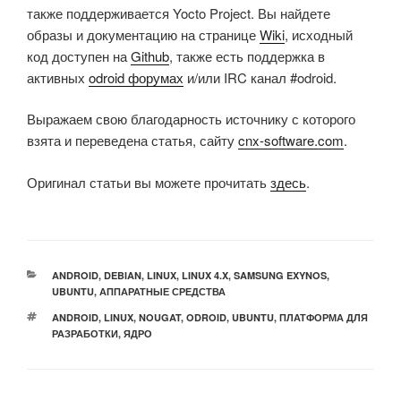
также поддерживается Yocto Project. Вы найдете
образы и документацию на странице
Wiki
, исходный
код доступен на
Github
, также есть поддержка в
активных
odroid форумах
и/или IRC канал #odroid.
Выражаем свою благодарность источнику с которого
взята и переведена статья, сайту
cnx-software.com
.
Оригинал статьи вы можете прочитать
здесь
.
РУБРИКИ
ANDROID
,
DEBIAN
,
LINUX
,
LINUX 4.X
,
SAMSUNG EXYNOS
,
UBUNTU
,
АППАРАТНЫЕ СРЕДСТВА
МЕТКИ
ANDROID
,
LINUX
,
NOUGAT
,
ODROID
,
UBUNTU
,
ПЛАТФОРМА ДЛЯ
РАЗРАБОТКИ
,
ЯДРО