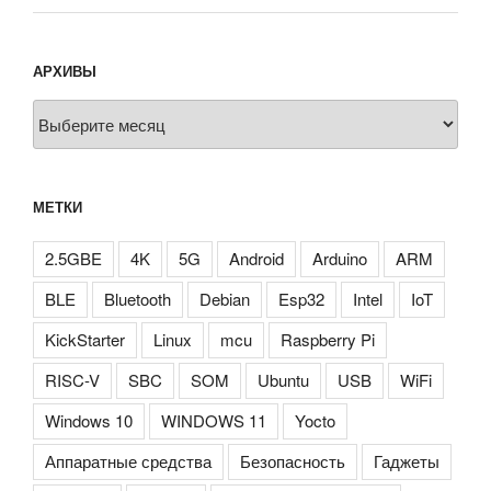
АРХИВЫ
Архивы
МЕТКИ
2.5GBE
4K
5G
Android
Arduino
ARM
BLE
Bluetooth
Debian
Esp32
Intel
IoT
KickStarter
Linux
mcu
Raspberry Pi
RISC-V
SBC
SOM
Ubuntu
USB
WiFi
Windows 10
WINDOWS 11
Yocto
Аппаратные средства
Безопасность
Гаджеты