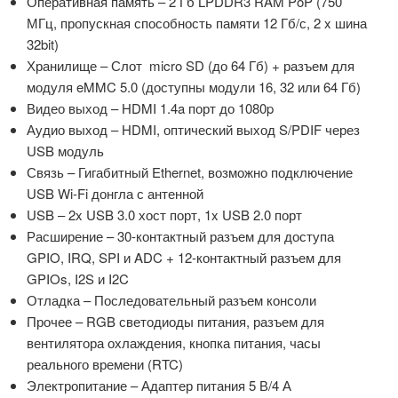
Оперативная память – 2 Гб LPDDR3 RAM PoP (750
МГц, пропускная способность памяти 12 Гб/с, 2 x шина
32bit)
Хранилище – Слот micro SD (до 64 Гб) + разъем для
модуля eMMC 5.0 (доступны модули 16, 32 или 64 Гб)
Видео выход – HDMI 1.4a порт до 1080p
Аудио выход – HDMI, оптический выход S/PDIF через
USB модуль
Связь – Гигабитный Ethernet, возможно подключение
USB Wi-Fi донгла с антенной
USB – 2x USB 3.0 хост порт, 1x USB 2.0 порт
Расширение – 30-контактный разъем для доступа
GPIO, IRQ, SPI и ADC + 12-контактный разъем для
GPIOs, I2S и I2C
Отладка – Последовательный разъем консоли
Прочее – RGB светодиоды питания, разъем для
вентилятора охлаждения, кнопка питания, часы
реального времени (RTC)
Электропитание – Адаптер питания 5 В/4 А