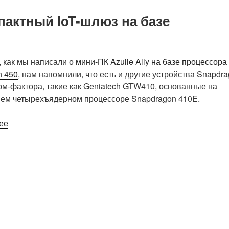
пактный IoT-шлюз на базе
, как мы написали о
мини-ПК Azulle Ally на базе процессора
n 450
, нам напомнили, что есть и другие устройства Snapdr
м-фактора, такие как Geniatech GTW410, основанные на
нем четырехъядерном процессоре Snapdragon 410E.
«Geniatech
ее
GTW410
—
сверхкомпактный
IoT-
шлюз
на
базе
процессора