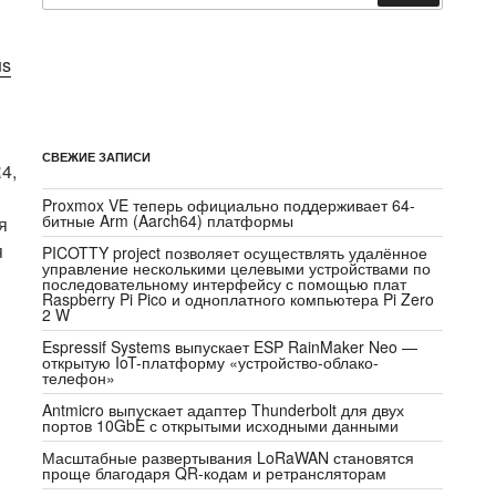
us
СВЕЖИЕ ЗАПИСИ
4,
Proxmox VE теперь официально поддерживает 64-
битные Arm (Aarch64) платформы
я
я
PICOTTY project позволяет осуществлять удалённое
управление несколькими целевыми устройствами по
последовательному интерфейсу с помощью плат
Raspberry Pi Pico и одноплатного компьютера Pi Zero
2 W
Espressif Systems выпускает ESP RainMaker Neo —
открытую IoT-платформу «устройство-облако-
телефон»
Antmicro выпускает адаптер Thunderbolt для двух
портов 10GbE с открытыми исходными данными
Масштабные развертывания LoRaWAN становятся
проще благодаря QR-кодам и ретрансляторам