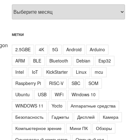
Архивы
МЕТКИ
agon
2.5GBE
4K
5G
Android
Arduino
ARM
BLE
Bluetooth
Debian
Esp32
Intel
IoT
KickStarter
Linux
mcu
Raspberry Pi
RISC-V
SBC
SOM
Ubuntu
USB
WiFi
Windows 10
WINDOWS 11
Yocto
Аппаратные средства
Безопасность
Гаджеты
Дисплей
Камера
Компьютерное зрение
Мини ПК
Обзоры
Одноплатный компьютер
Открытый код