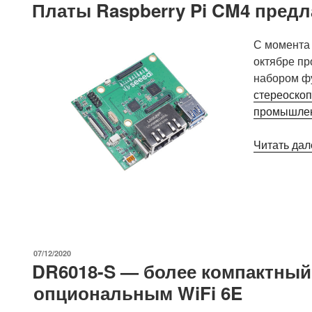
Платы Raspberry Pi CM4 предл
С момента 
октябре пр
набором ф
стереоскоп
промышлен
Читать дал
ОПУБЛИКОВАНО
07/12/2020
DR6018-S — более компактный
опциональным WiFi 6E