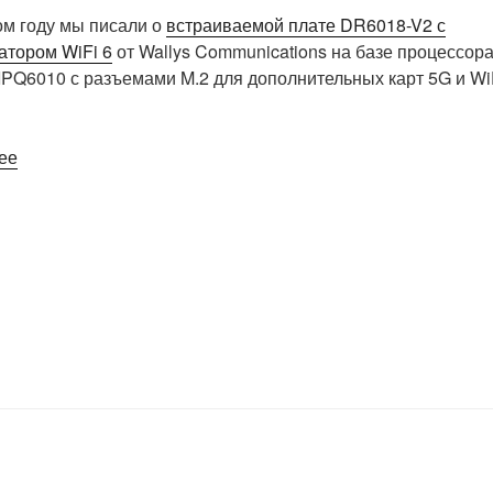
ом году мы писали о
встраиваемой плате DR6018-V2 с
атором WiFi 6
от Wallys Communications на базе процессор
PQ6010 с разъемами M.2 для дополнительных карт 5G и Wi
«DR6018-
ее
S
—
более
компактный
и
дешевый
WiFi
6
SBC
с
опциональным
WiFi