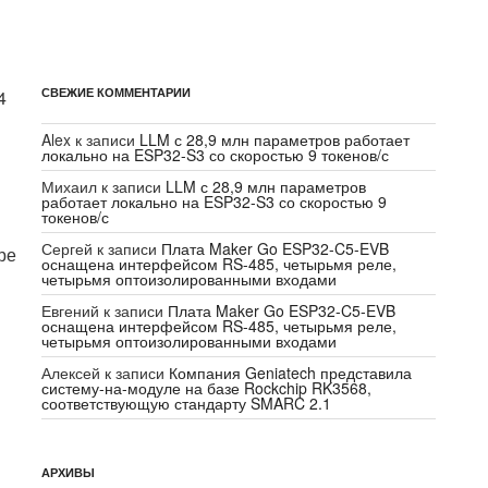
СВЕЖИЕ КОММЕНТАРИИ
4
Alex
к записи
LLM с 28,9 млн параметров работает
локально на ESP32-S3 со скоростью 9 токенов/с
Михаил
к записи
LLM с 28,9 млн параметров
работает локально на ESP32-S3 со скоростью 9
токенов/с
Сергей
к записи
Плата Maker Go ESP32-C5-EVB
ре
оснащена интерфейсом RS-485, четырьмя реле,
четырьмя оптоизолированными входами
Евгений
к записи
Плата Maker Go ESP32-C5-EVB
оснащена интерфейсом RS-485, четырьмя реле,
четырьмя оптоизолированными входами
Алексей
к записи
Компания Geniatech представила
систему-на-модуле на базе Rockchip RK3568,
соответствующую стандарту SMARC 2.1
АРХИВЫ