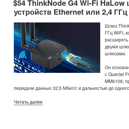
$54 ThinkNode G4 Wi-Fi HaLow
компьютер
устройств Ethernet или 2,4 ГГц 
и
маршрутизатор
на
Шлюз Think
базе
ГГц WiFi, 
Rockchip
расширять 
RK3528A
двумя шлюз
с
шлюзами.
двумя
портами
Он основан
GbE
с Quectel 
и
MM6108, пр
консольным
передачи данных 32,5 Мбит/с и дальностью до одног
портом
«$54
USB-
Читать далее
ThinkNode
C»
G4
Wi-