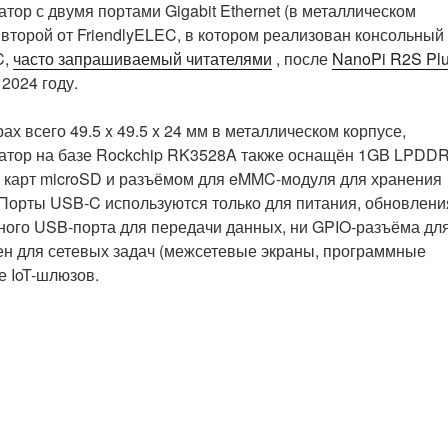
тор с двумя портами Gigabit Ethernet (в металлическом
и второй от FriendlyELEC, в котором реализован консольный
C,
часто запрашиваемый читателями
, после
NanoPi R2S Pl
2024 году.
ах всего 49.5 x 49.5 x 24 мм в металлическом корпусе,
атор на базе Rockchip RK3528A также оснащён 1GB LPDDR
 карт microSD и разъёмом для eMMC-модуля для хранения
. Порты USB-C используются только для питания, обновлени
дного USB-порта для передачи данных, ни GPIO-разъёма дл
ен для сетевых задач (межсетевые экраны, программные
е IoT-шлюзов.