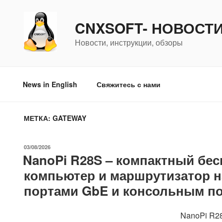
Перейти
к
CNXSOFT- НОВОСТ
содержимому
Новости, инструкции, обзоры
News in English
Свяжитесь с нами
МЕТКА:
GATEWAY
ОПУБЛИКОВАНО
03/08/2026
NanoPi R28S – компактный бе
компьютер и маршрутизатор на
портами GbE и консольным п
NanoPi R2