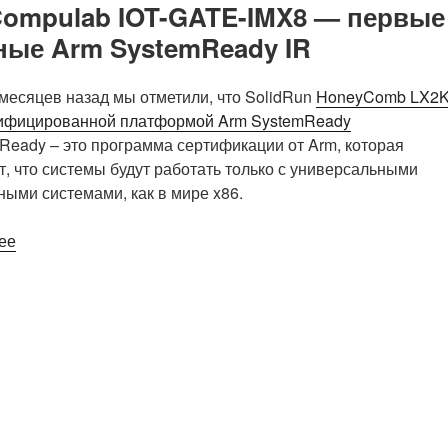
Snapdragon
Compulab IOT-GATE-IMX8 — первые
410E»
ые Arm SystemReady IR
месяцев назад мы отметили, что SolidRun
HoneyComb LX2
тифицированной платформой Arm SystemReady
mReady – это программа сертификации от Arm, которая
т, что системы будут работать только с универсальными
ыми системами, как в мире x86.
«NXP
ее
i.MX
8M
Mini
EVK
и
шлюз
Compulab
IOT-