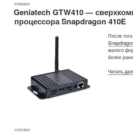
Fi
ОПУБЛИКОВАНО
27/09/2021
HaLow
Geniatech GTW410 — сверхком
шлюз
процессора Snapdragon 410E
расширяет
диапазон
устройств
После того
Ethernet
Snapdrago
или
малого фор
2,4
более ран
ГГц
WiFi
Читать дал
4»
ОПУБЛИКОВАНО
17/07/2021