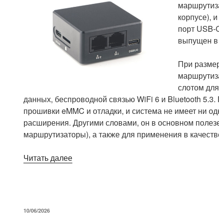
маршрутиза
корпусе), 
порт USB-
выпущен в 
При размер
маршрутиз
слотом для
данных, беспроводной связью WiFi 6 и Bluetooth 5.3
прошивки eMMC и отладки, и система не имеет ни о
расширения. Другими словами, он в основном полез
маршрутизаторы), а также для применения в качеств
«NanoPi
Читать далее
R28S
–
компактный
беспроводной
ОПУБЛИКОВАНО
10/06/2026
одноплатный