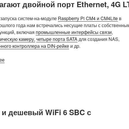
агают двойной порт Ethernet, 4G L
GATE-
IMX8
—
запуска систем-на-модуле
Raspberry Pi CM4 и CM4Lite
в
первые
ошлого года нам встречались несущие платы с собственны
платформы,
ункций, включая
промышленные интерфейсы связи
,
сертифицированные
ическую камеру,
четыре порта SATA
для создания NAS,
Arm
ного контроллера на DIN-рейке
и др.
SystemReady
IR»
«Платы
ее
Raspberry
Pi
CM4
предлагают
двойной
порт
Ethernet,
 и дешевый WiFi 6 SBC с
4G
LTE»