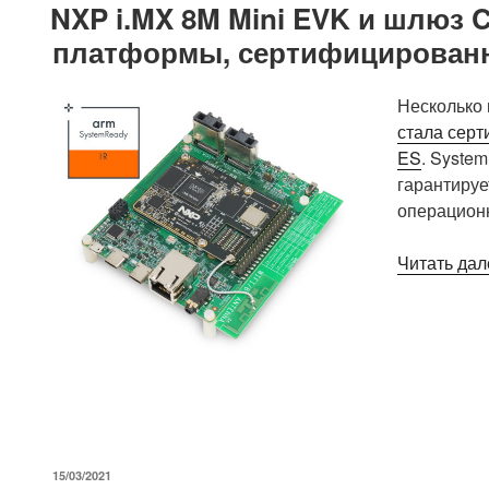
NXP i.MX 8M Mini EVK и шлюз 
платформы, сертифицированн
Несколько 
стала сер
ES
. Syste
гарантируе
операционн
Читать дал
ОПУБЛИКОВАНО
15/03/2021