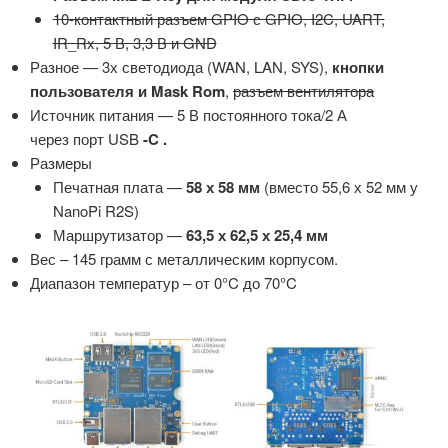
10-контактный разъем GPIO с GPIO, I2C, UART,
IR_Rx, 5 В, 3,3 В и GND
Разное — 3х светодиода (WAN, LAN, SYS),
кнопки
пользователя и Mask Rom
,
разъем вентилятора
Источник питания — 5 В постоянного тока/2 А
через порт USB
-C .
Размеры
Печатная плата —
58 х 58 мм
(вместо 55,6 х 52 мм у
NanoPi R2S)
Маршрутизатор —
63,5 х 62,5 х 25,4 мм
Вес – 145 грамм с металлическим корпусом.
Диапазон температур – от 0°C до 70°C