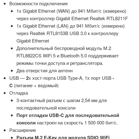
Возможности подключения
1x Gigabit Ethernet (WAN) до 941 Мбит/с (измерено)
через контроллер Gigabit Ethernet Realtek RTL8211F
1x Gigabit Ethernet (LAN) до 941 Мбит/с (измерено)
через Realtek RTL8153B USB 3.0 к контроллеру
Gigabit Ethernet
Дополнительный беспроводной модуль M.2
RTL8822CS WiFi 5 и Bluetooth 5.0 поддерживает
режимы точки доступа и ретранслятора.
Два отверстия для антенн
USB —
2
х хост-порта USB Type-A, 1х порт USB
-
C
(питание + ведомый)
Отладка
3-контактный разъем с шагом 2,54 мм для
последовательной консоли
Порт отладки USB-C для последовательной
консоли
настроен на скорость 1 500 000 бит/с.
Расширение
Разъем M.2 E-Key для модуля SDIO WiFi