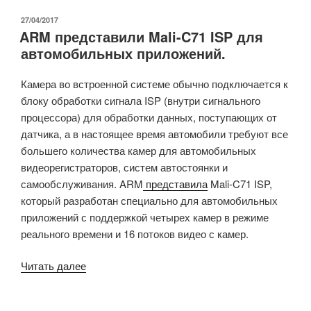
Как
вам
ОПУБЛИКОВАНО
27/04/2017
ARM представили Mali-C71 ISP для
кран
автомобильных приложений.
или
буровая
Камера во встроенной системе обычно подключается к
установка
блоку обработки сигнала ISP (внутри сигнального
на
процессора) для обработки данных, поступающих от
mainline
датчика, а в настоящее время автомобили требуют все
Linux?»
большего количества камер для автомобильных
видеорегистраторов, систем автостоянки и
самообслуживания. ARM
представила
Mali-C71 ISP,
который разработан специально для автомобильных
приложений с поддержкой четырех камер в режиме
реального времени и 16 потоков видео с камер.
«ARM
Читать далее
представили
Mali-