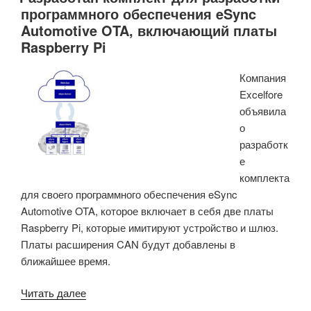
программного обеспечения eSync
процессоры
Automotive OTA, включающий платы
Intel
Raspberry Pi
Apollo
Lake
Компания
и
Excelfore
Gemini
объявила
Lake»
о
разработк
е
комплекта
для своего программного обеспечения eSync
Automotive OTA, которое включает в себя две платы
Raspberry Pi, которые имитируют устройство и шлюз.
Платы расширения CAN будут добавлены в
ближайшее время.
«Разработан
Читать далее
комплект