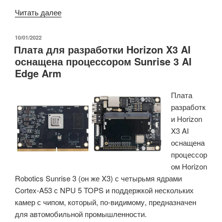
или
«Система-
Читать далее
4
на-
ГБ
модуле
флэш-
ОПУБЛИКОВАНО
10/01/2022
Плата для разработки Horizon X3 AI
LGA,
памяти
оснащена процессором Sunrise 3 AI
совместимая
eMMC.»
Edge Arm
с
OSM
Плата
Size-
разработк
S,
и Horizon
оснащена
X3 AI
процессором
оснащена
NXP
процессор
i.MX
ом Horizon
8XLite.»
Robotics Sunrise 3 (он же X3) с четырьмя ядрами
Cortex-A53 с NPU 5 TOPS и поддержкой нескольких
камер с чипом, который, по-видимому, предназначен
для автомобильной промышленности.