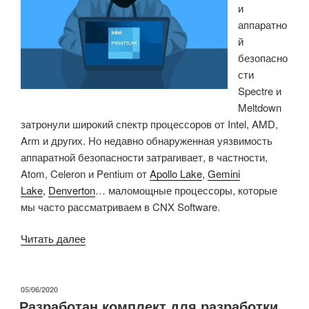
и
Edge
аппаратно
Arm»
й
безопасно
сти
Spectre и
Meltdown
затронули широкий спектр процессоров от Intel, AMD,
Arm и других. Но недавно обнаруженная уязвимость
аппаратной безопасности затрагивает, в частности,
Atom, Celeron и Pentium от
Apollo Lake
,
Gemini
Lake
,
Denverton
… маломощные процессоры, которые
мы часто рассматриваем в CNX Software.
«Недостаток
Читать далее
аппаратной
безопасности
влияет
ОПУБЛИКОВАНО
05/06/2020
Разработан комплект для разработки
на