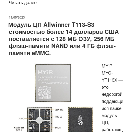
«Новые
Читать далее
автомобильные
сенсорные
ОПУБЛИКОВАНО
11/05/2023
Модуль ЦП Allwinner T113-S3
контроллеры
стоимостью более 14 долларов США
Microchip
поставляется с 128 МБ ОЗУ, 256 МБ
maXTouch
флэш-памяти NAND или 4 ГБ флэш-
M1
памяти eMMC.
поддерживают
изогнутые
MYiR
дисплеи
MYC-
и
YT113X —
технологию
это
физического
недорогой
нажатия
поддающи
кнопки
йся пайке
на
модуль
дисплее»
ЦП,
работающ