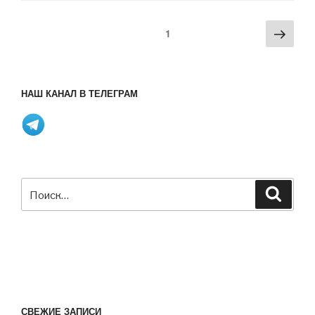
C71
ISP
Пагинация
Сле
Страница
1
для
записей
стра
автомобильных
приложений.»
НАШ КАНАЛ В ТЕЛЕГРАМ
Искать:
Поиск
СВЕЖИЕ ЗАПИСИ