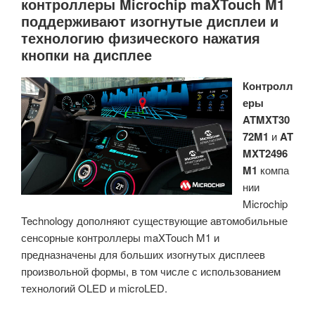
контроллеры Microchip maXTouch M1
поддерживают изогнутые дисплеи и
технологию физического нажатия
кнопки на дисплее
Контролл
еры
ATMXT30
72M1
и
AT
MXT2496
M1
компа
нии
Microchip
Technology дополняют существующие автомобильные
сенсорные контроллеры maXTouch M1 и
предназначены для больших изогнутых дисплеев
произвольной формы, в том числе с использованием
технологий OLED и microLED.