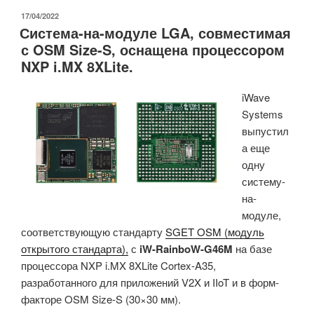
Allwinner
ОПУБЛИКОВАНО
17/04/2022
Система-на-модуле LGA, совместимая
T113-
с OSM Size-S, оснащена процессором
S3
NXP i.MX 8XLite.
стоимостью
более
iWave
14
Systems
долларов
выпустил
США
а еще
поставляется
одну
с
систему-
128
на-
МБ
модуле,
ОЗУ,
соответствующую стандарту
SGET OSM (модуль
256
открытого стандарта),
с
iW-RainboW-G46M
на базе
МБ
процессора NXP i.MX 8XLite Cortex-A35,
флэш-
разработанного для приложений V2X и IIoT и в форм-
памяти
факторе OSM Size-S (30×30 мм).
NAND