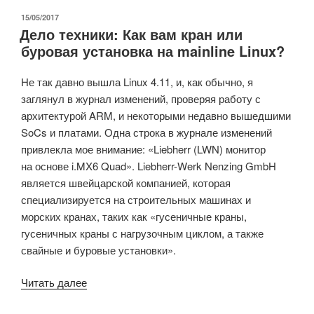
для
ОПУБЛИКОВАНО
15/05/2017
Дело техники: Как вам кран или
разработки
буровая установка на mainline Linux?
программного
обеспечения
Не так давно вышла Linux 4.11, и, как обычно, я
eSync
заглянул в журнал изменений, проверяя работу с
Automotive
архитектурой ARM, и некоторыми недавно вышедшими
OTA,
SoCs и платами. Одна строка в журнале изменений
включающий
привлекла мое внимание: «Liebherr (LWN) монитор
платы
на основе i.MX6 Quad». Liebherr-Werk Nenzing GmbH
Raspberry
является швейцарской компанией, которая
Pi»
специализируется на строительных машинах и
морских кранах, таких как «гусеничные краны,
гусеничных краны с нагрузочным циклом, а также
свайные и буровые установки».
«Дело
Читать далее
техники: