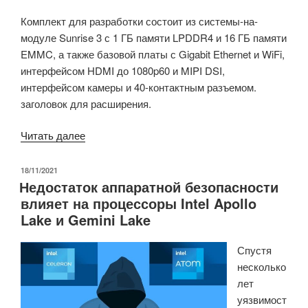
Комплект для разработки состоит из системы-на-
модуле Sunrise 3 с 1 ГБ памяти LPDDR4 и 16 ГБ памяти
EMMC, а также базовой платы с Gigabit Ethernet и WiFi,
интерфейсом HDMI до 1080p60 и MIPI DSI,
интерфейсом камеры и 40-контактным разъемом.
заголовок для расширения.
«Плата
Читать далее
для
разработки
ОПУБЛИКОВАНО
18/11/2021
Недостаток аппаратной безопасности
Horizon
влияет на процессоры Intel Apollo
X3
Lake и Gemini Lake
AI
оснащена
Спустя
процессором
несколько
Sunrise
лет
3
уязвимост
AI