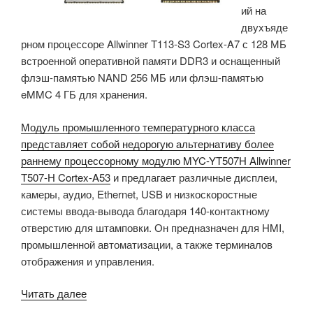
ий на
двухъяде
рном процессоре Allwinner T113-S3 Cortex-A7 с 128 МБ
встроенной оперативной памяти DDR3 и оснащенный
флэш-памятью NAND 256 МБ или флэш-памятью
eMMC 4 ГБ для хранения.
Модуль промышленного температурного класса
представляет собой недорогую альтернативу более
раннему процессорному модулю MYC-YT507H Allwinner
T507-H Cortex-A53
и предлагает различные дисплеи,
камеры, аудио, Ethernet, USB и низкоскоростные
системы ввода-вывода благодаря 140-контактному
отверстию для штамповки. Он предназначен для HMI,
промышленной автоматизации, а также терминалов
отображения и управления.
«Модуль
Читать далее
ЦП