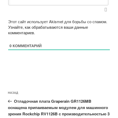
Этот сайт использует Akismet для борьбы со спамом.
Узнайте, как обрабатываются ваши данные
комментариев
.
0
КОММЕНТАРИЙ
Навигация
Предыдущая
НАЗАД
по
запись:
записям
Отладочная плата Graperain GR1126MB
оснащена припаиваемым модулем для машинного
зрения Rockchip RV1126B с производительностью 3