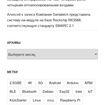
четырьмя оптоизолированными входами
Алексей
к записи
Компания Geniatech представила
систему-на-модуле на базе Rockchip RK3568,
соответствующую стандарту SMARC 2.1
АРХИВЫ
Архивы
МЕТКИ
2.5GBE
4K
5G
Android
Arduino
ARM
BLE
Bluetooth
Debian
Esp32
Intel
IoT
KickStarter
Linux
mcu
Raspberry Pi