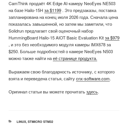
CamThink продаёт 4K Edge AI-камеру NeoEyes NE503
на базе Hailo-15H
за $1199
. Это предзаказы, поставка
запланирована на конец июля 2026 года. Сначала цена
показалась завышенной, но затем мы заметили, что
Solidrun предлагает свой оценочный набор
HummingBoard Hailo-15 AIOT Basic Evaluation Kit
за $979
, и это без необходимого модуля камеры IMX678 за
$250. Больше подробностей о камере NeoEyes N503
можно также найти на
её странице продукта.
Выражаем свою благодарность источнику, с которого
взята и переведена статья, сайту
cnx-software.com
.
Оригинал статьи вы можете прочитать
здесь
.
РУБРИКИ
LINUX
,
STMICRO STM32