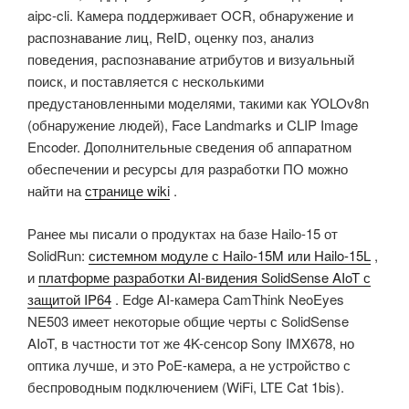
aipc-cli. Камера поддерживает OCR, обнаружение и
распознавание лиц, ReID, оценку поз, анализ
поведения, распознавание атрибутов и визуальный
поиск, и поставляется с несколькими
предустановленными моделями, такими как YOLOv8n
(обнаружение людей), Face Landmarks и CLIP Image
Encoder. Дополнительные сведения об аппаратном
обеспечении и ресурсы для разработки ПО можно
найти на
странице wiki
.
Ранее мы писали о продуктах на базе Hailo-15 от
SolidRun:
системном модуле с Hailo-15M или Hailo-15L
,
и
платформе разработки AI-видения SolidSense AIoT с
защитой IP64
. Edge AI-камера CamThink NeoEyes
NE503 имеет некоторые общие черты с SolidSense
AIoT, в частности тот же 4K-сенсор Sony IMX678, но
оптика лучше, и это PoE-камера, а не устройство с
беспроводным подключением (WiFi, LTE Cat 1bis).