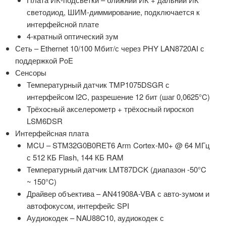
светодиод, ШИМ-диммирование, подключается к
интерфейсной плате
4-кратный оптический зум
Сеть – Ethernet 10/100 Мбит/с через PHY LAN8720AI с
поддержкой PoE
Сенсоры
Температурный датчик TMP1075DSGR с
интерфейсом I2C, разрешение 12 бит (шаг 0,0625°C)
Трёхосный акселерометр + трёхосный гироскоп
LSM6DSR
Интерфейсная плата
MCU – STM32G0B0RET6 Arm Cortex-M0+ @ 64 МГц
с 512 КБ Flash, 144 КБ RAM
Температурный датчик LMT87DCK (диапазон -50°C
~ 150°C)
Драйвер объектива – AN41908A-VBA с авто-зумом и
автофокусом, интерфейс SPI
Аудиокодек – NAU88C10, аудиокодек с