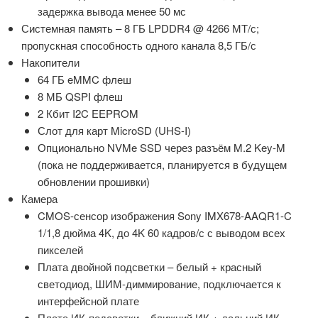
задержка вывода менее 50 мс
Системная память – 8 ГБ LPDDR4 @ 4266 МТ/с;
пропускная способность одного канала 8,5 ГБ/с
Накопители
64 ГБ eMMC флеш
8 МБ QSPI флеш
2 Кбит I2C EEPROM
Слот для карт MicroSD (UHS-I)
Опционально NVMe SSD через разъём M.2 Key-M
(пока не поддерживается, планируется в будущем
обновлении прошивки)
Камера
CMOS-сенсор изображения Sony IMX678-AAQR1-C
1/1,8 дюйма 4K, до 4K 60 кадров/с с выводом всех
пикселей
Плата двойной подсветки – белый + красный
светодиод, ШИМ-диммирование, подключается к
интерфейсной плате
Плата ИК-подсветки – ближний ИК + дальний ИК