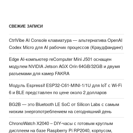
СВЕЖИЕ ЗАПИСИ
CtrlVibe AI Console клавиатура — альтернатива OpenAI
Codex Micro для AI рабочих процессов (Краудфандинг)
Edge AI-компьютер reComputer Mini J501 оснащен
модулем NVIDIA Jetson AGX Orin 64GB/32GB и двумя
разъемами для камер FAKRA
Модуль Espressif ESP32-C61-MINI-1/1U для IoT с Wi-Fi
6 и BLE представлен по цене около 2 долларов
BG2B — это Bluetooth LE SoC от Silicon Labs с самым
низким энергопотреблением на сегодняшний день
ChronoWatch X2040 – DIY-часы с готовым круглым
дисплеем на базе Raspberry Pi RP2040, корпусом,