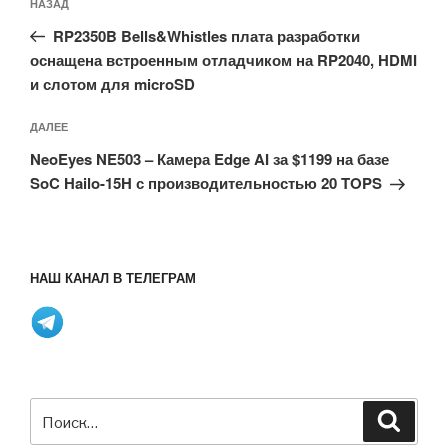
Предыдущая
НАЗАД
по
запись:
записям
RP2350B Bells&Whistles плата разработки
оснащена встроенным отладчиком на RP2040, HDMI
и слотом для microSD
Следующая
ДАЛЕЕ
запись
NeoEyes NE503 – Камера Edge AI за $1199 на базе
SoC Hailo-15H с производительностью 20 TOPS
НАШ КАНАЛ В ТЕЛЕГРАМ
Искать:
Поиск