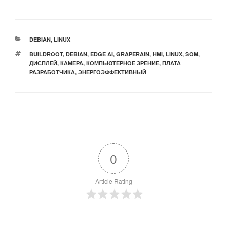
РУБРИКИ
DEBIAN
,
LINUX
МЕТКИ
BUILDROOT
,
DEBIAN
,
EDGE AI
,
GRAPERAIN
,
HMI
,
LINUX
,
SOM
,
ДИСПЛЕЙ
,
КАМЕРА
,
КОМПЬЮТЕРНОЕ ЗРЕНИЕ
,
ПЛАТА
РАЗРАБОТЧИКА
,
ЭНЕРГОЭФФЕКТИВНЫЙ
0
Article Rating