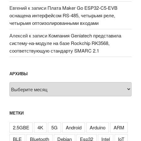
Евгений
к записи
Плата Maker Go ESP32-C5-EVB
оснащена интерфейсом RS-485, четырьмя реле,
четырьмя оптоизолированными входами
Алексей
к записи
Компания Geniatech представила
систему-на-модуле на базе Rockchip RK3568,
соответствующую стандарту SMARC 2.1
АРХИВЫ
Архивы
МЕТКИ
2.5GBE
4K
5G
Android
Arduino
ARM
BLE
Bluetooth
Debian
Esp32
Intel
IoT