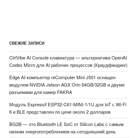
СВЕЖИЕ ЗАПИСИ
CtrlVibe AI Console клавиатура — альтернатива OpenAI
Codex Micro для AI рабочих процессов (Краудфандинг)
Edge AI-компьютер reComputer Mini J501 оснащен
модулем NVIDIA Jetson AGX Orin 64GB/32GB и двумя
разъемами для камер FAKRA
Модуль Espressif ESP32-C61-MINI-1/1U для IoT с Wi-Fi
6 и BLE представлен по цене около 2 долларов
BG2B — это Bluetooth LE SoC от Silicon Labs с самым
низким энергопотреблением на сегодняшний день