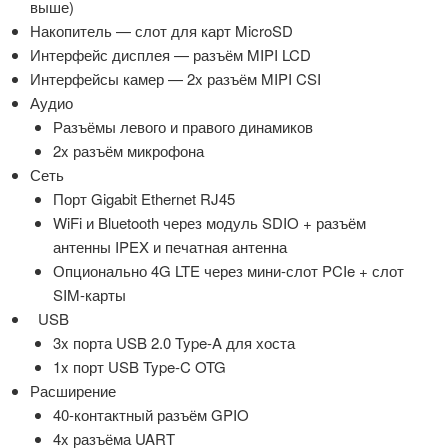
выше)
Накопитель — слот для карт MicroSD
Интерфейс дисплея — разъём MIPI LCD
Интерфейсы камер — 2x разъём MIPI CSI
Аудио
Разъёмы левого и правого динамиков
2x разъём микрофона
Сеть
Порт Gigabit Ethernet RJ45
WiFi и Bluetooth через модуль SDIO + разъём
антенны IPEX и печатная антенна
Опционально 4G LTE через мини-слот PCIe + слот
SIM-карты
USB
3x порта USB 2.0 Type-A для хоста
1x порт USB Type-C OTG
Расширение
40-контактный разъём GPIO
4x разъёма UART