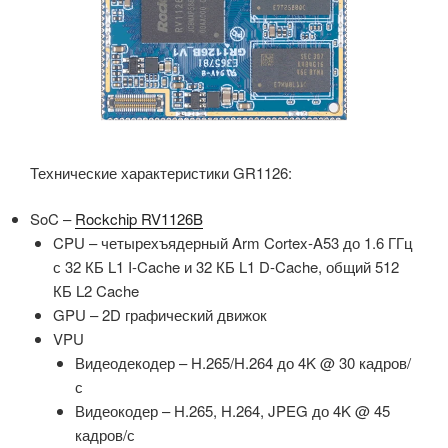
Технические характеристики GR1126:
SoC –
Rockchip RV1126B
CPU – четырехъядерный Arm Cortex-A53 до 1.6 ГГц
с 32 КБ L1 I-Cache и 32 КБ L1 D-Cache, общий 512
КБ L2 Cache
GPU – 2D графический движок
VPU
Видеодекодер – H.265/H.264 до 4K @ 30 кадров/
с
Видеокодер – H.265, H.264, JPEG до 4K @ 45
кадров/с