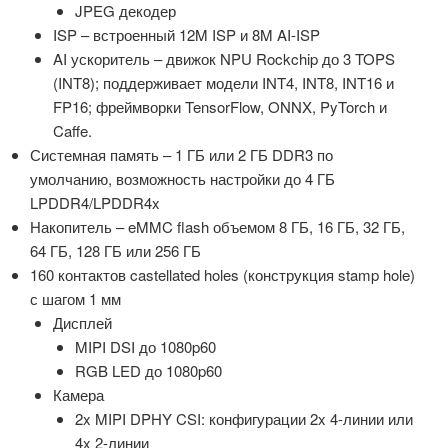
JPEG декодер
ISP – встроенный 12M ISP и 8M AI-ISP
AI ускоритель – движок NPU Rockchip до 3 TOPS
(INT8); поддерживает модели INT4, INT8, INT16 и
FP16; фреймворки TensorFlow, ONNX, PyTorch и
Caffe.
Системная память – 1 ГБ или 2 ГБ DDR3 по
умолчанию, возможность настройки до 4 ГБ
LPDDR4/LPDDR4x
Накопитель – eMMC flash объемом 8 ГБ, 16 ГБ, 32 ГБ,
64 ГБ, 128 ГБ или 256 ГБ
160 контактов castellated holes (конструкция stamp hole)
с шагом 1 мм
Дисплей
MIPI DSI до 1080p60
RGB LED до 1080p60
Камера
2x MIPI DPHY CSI: конфигурации 2x 4-линии или
4x 2-линии