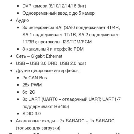
DVP камера (8/10/12/14/16 бит)
Одновременный ввод с до 5 камер
Аудио
3x интерфейсы SAI (SAI0 поддерживает 4T/4R,
SAI1 поддерживает 1T/1R, SAI2 поддерживает
1T/3R); протоколы: I2S/TDM/PCM
8-канальный интерфейс PDM
Сеть – Gigabit Ethernet
USB – USB 3.0 DRD, USB 2.0 host
Другие цифровые интерфейсы
2x CAN Bus
28x PWM
6x I2C
8x UART (UART0 – отладочный UART; UART1-7
поддерживают RS485)
SDIO 3.0
Аналоговые входы – 7x SARADC + 1x SARADC
(только для загрузки)