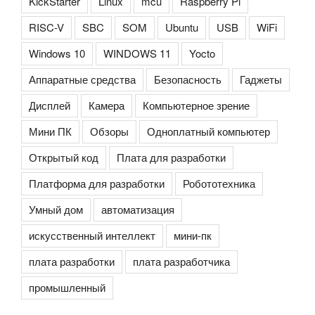
KickStarter
Linux
mcu
Raspberry Pi
RISC-V
SBC
SOM
Ubuntu
USB
WiFi
Windows 10
WINDOWS 11
Yocto
Аппаратные средства
Безопасность
Гаджеты
Дисплей
Камера
Компьютерное зрение
Мини ПК
Обзоры
Одноплатный компьютер
Открытый код
Плата для разработки
Платформа для разработки
Робототехника
Умный дом
автоматизация
искусственный интеллект
мини-пк
плата разработки
плата разработчика
промышленный