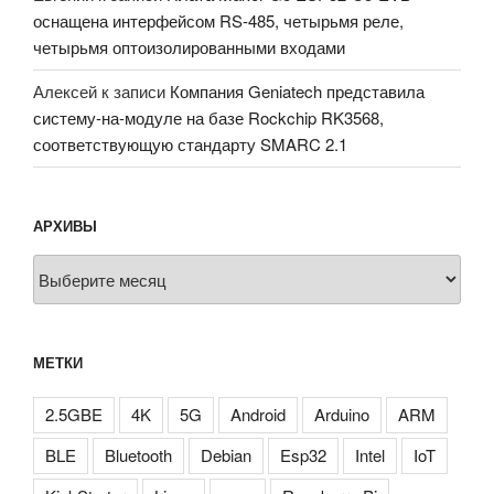
оснащена интерфейсом RS-485, четырьмя реле,
четырьмя оптоизолированными входами
Алексей
к записи
Компания Geniatech представила
систему-на-модуле на базе Rockchip RK3568,
соответствующую стандарту SMARC 2.1
АРХИВЫ
Архивы
МЕТКИ
2.5GBE
4K
5G
Android
Arduino
ARM
BLE
Bluetooth
Debian
Esp32
Intel
IoT