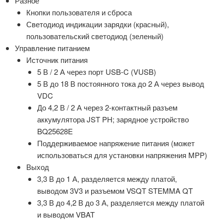
Разное
Кнопки пользователя и сброса
Светодиод индикации зарядки (красный),
пользовательский светодиод (зеленый)
Управление питанием
Источник питания
5 В / 2 А через порт USB-C (VUSB)
5 В до 18 В постоянного тока до 2 А через вывод
VDC
До 4,2 В / 2 А через 2-контактный разъем
аккумулятора JST PH; зарядное устройство
BQ25628E
Поддерживаемое напряжение питания (может
использоваться для установки напряжения MPP)
Выход
3,3 В до 1 А, разделяется между платой,
выводом 3V3 и разъемом VSQT STEMMA QT
3,3 В до 4,2 В до 3 А, разделяется между платой
и выводом VBAT