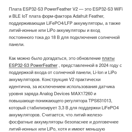
Плата ESP32-S3 PowerFeather V2 — это ESP32-S3 WiFi
и BLE IoT плата форм-фактора Adafruit Feather,
поддерживающая LiFePO4/LFP аккумуляторы, а также
литий-ионные или LiPo аккумуляторы и вход
постоянного тока до 18 В для подключения солнечной
панели.
Как можно было догадаться, это обновление
платы
ESP32-S3 PowerFeather
, представленной в 2024 году с
поддержкой входа от солнечной панели, Li-Ion и LiPo
аккумуляторов. Конструкция V2 практически
идентична, за исключением использования датчика
уровня заряда Analog Devices MAX17260 и
повышающе-понижающего регулятора TPS631013,
который стабилизирует 3,3 В для поддержки LiFePO4
аккумуляторов. Считается, что литий-железо-
фосфатные аккумуляторы безопаснее и долговечнее
литий-ионных или LiPo, хотя и имеют меньшую