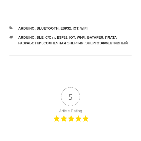
РУБРИКИ
ARDUINO
,
BLUETOOTH
,
ESP32
,
IOT
,
WIFI
МЕТКИ
ARDUINO
,
BLE
,
C/C++
,
ESP32
,
IOT
,
WI-FI
,
БАТАРЕЯ
,
ПЛАТА
РАЗРАБОТКИ
,
СОЛНЕЧНАЯ ЭНЕРГИЯ
,
ЭНЕРГОЭФФЕКТИВНЫЙ
5
Article Rating