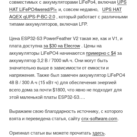
совместимых с аккумуляторами LiFePo4, включая
UPS
HAT LiFePO4wered/Pi+
и, совсем недавно,
UPS HAT
AQEX qUPS-P-BC-2.0
, который работает с различными
типами аккумуляторов, включая LFP.
Цена ESP32-S3 PowerFeather V2 такая же, как и V1, и
плата доступна
за $30 на Elecrow
. Цены на
аккумуляторы LiFePO4 начинаются
примерно с $4
за
аккумулятор 3,2 В / 7000 мА·ч. Они могут быть
значительно выше в зависимости от емкости и
напряжения. Также был замечен аккумулятор LiFePO4
48 В / 300 А·ч (15 кВт·ч) для обеспечения энергией
всего дома за почти $1800, что явно не подходит для
этой маленькой платы ESP32-S3….
Выражаем свою благодарность источнику, с которого
взята и переведена статья, сайту
cnx-software.com
.
Оригинал статьи вы можете прочитать
здесь
.