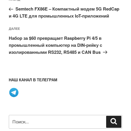
Предыдущая
по
запись:
записям
Semtech FX86E – Компактный модем 5G RedCap
и 4G LTE для промышленных IoT-приложений
Следующая
ДАЛЕЕ
запись
Набор за $60 превращает Raspberry Pi 4/5 в
промышленный компьютер на DIN-рейку с
изолированными RS232, RS485 и CAN Bus
НАШ КАНАЛ В ТЕЛЕГРАМ
Искать:
Поиск