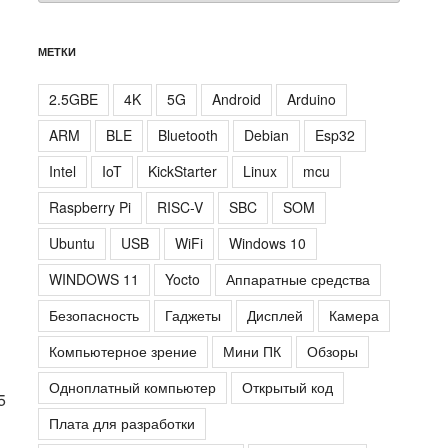
МЕТКИ
2.5GBE
4K
5G
Android
Arduino
ARM
BLE
Bluetooth
Debian
Esp32
Intel
IoT
KickStarter
Linux
mcu
Raspberry Pi
RISC-V
SBC
SOM
Ubuntu
USB
WiFi
Windows 10
WINDOWS 11
Yocto
Аппаратные средства
Безопасность
Гаджеты
Дисплей
Камера
Компьютерное зрение
Мини ПК
Обзоры
Одноплатный компьютер
Открытый код
5
Плата для разработки