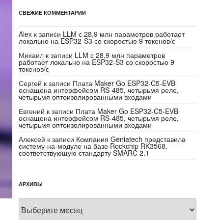
СВЕЖИЕ КОММЕНТАРИИ
Alex
к записи
LLM с 28,9 млн параметров работает
локально на ESP32-S3 со скоростью 9 токенов/с
Михаил
к записи
LLM с 28,9 млн параметров
работает локально на ESP32-S3 со скоростью 9
токенов/с
Сергей
к записи
Плата Maker Go ESP32-C5-EVB
оснащена интерфейсом RS-485, четырьмя реле,
четырьмя оптоизолированными входами
Евгений
к записи
Плата Maker Go ESP32-C5-EVB
оснащена интерфейсом RS-485, четырьмя реле,
четырьмя оптоизолированными входами
Алексей
к записи
Компания Geniatech представила
систему-на-модуле на базе Rockchip RK3568,
соответствующую стандарту SMARC 2.1
АРХИВЫ
Архивы