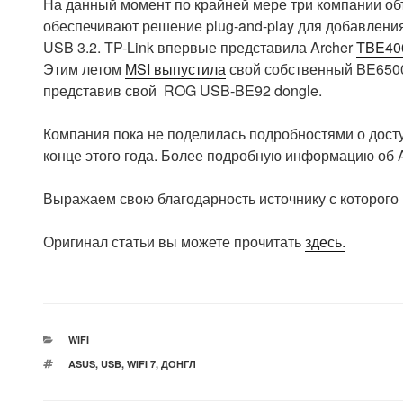
На данный момент по крайней мере три компании об
обеспечивают решение plug-and-play для добавления
USB 3.2. TP-Link впервые представила Archer
TBE40
Этим летом
MSI выпустила
свой собственный BE6500 
представив свой ROG USB-BE92 dongle.
Компания пока не поделилась подробностями о доступ
конце этого года. Более подробную информацию о
Выражаем свою благодарность источнику с которого 
Оригинал статьи вы можете прочитать
здесь.
РУБРИКИ
WIFI
МЕТКИ
ASUS
,
USB
,
WIFI 7
,
ДОНГЛ