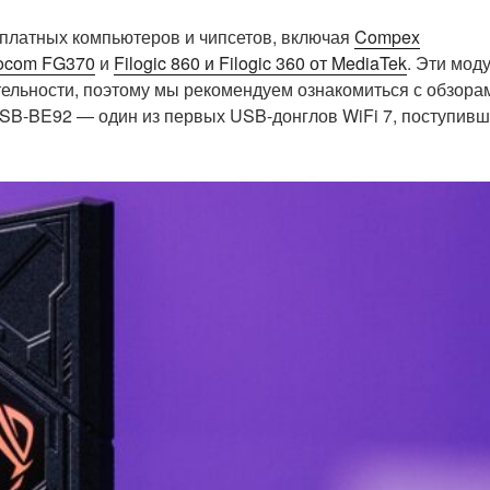
оплатных компьютеров и чипсетов, включая
Compex
ocom FG370
и
Filogic 860 и Filogic 360 от MediaTek
. Эти мод
ельности, поэтому мы рекомендуем ознакомиться с обзора
USB-BE92 — один из первых USB-донглов WiFi 7, поступив