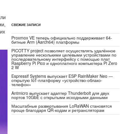
ули
ми,
СВЕЖИЕ ЗАПИСИ
ших
Proxmox VE теперь официально поддерживает 64-
битные Arm (Aarch64) платформы
PICOTTY project позволяет осуществлять удалённое
управление несколькими целевыми устройствами по
последовательному интерфейсу с помощью плат
Raspberry Pi Pico и одноплатного компьютера Pi Zero
2 W
Espressif Systems выпускает ESP RainMaker Neo —
открытую IoT-платформу «устройство-облако-
телефон»
Antmicro выпускает адаптер Thunderbolt для двух
портов 10GbE с открытыми исходными данными
Масштабные развертывания LoRaWAN становятся
проще благодаря QR-кодам и ретрансляторам