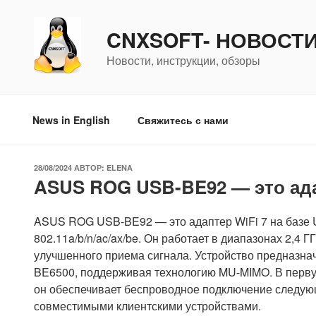
Перейти
к
CNXSOFT- НОВОСТ
содержимому
Новости, инструкции, обзоры
News in English
Свяжитесь с нами
ОПУБЛИКОВАНО
28/08/2024
АВТОР:
ELENA
ASUS ROG USB-BE92 — это адап
ASUS ROG USB-BE92 — это адаптер WiFi 7 на базе 
802.11a/b/n/ac/ax/be. Он работает в диапазонах 2,4 Г
улучшенного приема сигнала. Устройство предназна
BE6500, поддерживая технологию MU-MIMO. В перву
он обеспечивает беспроводное подключение следую
совместимыми клиентскими устройствами.