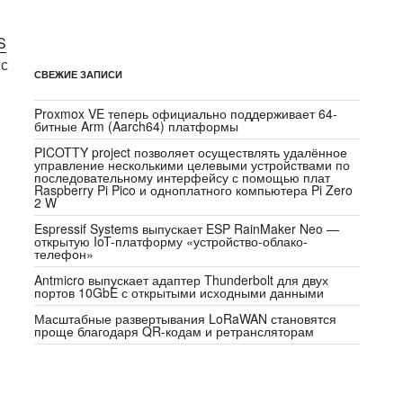
S
 с
СВЕЖИЕ ЗАПИСИ
Proxmox VE теперь официально поддерживает 64-
битные Arm (Aarch64) платформы
PICOTTY project позволяет осуществлять удалённое
управление несколькими целевыми устройствами по
последовательному интерфейсу с помощью плат
Raspberry Pi Pico и одноплатного компьютера Pi Zero
2 W
Espressif Systems выпускает ESP RainMaker Neo —
открытую IoT-платформу «устройство-облако-
телефон»
Antmicro выпускает адаптер Thunderbolt для двух
портов 10GbE с открытыми исходными данными
Масштабные развертывания LoRaWAN становятся
проще благодаря QR-кодам и ретрансляторам