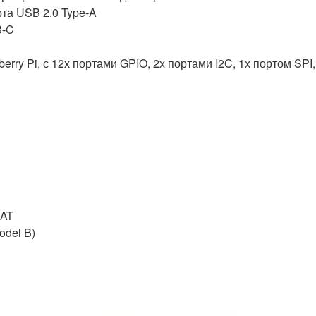
рта USB 2.0 Type-A
B-C
ry Pi, с 12х портами GPIO, 2х портами I2C, 1х портом SPI,
HAT
odel B)