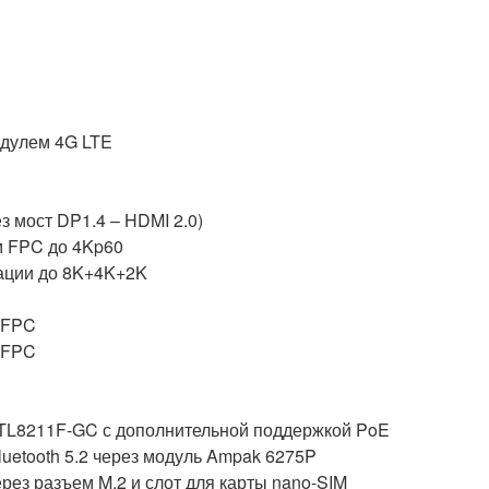
одулем 4G LTE
з мост DP1.4 – HDMI 2.0)
м FPC до 4Kp60
ации до 8K+4K+2K
м FPC
м FPC
 RTL8211F-GC с дополнительной поддержкой PoE
luetooth 5.2 через модуль Ampak 6275P
рез разъем M.2 и слот для карты nano-SIM