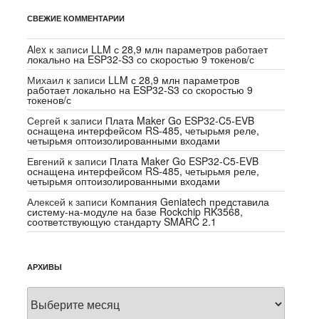
СВЕЖИЕ КОММЕНТАРИИ
Alex
к записи
LLM с 28,9 млн параметров работает
локально на ESP32-S3 со скоростью 9 токенов/с
Михаил
к записи
LLM с 28,9 млн параметров
работает локально на ESP32-S3 со скоростью 9
токенов/с
Сергей
к записи
Плата Maker Go ESP32-C5-EVB
оснащена интерфейсом RS-485, четырьмя реле,
четырьмя оптоизолированными входами
Евгений
к записи
Плата Maker Go ESP32-C5-EVB
оснащена интерфейсом RS-485, четырьмя реле,
четырьмя оптоизолированными входами
Алексей
к записи
Компания Geniatech представила
систему-на-модуле на базе Rockchip RK3568,
соответствующую стандарту SMARC 2.1
АРХИВЫ
Архивы