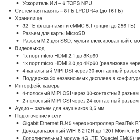
Ускоритель ИИ – 6 TOPS NPU
Системная память – 8 ГБ LPDDR4x (до 16 ГБ)
Хранилище
32 ГБ флэш-памяти eMMC 5.1 (опция до 256 ГБ)
Разъем для карты MicroSD
Разъем M.2 для SSD, мультиплексированный с м
Видеовыход
1x порт micro HDMI 2.1 до 8Kp60
1х порт micro HDMI 2.0 до 4Kp60 (реализован чере
4-канальный MIPI DSI через 30-контактный разъе
Поддержка 3х независимых дисплеев в конфигур
Интерфейс камеры
4-полосный MIPI CSI через 30-контактный разъе
2-полосный MIPI CSI через 24-контактный разъе
Аудио – разъем для наушников 3,5 мм
Подключение к сети
Gigabit Ethernet RJ45 через контроллер RealTek
Двухдиапазонный WiFi 6 2T2R до 1201 Мбит/с и B
Дополнительный модуль 4G LTE (Quectel EM05) че