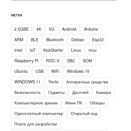
МЕТКИ
2.5GBE
4K
5G
Android
Arduino
ARM
BLE
Bluetooth
Debian
Esp32
Intel
IoT
KickStarter
Linux
mcu
Raspberry Pi
RISC-V
SBC
SOM
Ubuntu
USB
WiFi
Windows 10
WINDOWS 11
Yocto
Аппаратные средства
Безопасность
Гаджеты
Дисплей
Камера
Компьютерное зрение
Мини ПК
Обзоры
Одноплатный компьютер
Открытый код
Плата для разработки