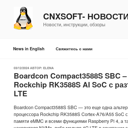
Перейти
к
CNXSOFT- НОВОСТ
содержимому
Новости, инструкции, обзоры
News in English
Свяжитесь с нами
ОПУБЛИКОВАНО
03/12/2024
АВТОР:
ELENA
Boardcon Compact3588S SBC – а
Rockchip RK3588S AI SoC с ра
LTE
Boardcon Compact3588S SBC — это еще одна альтерн
процессора Rockchip RK3588S Cortex-A76/A55 SoC с
памяти eMMC и всеми функциями Raspberry Pi 4, а т
накопителя NVMe, либо модуля 4G LTE в сочетании с