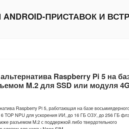
И ANDROID-ПРИСТАВОК И ВС
льтернатива Raspberry Pi 5 на ба
зъемом M.2 для SSD или модуля 4
атива Raspberry Pi 5, работающая на базе восьмиядерног
 6 TOP NPU для ускорения ИИ, до 16 ГБ ОЗУ, до 256 ГБ фл
акже разъемом M.2 с поддержкой либо твердотельного
о слотом для карты Nano SIM.