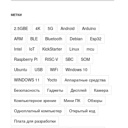
МЕТКИ
2.5GBE
4K
5G
Android
Arduino
ARM
BLE
Bluetooth
Debian
Esp32
Intel
IoT
KickStarter
Linux
mcu
Raspberry Pi
RISC-V
SBC
SOM
Ubuntu
USB
WiFi
Windows 10
WINDOWS 11
Yocto
Аппаратные средства
Безопасность
Гаджеты
Дисплей
Камера
Компьютерное зрение
Мини ПК
Обзоры
Одноплатный компьютер
Открытый код
Плата для разработки