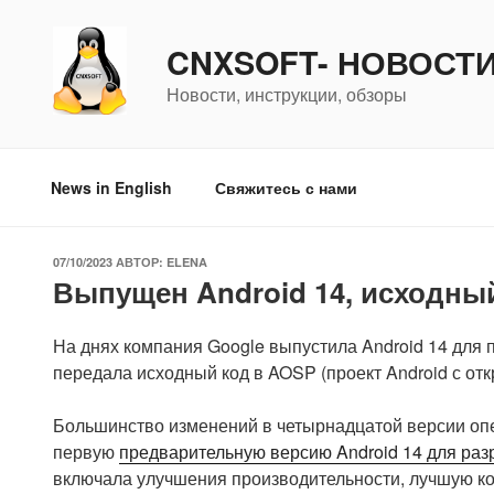
Перейти
к
CNXSOFT- НОВОСТ
содержимому
Новости, инструкции, обзоры
News in English
Свяжитесь с нами
ОПУБЛИКОВАНО
07/10/2023
АВТОР:
ELENA
Выпущен Android 14, исходны
На днях компания Google выпустила Android 14 для п
передала исходный код в AOSP (проект Android с от
Большинство изменений в четырнадцатой версии оп
первую
предварительную версию Android 14 для раз
включала улучшения производительности, лучшую ко