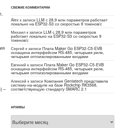
СВЕЖИЕ КОММЕНТАРИИ
е,
Alex
к записи
LLM с 28,9 млн параметров работает
локально на ESP32-S3 со скоростью 9 токенов/с
Михаил
к записи
LLM с 28,9 млн параметров
работает локально на ESP32-S3 со скоростью 9
токенов/с
ния
Сергей
к записи
Плата Maker Go ESP32-C5-EVB
оснащена интерфейсом RS-485, четырьмя реле,
четырьмя оптоизолированными входами
Евгений
к записи
Плата Maker Go ESP32-C5-EVB
оснащена интерфейсом RS-485, четырьмя реле,
четырьмя оптоизолированными входами
Алексей
к записи
Компания Geniatech представила
систему-на-модуле на базе Rockchip RK3568,
) –
соответствующую стандарту SMARC 2.1
АРХИВЫ
Архивы