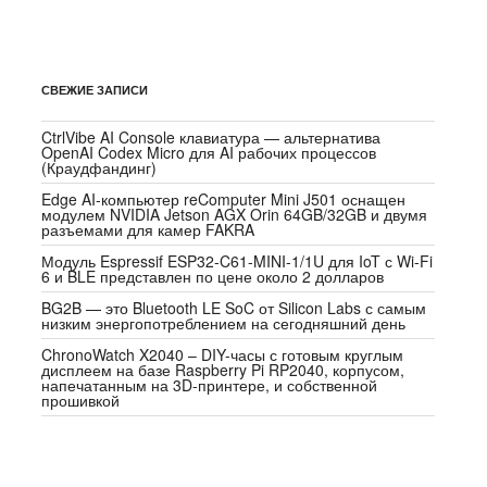
СВЕЖИЕ ЗАПИСИ
CtrlVibe AI Console клавиатура — альтернатива
OpenAI Codex Micro для AI рабочих процессов
(Краудфандинг)
Edge AI-компьютер reComputer Mini J501 оснащен
модулем NVIDIA Jetson AGX Orin 64GB/32GB и двумя
разъемами для камер FAKRA
Модуль Espressif ESP32-C61-MINI-1/1U для IoT с Wi-Fi
6 и BLE представлен по цене около 2 долларов
BG2B — это Bluetooth LE SoC от Silicon Labs с самым
низким энергопотреблением на сегодняшний день
ChronoWatch X2040 – DIY-часы с готовым круглым
дисплеем на базе Raspberry Pi RP2040, корпусом,
напечатанным на 3D-принтере, и собственной
прошивкой