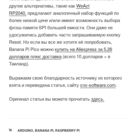
другие альтернативы, такие как
WeAct
RP2040,
предлагают аналогичный набор функций по
более низкой цене и/или имеют возможность выбора
флэш-памяти SPI большей емкости. Они даже не
удосужились добавить часто запрашиваемую кнопку
Reset. Но если вы все же хотите её попробовать,
Banana Pi Pico можно
купить на Aliexpress за 5,26
долларов плюс доставка
(всего 10 долларов + в
Таиланд).
Выражаем свою благодарность источнику из которого
взята и переведена статья, сайту
cnx-software.com
.
Оригинал статьи вы можете прочитать
здесь.
РУБРИКИ
ARDUINO
,
BANANA PI
,
RASPBERRY PI