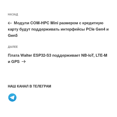
Навигация
Предыдущая
НАЗАД
по
запись:
записям
Модули COM-HPC Mini размером с кредитную
карту будут поддерживать интерфейсы PCIe Gen4 и
Gen5
Следующая
ДАЛЕЕ
запись
Плата Walter ESP32-S3 поддерживает NB-IoT, LTE-M
и GPS
НАШ КАНАЛ В ТЕЛЕГРАМ