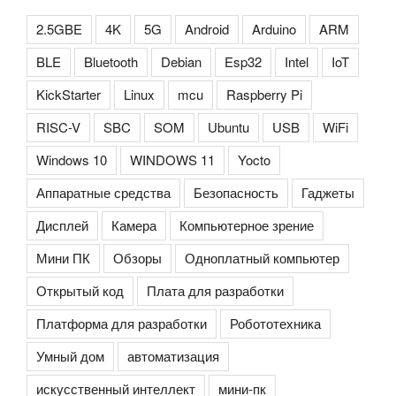
2.5GBE
4K
5G
Android
Arduino
ARM
BLE
Bluetooth
Debian
Esp32
Intel
IoT
KickStarter
Linux
mcu
Raspberry Pi
RISC-V
SBC
SOM
Ubuntu
USB
WiFi
Windows 10
WINDOWS 11
Yocto
Аппаратные средства
Безопасность
Гаджеты
Дисплей
Камера
Компьютерное зрение
Мини ПК
Обзоры
Одноплатный компьютер
Открытый код
Плата для разработки
Платформа для разработки
Робототехника
Умный дом
автоматизация
искусственный интеллект
мини-пк