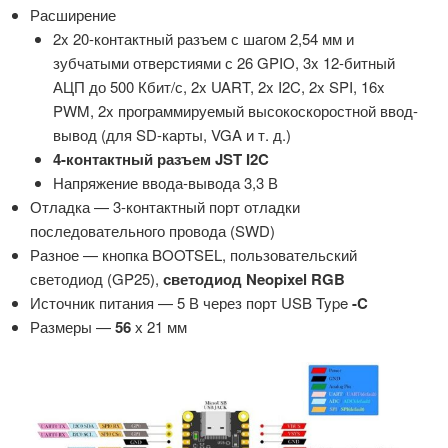
Расширение
2x 20-контактный разъем с шагом 2,54 мм и
зубчатыми отверстиями с 26 GPIO, 3x 12-битный
АЦП до 500 Кбит/с, 2x UART, 2x I2C, 2x SPI, 16x
PWM, 2x программируемый высокоскоростной ввод-
вывод (для SD-карты, VGA и т. д.)
4-контактный разъем JST I2C
Напряжение ввода-вывода 3,3 В
Отладка — 3-контактный порт отладки
последовательного провода (SWD)
Разное — кнопка BOOTSEL, пользовательский
светодиод (GP25),
светодиод Neopixel RGB
Источник питания — 5 В через порт USB Type
-C
Размеры —
56
х 21 мм