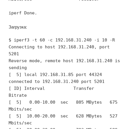
iperf Done.
Загрузка:
$ iperf3 -t 60 -c 192.168.31.240 -i 10 -R

Connecting to host 192.168.31.240, port 
5201

Reverse mode, remote host 192.168.31.240 is 
sending

[  5] local 192.168.31.85 port 44324 
connected to 192.168.31.240 port 5201

[ ID] Interval           Transfer     
Bitrate

[  5]   0.00-10.00  sec   805 MBytes   675 
Mbits/sec                  

[  5]  10.00-20.00  sec   628 MBytes   527 
Mbits/sec                  
