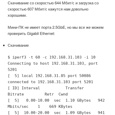
Скачивание со скоростью 644 Мбит/с и загрузка со
скоростью 607 Мбит/с кажутся нам довольно
хорошими.
Мини-ПК не имеет порта 2.5GbE, но мы все же можем
проверить Gigabit Ethernet:
Скачивание
$ iperf3 -t 60 -c 192.168.31.103 -i 10

Connecting to host 192.168.31.103, port 
5201

[  5] local 192.168.31.85 port 50086 
connected to 192.168.31.103 port 5201

[ ID] Interval           Transfer     
Bitrate         Retr  Cwnd

[  5]   0.00-10.00  sec  1.10 GBytes   942 
Mbits/sec    1    669 KBytes       

[  5]  10.00-20.00  sec  1.09 GBytes   941 