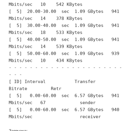
Mbits/sec   10    542 KBytes       

[  5]  20.00-30.00  sec  1.09 GBytes   941 
Mbits/sec   14    378 KBytes       

[  5]  30.00-40.00  sec  1.09 GBytes   941 
Mbits/sec   18    533 KBytes       

[  5]  40.00-50.00  sec  1.09 GBytes   941 
Mbits/sec   14    539 KBytes       

[  5]  50.00-60.00  sec  1.09 GBytes   939 
Mbits/sec   10    434 KBytes       

- - - - - - - - - - - - - - - - - - - - - - 
- - -

[ ID] Interval           Transfer     
Bitrate         Retr

[  5]   0.00-60.00  sec  6.57 GBytes   941 
Mbits/sec   67             sender

[  5]   0.00-60.00  sec  6.57 GBytes   940 
Mbits/sec                  receiver
Загрузка: