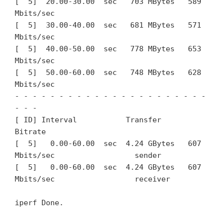
[  5]  20.00-30.00  sec   703 MBytes   589 
Mbits/sec                  

[  5]  30.00-40.00  sec   681 MBytes   571 
Mbits/sec                  

[  5]  40.00-50.00  sec   778 MBytes   653 
Mbits/sec                  

[  5]  50.00-60.00  sec   748 MBytes   628 
Mbits/sec                  

- - - - - - - - - - - - - - - - - - - - - - 
- - -

[ ID] Interval           Transfer     
Bitrate

[  5]   0.00-60.00  sec  4.24 GBytes   607 
Mbits/sec                  sender

[  5]   0.00-60.00  sec  4.24 GBytes   607 
Mbits/sec                  receiver

iperf Done.