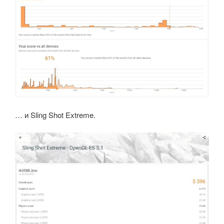
… и Sling Shot Extreme.