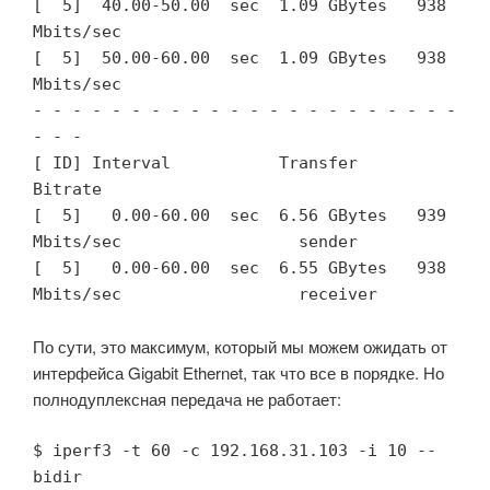
[  5]  40.00-50.00  sec  1.09 GBytes   938 
Mbits/sec                  

[  5]  50.00-60.00  sec  1.09 GBytes   938 
Mbits/sec                  

- - - - - - - - - - - - - - - - - - - - - - 
- - -

[ ID] Interval           Transfer     
Bitrate

[  5]   0.00-60.00  sec  6.56 GBytes   939 
Mbits/sec                  sender

[  5]   0.00-60.00  sec  6.55 GBytes   938 
Mbits/sec                  receiver
По сути, это максимум, который мы можем ожидать от
интерфейса Gigabit Ethernet, так что все в порядке. Но
полнодуплексная передача не работает:
$ iperf3 -t 60 -c 192.168.31.103 -i 10 --
bidir
