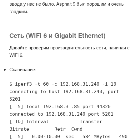
ввода у нас не было. Asphalt 9 был хорошим и очень
гладким.
Сеть (WiFi 6 и Gigabit Ethernet)
Давайте проверим производительность сети, начиная с
WiFi 6.
Скачивание:
$ iperf3 -t 60 -c 192.168.31.240 -i 10

Connecting to host 192.168.31.240, port 
5201

[  5] local 192.168.31.85 port 44320 
connected to 192.168.31.240 port 5201

[ ID] Interval           Transfer     
Bitrate         Retr  Cwnd

[  5]   0.00-10.00  sec   584 MBytes   490 