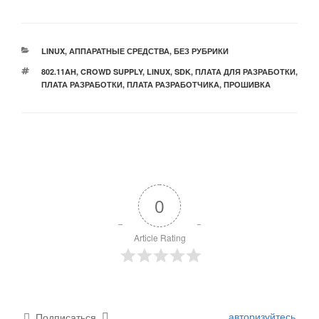
РУБРИКИ
LINUX
,
АППАРАТНЫЕ СРЕДСТВА
,
БЕЗ РУБРИКИ
МЕТКИ
802.11AH
,
CROWD SUPPLY
,
LINUX
,
SDK
,
ПЛАТА ДЛЯ РАЗРАБОТКИ
,
ПЛАТА РАЗРАБОТКИ
,
ПЛАТА РАЗРАБОТЧИКА
,
ПРОШИВКА
0
Article Rating
авторизуйтесь
Подписаться