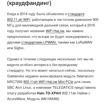
(краудфандинг)
Когда в 2014 году было объявлено о
стандарте
802.11.ah WiFi
, работающем в частотном диапазоне 900
МГц для маломощной дальней связи, который в 2016
году получил название
WiFi HaLow
, мы наивно
предполагали, что вскоре он будет конкурировать с
другими
стандартами LPWAN,
такими как LoRaWAN
или Sigfox.
Однако в течение следующих нескольких лет мы не
видели особого интереса к беспроводному
стандарту. Но это может начаться сейчас, поскольку
Gateworks недавно анонсировала модуль Newracom
NRC7292
802.11ah WiFi HaLow Mini PCIe
для своих
SBC Arm Linux, а компания TELEDATICS представила
плату разработки
Halo TD-XPAH
802.11ah Hallow с
AzureWave. Модуль AW-HM482.