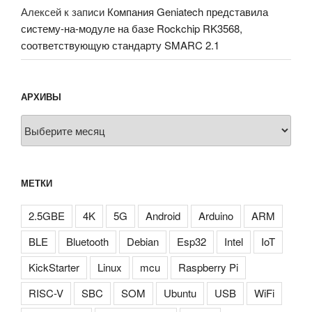
Алексей
к записи
Компания Geniatech представила
систему-на-модуле на базе Rockchip RK3568,
соответствующую стандарту SMARC 2.1
АРХИВЫ
Архивы
МЕТКИ
2.5GBE
4K
5G
Android
Arduino
ARM
BLE
Bluetooth
Debian
Esp32
Intel
IoT
KickStarter
Linux
mcu
Raspberry Pi
RISC-V
SBC
SOM
Ubuntu
USB
WiFi