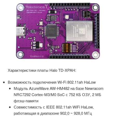
Характеристики платы Halo TD-XPAH:
Возможность подключения Wi-Fi 802.11ah HaLow
Модуль AzureWave AW-HM482 на базе Newracom
NRC7292 Cortex-M3/M0 SoC с 752 КБ ОЗУ, 2 МБ
флэш-памяти
Совместимость с IEEE 802.11ah WiFi HaLow,
работающая в диапазоне 902,0 ~ 928,0 МГц