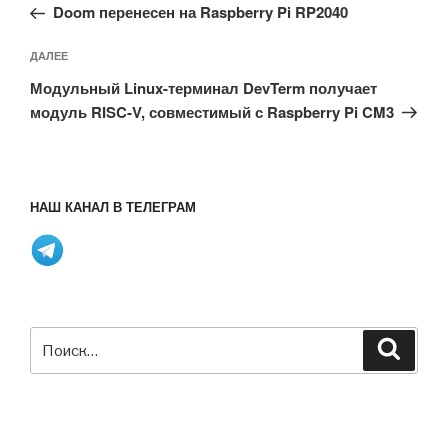
запись:
записям
Doom перенесен на Raspberry Pi RP2040
Следующая
ДАЛЕЕ
запись
Модульный Linux-терминал DevTerm получает
модуль RISC-V, совместимый с Raspberry Pi CM3
НАШ КАНАЛ В ТЕЛЕГРАМ
Искать:
Поиск