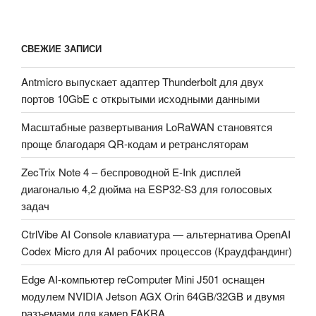
СВЕЖИЕ ЗАПИСИ
Antmicro выпускает адаптер Thunderbolt для двух
портов 10GbE с открытыми исходными данными
Масштабные развертывания LoRaWAN становятся
проще благодаря QR-кодам и ретрансляторам
ZecTrix Note 4 – беспроводной E-Ink дисплей
диагональю 4,2 дюйма на ESP32-S3 для голосовых
задач
CtrlVibe AI Console клавиатура — альтернатива OpenAI
Codex Micro для AI рабочих процессов (Краудфандинг)
Edge AI-компьютер reComputer Mini J501 оснащен
модулем NVIDIA Jetson AGX Orin 64GB/32GB и двумя
разъемами для камер FAKRA