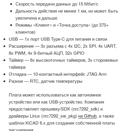
Скорость передачи данных до 15 Мбит/с
Дальность действия не менее 1 км, но может быть
увеличена и дальше
Режимы «Клиент» и «Точка доступа» (до 370+
клиентов)
USB — 1х порт USB Type-C для питания и связи
Расширение — 3x разъема с 4x I2C, 2x SPI, 4x UART,
8x PWM, 4x 9-битный АЦП, 32x GPIO
Таймер — 6х высокоточных таймеров, 3х сторожевых
таймера
Отладка — 10-контактный интерфейс JTAG Arm
Разное — RTC, датчик температуры
Плата может использоваться как автономное
устройство или как USB-устройство. Компания
предоставляет прошивку/SDK (nrc7292_sdk) и
драйверы Linux (nrc7292_sw_pkg)
на Github
, а также
шаблон KiCAD 6.x для создания собственной платы
расширения.