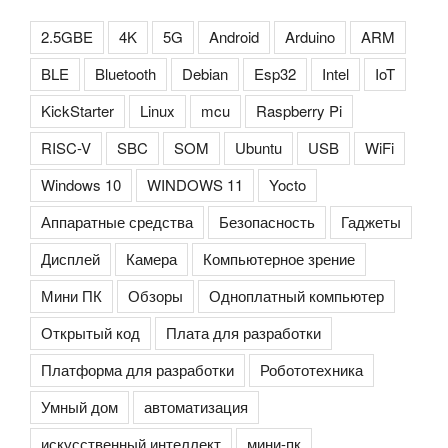
2.5GBE
4K
5G
Android
Arduino
ARM
BLE
Bluetooth
Debian
Esp32
Intel
IoT
KickStarter
Linux
mcu
Raspberry Pi
RISC-V
SBC
SOM
Ubuntu
USB
WiFi
Windows 10
WINDOWS 11
Yocto
Аппаратные средства
Безопасность
Гаджеты
Дисплей
Камера
Компьютерное зрение
Мини ПК
Обзоры
Одноплатный компьютер
Открытый код
Плата для разработки
Платформа для разработки
Робототехника
Умный дом
автоматизация
искусственный интеллект
мини-пк