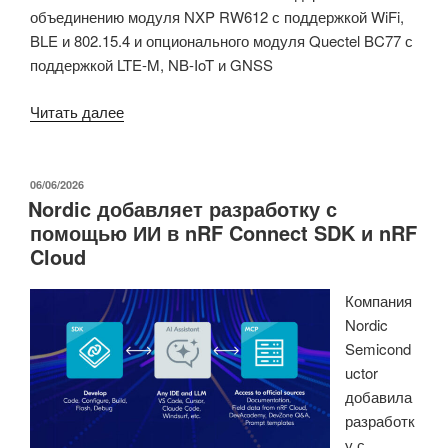
объединению модуля NXP RW612 с поддержкой WiFi,
BLE и 802.15.4 и опционального модуля Quectel BC77 с
поддержкой LTE-M, NB-IoT и GNSS
«Модуль
Читать далее
Simplia
CONNECT
RW612
ОПУБЛИКОВАНО
06/06/2026
Nordic добавляет разработку с
6-
помощью ИИ в nRF Connect SDK и nRF
в-1
Cloud
M.2
2230
Компания
предлагает
Nordic
поддержку
Semicond
WiFi
uctor
6,
добавила
Bluetooth
разработк
5.4,
у с
802.15.4,