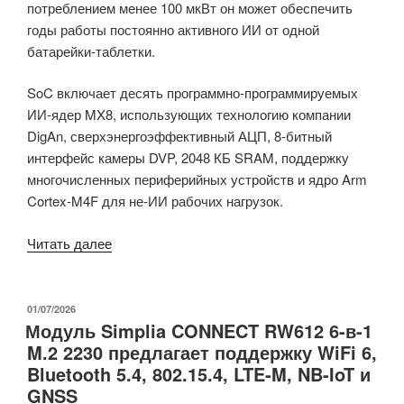
потреблением менее 100 мкВт он может обеспечить
годы работы постоянно активного ИИ от одной
батарейки-таблетки.
SoC включает десять программно-программируемых
ИИ-ядер MX8, использующих технологию компании
DigAn, сверхэнергоэффективный АЦП, 8-битный
интерфейс камеры DVP, 2048 КБ SRAM, поддержку
многочисленных периферийных устройств и ядро Arm
Cortex-M4F для не-ИИ рабочих нагрузок.
«Микроконтроллер
Читать далее
Ambient
Scientific
GPX10
ОПУБЛИКОВАНО
01/07/2026
Модуль Simplia CONNECT RW612 6-в-1
Pro
M.2 2230 предлагает поддержку WiFi 6,
обеспечивает
Bluetooth 5.4, 802.15.4, LTE-M, NB-IoT и
годы
GNSS
работы