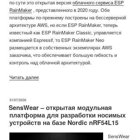
по сути это открытая версия
облачного сервиса ESP
RainMaker
, представленного в 2020 году. Обе
платформы по-прежнему построены на бессерверной
архитектуре AWS, но если ESP RainMaker, теперь
известный как ESP RainMaker Classic, управляется
компанией Espressif, то ESP RainMaker Neo
размещается в собственных экземплярах AWS
заказчика, что обеспечивает большую гибкость и
контроль над облачной архитектурой.
«Espressif
Читать далее
Systems
выпускает
ESP
ОПУБЛИКОВАНО
31/07/2026
SensWear – открытая модульная
RainMaker
платформа для разработки носимых
Neo
устройств на базе Nordic nRF54L15
—
открытую
SensWear
IoT-