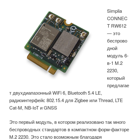
постоянно
Simplia
активного
CONNEC
ИИ
T RW612
от
— это
одной
беспрово
батарейки-
дной
таблетки»
модуль 6-
в-1 M.2
2230,
который
предлагае
т двухдиапазонный WiFi 6, Bluetooth 5.4 LE,
радиоинтерфейс 802.15.4 для Zigbee или Thread, LTE
Cat-M, NB-IoT и GNSS
Это первый модуль, в котором реализовано так много
беспроводных стандартов в компактном форм-факторе
M.2 2230. Это стало возможным благодаря