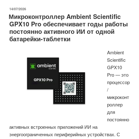
SDK
для
ОПУБЛИКОВАНО
14/07/2026
Микроконтроллер Ambient Scientific
умных
GPX10 Pro обеспечивает годы работы
дверных
постоянно активного ИИ от одной
замков
батарейки-таблетки
Aliro
на
Ambient
базе
Scientific
SoC
GPX10
ESP32-
Pro — это
C
процессор
или
/
ESP32-
микроконт
H»
роллер
для
постоянно
активных встроенных приложений ИИ на
энергоограниченных периферийных устройствах. С