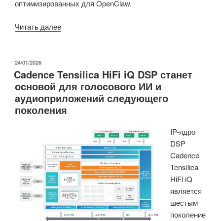
оптимизированных для OpenClaw.
«Семейство
Читать далее
процессоров
CIX
ClawCore
ОПУБЛИКОВАНО
24/01/2026
Cadence Tensilica HiFi iQ DSP станет
Armv9.2
основой для голосового ИИ и
ориентировано
аудиоприложений следующего
на
поколения
развертывание
OpenClaw»
IP-ядро
DSP
Cadence
Tensilica
HiFi iQ
является
шестым
поколение