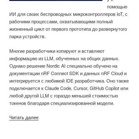
помощью
LTE-
ИИ для своих беспроводных микроконтроллеров IoT, с
M,
рабочими процессами, охватывающими полный
NB-
жизненный цикл от первого прототипа до развернутого
IoT
парка устройств.
и
GNSS»
Многие разработчики копируют и вставляют
информацию из LLM, обученных на общих данных.
Однако решение Nordic AI специально обучено на
документации nRF Connect SDK и данных nRF Cloud и
интегрируется с любимой IDE разработчика. Оно также
подключается к Claude Code, Cursor, GitHub Copilot или
любой другой LLM с гораздо меньшей стоимостью
токенов благодаря специализированной модели.
«Nordic
Читать далее
добавляет
разработку