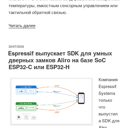
температуры, емкостным сенсорным управлением или
тактильной обратной связью.
«SensWear
Читать далее
–
открытая
модульная
ОПУБЛИКОВАНО
20/07/2026
Espressif выпускает SDK для умных
платформа
дверных замков Aliro на базе SoC
для
ESP32-C или ESP32-H
разработки
носимых
Компания
устройств
Espressif
на
Systems
базе
только
Nordic
что
nRF54L15»
выпустил
а SDK для
Aliro,