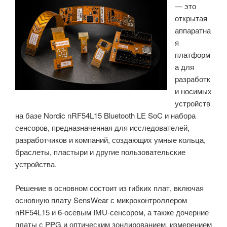
— это
платформу
открытая
«устройство-
аппаратна
облако-
я
телефон»»
платформ
а для
разработк
и носимых
устройств
на базе Nordic nRF54L15 Bluetooth LE SoC и набора
сенсоров, предназначенная для исследователей,
разработчиков и компаний, создающих умные кольца,
браслеты, пластыри и другие пользовательские
устройства.
Решение в основном состоит из гибких плат, включая
основную плату SensWear с микроконтроллером
nRF54L15 и 6-осевым IMU-сенсором, а также дочерние
платы с PPG и оптическим зондированием, измерением