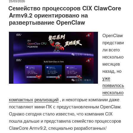
с
ОПУБЛИКОВАНО
25/03/2026
Семейство процессоров CIX ClawCore
помощью
Armv9.2 ориентировано на
ИИ
развертывание OpenClaw
в
nRF
OpenClaw
Connect
представи
SDK
ли всего
и
несколько
nRF
месяцев
Cloud»
назад, но
уже
появилось
несколько
компактных
реализаций
, и некоторые компании даже
поставляют мини-ПК с предустановленным OpenClaw.
Однако сегодня стало известно, что компания CIX
пошла дальше и представила семейство процессоров
ClawCore Armv9.2, специально разработанных/