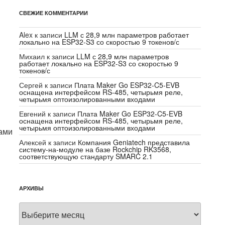
СВЕЖИЕ КОММЕНТАРИИ
Alex
к записи
LLM с 28,9 млн параметров работает
локально на ESP32-S3 со скоростью 9 токенов/с
Михаил
к записи
LLM с 28,9 млн параметров
работает локально на ESP32-S3 со скоростью 9
токенов/с
Сергей
к записи
Плата Maker Go ESP32-C5-EVB
оснащена интерфейсом RS-485, четырьмя реле,
четырьмя оптоизолированными входами
Евгений
к записи
Плата Maker Go ESP32-C5-EVB
оснащена интерфейсом RS-485, четырьмя реле,
четырьмя оптоизолированными входами
ами
Алексей
к записи
Компания Geniatech представила
систему-на-модуле на базе Rockchip RK3568,
соответствующую стандарту SMARC 2.1
АРХИВЫ
Архивы