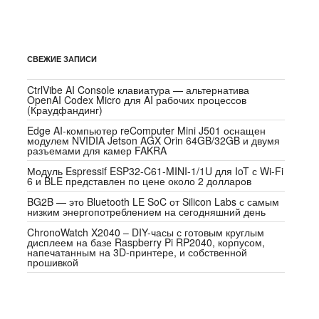
СВЕЖИЕ ЗАПИСИ
CtrlVibe AI Console клавиатура — альтернатива
OpenAI Codex Micro для AI рабочих процессов
(Краудфандинг)
Edge AI-компьютер reComputer Mini J501 оснащен
модулем NVIDIA Jetson AGX Orin 64GB/32GB и двумя
разъемами для камер FAKRA
Модуль Espressif ESP32-C61-MINI-1/1U для IoT с Wi-Fi
6 и BLE представлен по цене около 2 долларов
BG2B — это Bluetooth LE SoC от Silicon Labs с самым
низким энергопотреблением на сегодняшний день
ChronoWatch X2040 – DIY-часы с готовым круглым
дисплеем на базе Raspberry Pi RP2040, корпусом,
напечатанным на 3D-принтере, и собственной
прошивкой