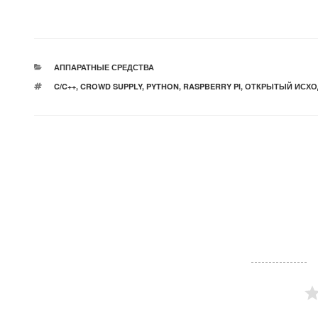
РУБРИКИ
АППАРАТНЫЕ СРЕДСТВА
МЕТКИ
C/C++
,
CROWD SUPPLY
,
PYTHON
,
RASPBERRY PI
,
ОТКРЫТЫЙ ИСХО