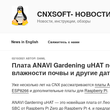
Перейти
к
CNXSOFT- НОВОСТ
содержимому
Новости, инструкции, обзоры
News in English
Свяжитесь с нами
ОПУБЛИКОВАНО
02/10/2021
АВТОР:
DANIL
Плата ANAVI Gardening uHAT 
влажности почвы и другие датч
Уже несколько лет на CNX рассматриваются
платы A
ESP8266
и дополнительные платы для
Raspberry Pi
.
ANAVI Gardening uHAT — это новейшая плата от Леон
SBC от Raspberry Pi Zero до Raspberry Pi 4, и пред