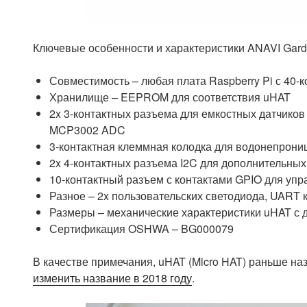
Ключевые особенности и характеристики ANAVI Gard
Совместимость – любая плата Raspberry Pi с 40
Хранилище – EEPROM для соответствия uHAT
2x 3-контактных разъема для емкостных датчиков
MCP3002 ADC
3-контактная клеммная колодка для водонепрони
2x 4-контактных разъема I2C для дополнительных
10-контактный разъем с контактами GPIO для у
Разное – 2x пользовательских светодиода, UART 
Размеры – механические характеристики uHAT 
Сертификация OSHWA – BG000079
В качестве примечания, uHAT (Micro HAT) раньше наз
изменить название в 2018 году
.