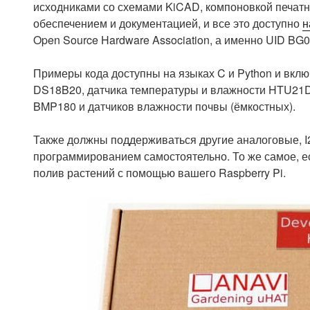
исходниками со схемами KiCAD, компоновкой печатн
обеспечением и документацией, и все это доступно
н
Open Source Hardware Association, а именно UID BG
Примеры кода доступны на языках C и Python и вкл
DS18B20, датчика температуры и влажности HTU21D,
BMP180 и датчиков влажности почвы (ёмкостных).
Также должны поддерживаться другие аналоговые, I
программированием самостоятельно. То же самое, е
полив растений с помощью вашего Raspberry Pi.