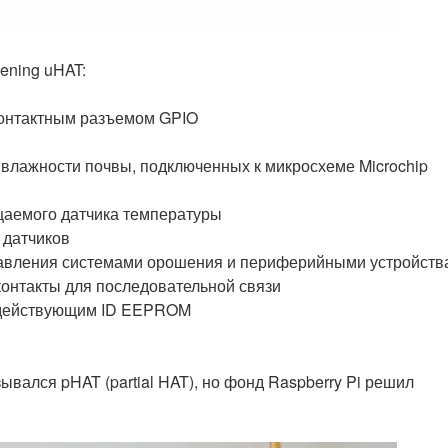
ening uHAT:
-контактным разъемом GPIO
 влажности почвы, подключенных к микросхеме Microchip
цаемого датчика температуры
 датчиков
правления системами орошения и периферийными устройств
контакты для последовательной связи
с действующим ID EEPROM
ывался pHAT (partial HAT), но фонд Raspberry Pi решил