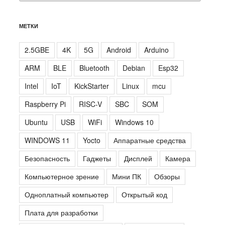
МЕТКИ
2.5GBE
4K
5G
Android
Arduino
ARM
BLE
Bluetooth
Debian
Esp32
Intel
IoT
KickStarter
Linux
mcu
Raspberry Pi
RISC-V
SBC
SOM
Ubuntu
USB
WiFi
Windows 10
WINDOWS 11
Yocto
Аппаратные средства
Безопасность
Гаджеты
Дисплей
Камера
Компьютерное зрение
Мини ПК
Обзоры
Одноплатный компьютер
Открытый код
Плата для разработки