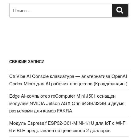
Искать:
Поиск
СВЕЖИЕ ЗАПИСИ
CtrlVibe AI Console клавиатура — альтернатива OpenAI
Codex Micro для AI рабочих процессов (Краудфандинг)
Edge AI-компьютер reComputer Mini J501 оснащен
модулем NVIDIA Jetson AGX Orin 64GB/32GB и двумя
разъемами для камер FAKRA
Модуль Espressif ESP32-C61-MINI-1/1U для IoT с Wi-Fi
6 и BLE представлен по цене около 2 долларов