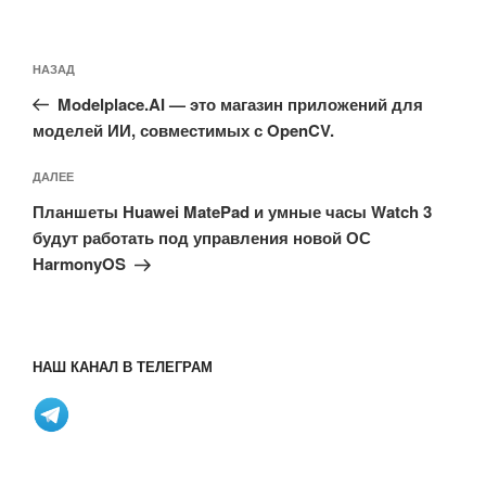
Навигация
Предыдущая
НАЗАД
по
запись:
записям
Modelplace.AI — это магазин приложений для
моделей ИИ, совместимых с OpenCV.
Следующая
ДАЛЕЕ
запись
Планшеты Huawei MatePad и умные часы Watch 3
будут работать под управления новой ОС
HarmonyOS
НАШ КАНАЛ В ТЕЛЕГРАМ