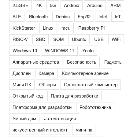
2.5GBE
4K
5G
Android
Arduino
ARM
BLE
Bluetooth
Debian
Esp32
Intel
IoT
KickStarter
Linux
mcu
Raspberry Pi
RISC-V
SBC
SOM
Ubuntu
USB
WiFi
Windows 10
WINDOWS 11
Yocto
Аппаратные средства
Безопасность
Гаджеты
Дисплей
Камера
Компьютерное зрение
Мини ПК
Обзоры
Одноплатный компьютер
Открытый код
Плата для разработки
Платформа для разработки
Робототехника
Умный дом
автоматизация
искусственный интеллект
мини-пк