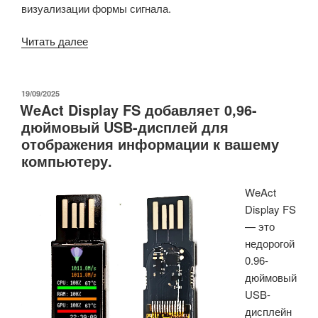
визуализации формы сигнала.
«$69
Читать далее
Sipeed
SLogic16U3
недорогой
ОПУБЛИКОВАНО
19/09/2025
WeAct Display FS добавляет 0,96-
логический
дюймовый USB-дисплей для
анализатор
отображения информации к вашему
поддерживает
компьютеру.
пропускную
способность
WeAct
3.2
Display FS
Гбит/
— это
с,
недорогой
150+
0.96-
протоколов»
дюймовый
USB-
дисплейн