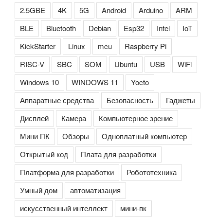
2.5GBE
4K
5G
Android
Arduino
ARM
BLE
Bluetooth
Debian
Esp32
Intel
IoT
KickStarter
Linux
mcu
Raspberry Pi
RISC-V
SBC
SOM
Ubuntu
USB
WiFi
Windows 10
WINDOWS 11
Yocto
Аппаратные средства
Безопасность
Гаджеты
Дисплей
Камера
Компьютерное зрение
Мини ПК
Обзоры
Одноплатный компьютер
Открытый код
Плата для разработки
Платформа для разработки
Робототехника
Умный дом
автоматизация
искусственный интеллект
мини-пк