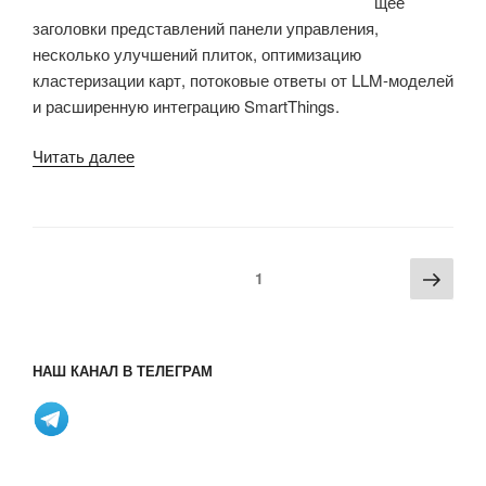
щее
заголовки представлений панели управления,
несколько улучшений плиток, оптимизацию
кластеризации карт, потоковые ответы от LLM-моделей
и расширенную интеграцию SmartThings.
«Выпущена
Читать далее
Home
Assistant
2025.3
с
Пагинация
Сле
Страница
1
заголовками
записей
стра
представлений
панели
управления,
НАШ КАНАЛ В ТЕЛЕГРАМ
улучшениями
плиток,
лучшей
интеграцией