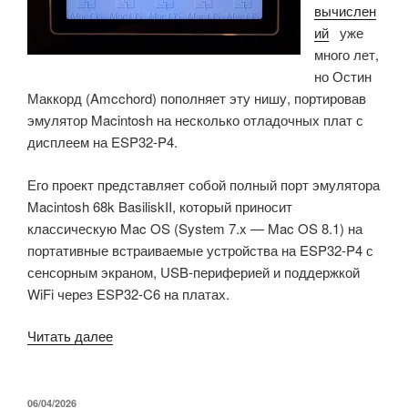
вычислен
40
ий
уже
TOPS
много лет,
и
но Остин
8
Маккорд (A
mcchord) пополняет эту нишу, портировав
ГБ
эмулятор Macintosh на несколько отладочных плат с
LPDDR4»
дисплеем на ESP32-P4.
Его проект представляет собой полный порт эмулятора
Macintosh 68k BasiliskII, который приносит
классическую Mac OS (System 7.x — Mac OS 8.1) на
портативные встраиваемые устройства на ESP32-P4 с
сенсорным экраном, USB-периферией и поддержкой
WiFi через ESP32-C6 на платах.
«Эмулятор
Читать далее
Macintosh
работает
на
ОПУБЛИКОВАНО
06/04/2026