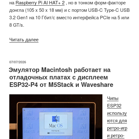
на
Raspberry Pi AI HAT+ 2
, но в тонком форм-факторе
донгла (105 x 50 x 18 мм) и с портом USB-C Type-C USB
3.2 Gen1 на 10 Гбит/с вместо интерфейса PCIe на 5 или
8 GT/s.
«USB
Читать далее
AI-
ускоритель
ASUS
ОПУБЛИКОВАНО
07/07/2026
Эмулятор Macintosh работает на
UGen300
отладочных платах с дисплеем
за
ESP32-P4 от M5Stack и Waveshare
299,99
долларов
Чипы
объединяет
ESP32
чип
использу
Hailo-
ются для
10H
ретро-игр
с
и ретро-
производительностью