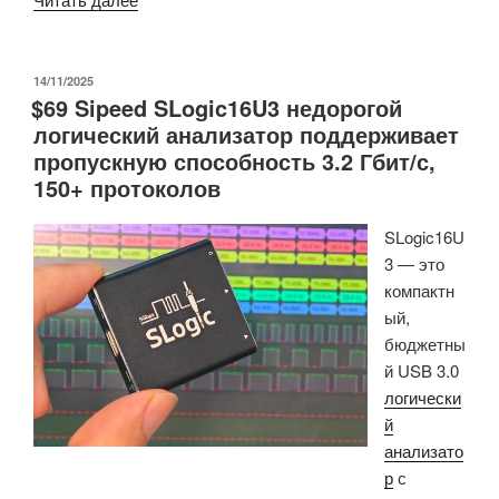
для
хакинга
HackyPi
ОПУБЛИКОВАНО
14/11/2025
$69 Sipeed SLogic16U3 недорогой
2.0
логический анализатор поддерживает
оснащён
пропускную способность 3.2 Гбит/с,
ESP32-
150+ протоколов
S3
для
SLogic16U
подключения
3 — это
по
компактн
Wi-
ый,
Fi
бюджетны
и
й USB 3.0
Bluetooth
логически
(Краудфандинг)»
й
анализато
р
с