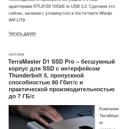
адаптерами RTL8159 10GbE to USB 3.2. Сделаем это
сейчас, начиная с упомянутого в посте/твите Wisdpi
WP-UT9.
«Адаптеры
Читать далее
Realtek
RTL8159
10GbE
ОПУБЛИКОВАНО
24/01/2026
TerraMaster D1 SSD Pro – бесшумный
to
корпус для SSD с интерфейсом
USB
Thunderbolt 5, пропускной
3.2
способностью 80 Гбит/с и
продаются
практической производительностью
по
до 7 ГБ/с
цене
от
Компания
$55
TerraMast
и
er
выше»