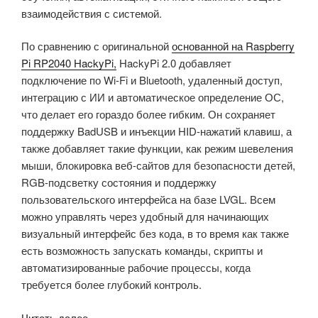
взаимодействия с системой.
ГБ/
с»
По сравнению с оригинальной
основанной на Raspberry
Pi RP2040
HackyPi,
HackyPi 2.0 добавляет
подключение по Wi-Fi и Bluetooth, удаленный доступ,
интеграцию с ИИ и автоматическое определение ОС,
что делает его гораздо более гибким. Он сохраняет
поддержку BadUSB и инъекции HID-нажатий клавиш, а
также добавляет такие функции, как режим шевеления
мыши, блокировка веб-сайтов для безопасности детей,
RGB-подсветку состояния и поддержку
пользовательского интерфейса на базе LVGL. Всем
можно управлять через удобный для начинающих
визуальный интерфейс без кода, в то время как также
есть возможность запускать команды, скрипты и
автоматизированные рабочие процессы, когда
требуется более глубокий контроль.
«Инструмент
Читать далее