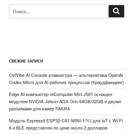
SmartThings»
Искать:
Поиск
СВЕЖИЕ ЗАПИСИ
CtrlVibe AI Console клавиатура — альтернатива OpenAI
Codex Micro для AI рабочих процессов (Краудфандинг)
Edge AI-компьютер reComputer Mini J501 оснащен
модулем NVIDIA Jetson AGX Orin 64GB/32GB и двумя
разъемами для камер FAKRA
Модуль Espressif ESP32-C61-MINI-1/1U для IoT с Wi-Fi
6 и BLE представлен по цене около 2 долларов