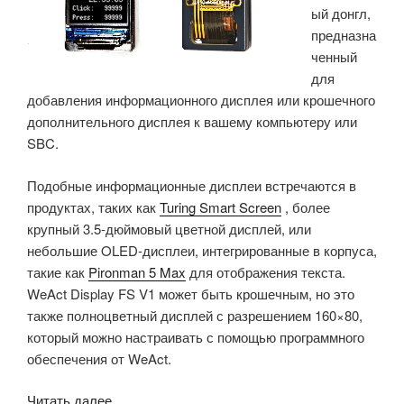
ый донгл,
предназна
ченный
для
добавления информационного дисплея или крошечного
дополнительного дисплея к вашему компьютеру или
SBC.
Подобные информационные дисплеи встречаются в
продуктах, таких как
Turing Smart Screen
, более
крупный 3.5-дюймовый цветной дисплей, или
небольшие OLED-дисплеи, интегрированные в корпуса,
такие как
Pironman 5 Max
для отображения текста.
WeAct Display FS V1 может быть крошечным, но это
также полноцветный дисплей с разрешением 160×80,
который можно настраивать с помощью программного
обеспечения от WeAct.
«WeAct
Читать далее