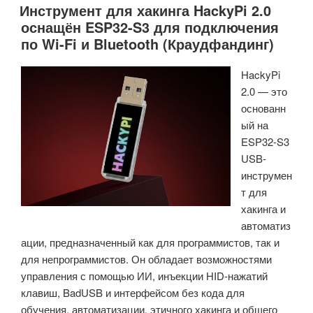
Инструмент для хакинга HackyPi 2.0
–
оснащён ESP32-S3 для подключения
бесшумный
по Wi-Fi и Bluetooth (Краудфандинг)
корпус
для
HackyPi
SSD
2.0 — это
с
основанн
интерфейсом
ый на
Thunderbolt
ESP32-S3
5,
USB-
пропускной
инструмен
способностью
т для
80
хакинга и
Гбит/
автоматиз
с
ации, предназначенный как для программистов, так и
и
для непрограммистов. Он обладает возможностями
практической
управления с помощью ИИ, инъекции HID-нажатий
производительностью
клавиш, BadUSB и интерфейсом без кода для
до
обучения, автоматизации, этичного хакинга и общего
7