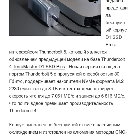
недавно
представи
ла
бесшумн
ый корпус
D1 SSD
Pro с
интерфейсом Thunderbolt 5, который является
обновлением предыдущей модели на базе Thunderbolt
4
TerraMaster D1 SSD Plus
. Новая версия оснащена
портом Thunderbolt 5 с пропускной способностью 80
Гбит/с, поддерживает накопители NVMe формата M.2
2280 емкостью до 8 ТБ и в тестах демонстрирует
скорость чтения до 7 061 МБ/с и записи до 6 816 МБ/с,
что почти вдвое превышает производительность
Thunderbolt 4.
Корпус выполнен по бесшумной схеме с пассивным
охлаждением и изготовлен из алюминия методом CNC-