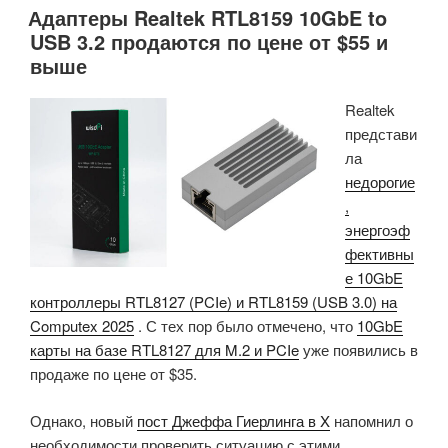
Адаптеры Realtek RTL8159 10GbE to
отладочных
USB 3.2 продаются по цене от $55 и
платах
выше
с
дисплеем
Realtek
ESP32-
представи
P4
ла
от
недорогие
M5Stack
,
и
энергоэф
Waveshare»
фективны
е 10GbE
контроллеры RTL8127 (PCIe) и RTL8159 (USB 3.0) на
Computex 2025
. С тех пор было отмечено, что
10GbE
карты на базе RTL8127 для M.2 и PCIe
уже появились в
продаже по цене от $35.
Однако, новый
пост Джеффа Гиерлинга в X
напомнил о
необходимости проверить ситуацию с этими