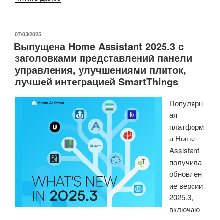
Display
FS
добавляет
ОПУБЛИКОВАНО
07/03/2025
Выпущена Home Assistant 2025.3 с
0,96-
заголовками представлений панели
дюймовый
управления, улучшениями плиток,
USB-
лучшей интеграцией SmartThings
дисплей
для
Популярн
отображения
ая
информации
платформ
к
а Home
вашему
Assistant
компьютеру.»
получила
обновлен
ие версии
2025.3,
включаю