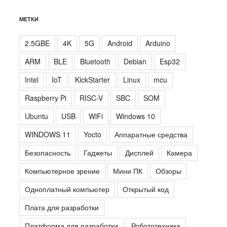
МЕТКИ
2.5GBE
4K
5G
Android
Arduino
ARM
BLE
Bluetooth
Debian
Esp32
Intel
IoT
KickStarter
Linux
mcu
Raspberry Pi
RISC-V
SBC
SOM
Ubuntu
USB
WiFi
Windows 10
WINDOWS 11
Yocto
Аппаратные средства
Безопасность
Гаджеты
Дисплей
Камера
Компьютерное зрение
Мини ПК
Обзоры
Одноплатный компьютер
Открытый код
Плата для разработки
Платформа для разработки
Робототехника