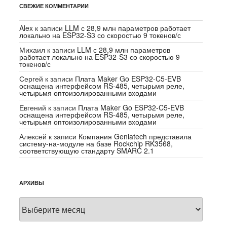
СВЕЖИЕ КОММЕНТАРИИ
Alex
к записи
LLM с 28,9 млн параметров работает
локально на ESP32-S3 со скоростью 9 токенов/с
Михаил
к записи
LLM с 28,9 млн параметров
работает локально на ESP32-S3 со скоростью 9
токенов/с
Сергей
к записи
Плата Maker Go ESP32-C5-EVB
оснащена интерфейсом RS-485, четырьмя реле,
четырьмя оптоизолированными входами
Евгений
к записи
Плата Maker Go ESP32-C5-EVB
оснащена интерфейсом RS-485, четырьмя реле,
четырьмя оптоизолированными входами
Алексей
к записи
Компания Geniatech представила
систему-на-модуле на базе Rockchip RK3568,
соответствующую стандарту SMARC 2.1
АРХИВЫ
Архивы