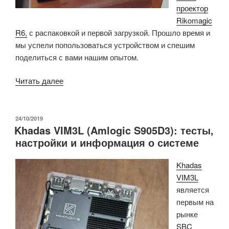
проектор
Rikomagic
R6,
с распаковкой и первой загрузкой. Прошло время и
мы успели попользоваться устройством и спешим
поделиться с вами нашим опытом.
«Обзор
Читать далее
проектора
Rikomagic
R6
ОПУБЛИКОВАНО
24/10/2019
Khadas VIM3L (Amlogic S905D3): тесты,
Mini
настройки и информация о системе
—
Часть
Khadas
2:
VIM3L
Android
является
7.1»
первым на
рынке
SBC