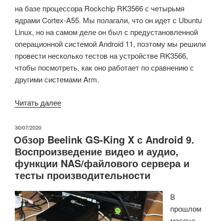
на базе процессора Rockchip RK3566 с четырьмя
ядрами Cortex-A55. Мы полагали, что он идет с Ubuntu
Linux, но на самом деле он был с предустановленной
операционной системой Android 11, поэтому мы решили
провести несколько тестов на устройстве RK3566,
чтобы посмотреть, как оно работает по сравнению с
другими системами Arm.
«Тесты
Читать далее
Rockchip
RK3566
ОПУБЛИКОВАНО
30/07/2020
Обзор Beelink GS-King X с Android 9.
в
Воспроизведение видео и аудио,
Android
функции NAS/файлового сервера и
11
тесты производительности
(Zidoo
M6)»
В
прошлом
месяце