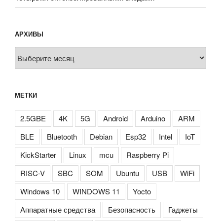
АРХИВЫ
Архивы
МЕТКИ
2.5GBE
4K
5G
Android
Arduino
ARM
BLE
Bluetooth
Debian
Esp32
Intel
IoT
KickStarter
Linux
mcu
Raspberry Pi
RISC-V
SBC
SOM
Ubuntu
USB
WiFi
Windows 10
WINDOWS 11
Yocto
Аппаратные средства
Безопасность
Гаджеты