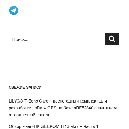
множеством
доп
опций»
Искать:
Поиск
СВЕЖИЕ ЗАПИСИ
LILYGO T-Echo Card – всепогодный комплект для
разработки LoRa + GPS на базе nRF52840 с питанием
от солнечной панели
Обзор мини-ПК GEEKOM IT13 Max – Часть 1: