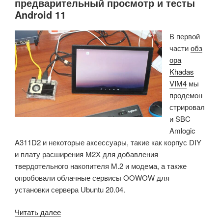
предварительный просмотр и тесты
Android 11
В первой
части
обз
ора
Khadas
VIM4
мы
продемон
стрировал
и SBC
Amlogic
A311D2 и некоторые аксессуары, такие как корпус DIY
и плату расширения M2X для добавления
твердотельного накопителя M.2 и модема, а также
опробовали облачные сервисы OOWOW для
установки сервера Ubuntu 20.04.
«Обзор
Читать далее