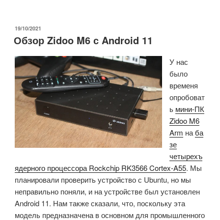
Khadas
VIM4.
Часть
ОПУБЛИКОВАНО
19/10/2021
Обзор Zidoo M6 с Android 11
2:
предварительный
У нас
просмотр
было
и
временя
тесты
опробоват
Android
ь
мини-ПК
11»
Zidoo M6
Arm
на
ба
зе
четырехъ
ядерного процессора Rockchip RK3566 Cortex-A55
. Мы
планировали проверить устройство с Ubuntu, но мы
неправильно поняли, и на устройстве был установлен
Android 11. Нам также сказали, что, поскольку эта
модель предназначена в основном для промышленного