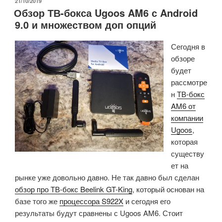
ОПУБЛИКОВАНО
21/10/2019
Обзор ТВ-бокса Ugoos AM6 с Android
тесты,
9.0 и множеством доп опций
настройки
и
Сегодня в
информация
обзоре
о
будет
системе»
рассмотре
н
ТВ-бокс
AM6 от
компании
Ugoos
,
которая
существу
ет на
рынке уже довольно давно. Не так давно был сделан
обзор про ТВ-бокс Beelink GT-King
, который основан на
базе того же
процессора S922X
и сегодня его
результаты будут сравнены с Ugoos AM6. Стоит