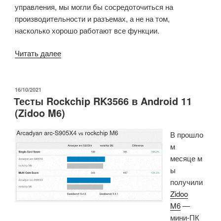
управления, мы могли бы сосредоточиться на
производительности и разъемах, а не на том,
насколько хорошо работают все функции.
«Обзор
Читать далее
Zidoo
M6
с
ОПУБЛИКОВАНО
16/10/2021
Тесты Rockchip RK3566 в Android 11
Android
(Zidoo M6)
11»
В прошло
м
месяце м
ы
получили
Zidoo
M6
—
мини-ПК