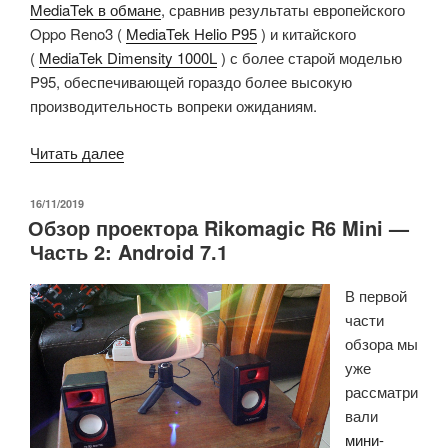
MediaTek в обмане
, сравнив результаты европейского
Oppo Reno3 (
MediaTek Helio P95
) и китайского
(
MediaTek Dimensity 1000L
) с более старой моделью
P95, обеспечивающей гораздо более высокую
производительность вопреки ожиданиям.
«MediaTek
Читать далее
пойман
на
ОПУБЛИКОВАНО
16/11/2019
Обзор проектора Rikomagic R6 Mini —
мошенничестве,
Часть 2: Android 7.1
но
говорит,
В первой
что
части
тесты
обзора мы
просто
уже
определяют
рассматри
пиковую
вали
производительность»
мини-