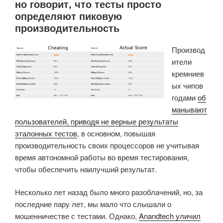
но говорит, что тесты просто
X
определяют пиковую
с
производительность
Android
9.
Производ
Воспроизведение
ители
видео
кремниев
и
ых чипов
аудио,
годами
об
функции
манывают
NAS/
пользователей, приводя не верные результаты
файлового
эталонных тестов
, в основном, повышая
сервера
производительность своих процессоров не учитывая
и
время автономной работы во время тестирования,
тесты
чтобы обеспечить наилучший результат.
производительности»
Несколько лет назад было много разоблачений, но, за
последние пару лет, мы мало что слышали о
мошенничестве с тестами. Однако,
Anandtech уличил