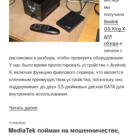
мы
получили
Beelink
GS-King X
для
обзора
и
начали с
распаковки и разбора, чтобы проверить оборудование.
У нас было время протестировать устройство с Android
9, включая функцию файлового сервера, что является
ключевым преимуществом устройства, поскольку оно
поддерживает до двух 3,5-дюймовых дисков SATA для
внутреннего использования.
«Обзор
Читать далее
Beelink
GS-
ОПУБЛИКОВАНО
11/04/2020
MediaTek пойман на мошенничестве,
King