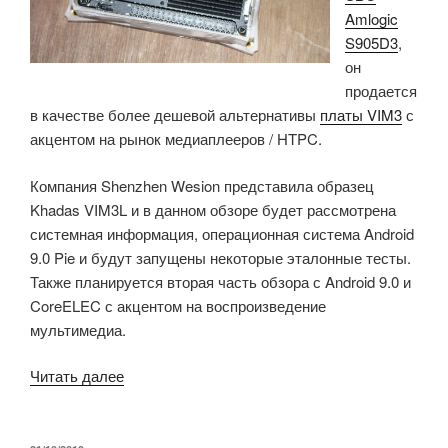
Amlogic
S905D3
,
он
продается
в качестве более дешевой альтернативы
платы VIM3
с
акцентом на рынок медиаплееров / HTPC.
Компания Shenzhen Wesion представила образец
Khadas VIM3L и в данном обзоре будет рассмотрена
системная информация, операционная система Android
9.0 Pie и будут запущены некоторые эталонные тесты.
Также планируется вторая часть обзора с Android 9.0 и
CoreELEC с акцентом на воспроизведение
мультимедиа.
«Khadas
Читать далее
VIM3L
(Amlogic
S905D3):