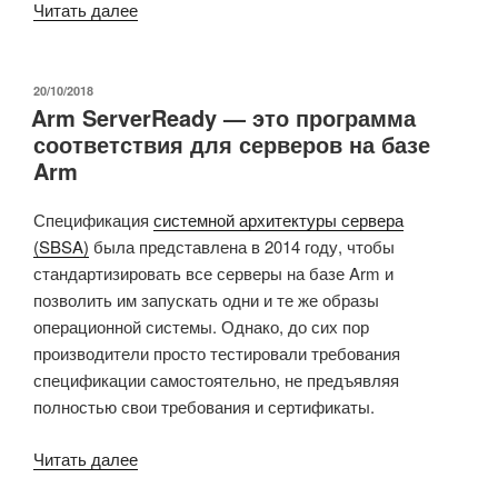
«Миниатюрный
Читать далее
SBC
начального
уровня
ОПУБЛИКОВАНО
20/10/2018
Arm ServerReady — это программа
Gateworks
соответствия для серверов на базе
Newport
Arm
GW6100
поставляется
Спецификация
системной архитектуры сервера
с
(SBSA)
была представлена ​​в 2014 году, чтобы
одним
стандартизировать все серверы на базе Arm и
GbE
позволить им запускать одни и те же образы
портом
операционной системы. Однако, до сих пор
и
производители просто тестировали требования
одним
спецификации самостоятельно, не предъявляя
разъемом
полностью свои требования и сертификаты.
mPCIe»
«Arm
Читать далее
ServerReady