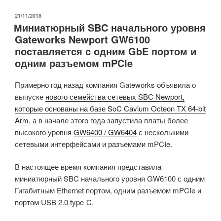
Marvell
OCTEON
ОПУБЛИКОВАНО
21/11/2018
Миниатюрный SBC начального уровня
TX2
Gateworks Newport GW6100
CN9130,
поставляется с одним GbE портом и
CN9131
одним разъемом mPCIe
и
CN9132
Примерно год назад компания Gateworks объявила о
предназначены
выпуске
нового семейства сетевых SBC Newport,
для
которые основаны на базе SoC Cavium Octeon TX 64-bit
базовых
Arm
, а в начале этого года запустила платы более
станций
высокого уровня
GW6400 / GW6404
с несколькими
5G,
сетевыми интерфейсами и разъемами mPCIe.
пограничной
сети,
В настоящее время компания представила
приложений
миниатюрный SBC начального уровня GW6100 с одним
хранения
Гигабитным Ethernet портом, одним разъемом mPCIe и
данных»
портом USB 2.0 type-C.