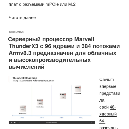
плат с разъемами mPCIe или M.2.
«Использование
Читать далее
карты
Google
ОПУБЛИКОВАНО
18/03/2020
Серверный процессор Marvell
Coral
ThunderX3 с 96 ядрами и 384 потоками
mPCIe
Armv8.3 предназначен для облачных
в
и высокопроизводительных
компактном
вычислений
Marvell
Octeon
Cavium
TX
впервые
Linux
представи
SBC»
ла
свой
48-
ядерный
64-
разрядны