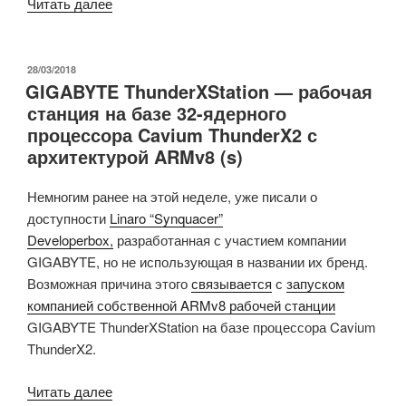
«Newport
Читать далее
GW6400
/
GW6404
ОПУБЛИКОВАНО
28/03/2018
GIGABYTE ThunderXStation — рабочая
Arm
станция на базе 32-ядерного
SBC
процессора Cavium ThunderX2 с
с
архитектурой ARMv8 (s)
5-
ю
Немногим ранее на этой неделе, уже писали о
портами
доступности
Linaro “Synquacer”
Gigabit
Developerbox,
разработанная с участием компании
Ethernet,
GIGABYTE, но не использующая в названии их бренд.
2-
Возможная причина этого
связывается
с
запуском
мя
компанией собственной ARMv8 рабочей станции
SFP-
GIGABYTE ThunderXStation на базе процессора Cavium
портами
ThunderX2.
для
оптоволоконных
«GIGABYTE
Читать далее
соединений