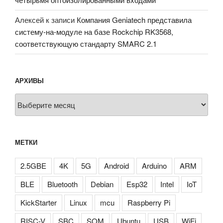
Алексей
к записи
Компания Geniatech представила
систему-на-модуле на базе Rockchip RK3568,
соответствующую стандарту SMARC 2.1
АРХИВЫ
Архивы
МЕТКИ
2.5GBE
4K
5G
Android
Arduino
ARM
BLE
Bluetooth
Debian
Esp32
Intel
IoT
KickStarter
Linux
mcu
Raspberry Pi
RISC-V
SBC
SOM
Ubuntu
USB
WiFi