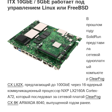
ITX 10GbE / 5GbE работает под
управлением Linux или FreeBSD
В
прошлом
году
SolidRun
представи
ла
сетевой
одноплатн
ый
компьюте
р
ClearFog
CX LX2X
, предлагающий до 100GbE через 16-ядерный
коммуникационный процессор NXP LX2160A Cortex-
A72, который последовал за сетевой платой
ClearFog
CX 8K
ARMADA 8040, выпущенной годом ранее.