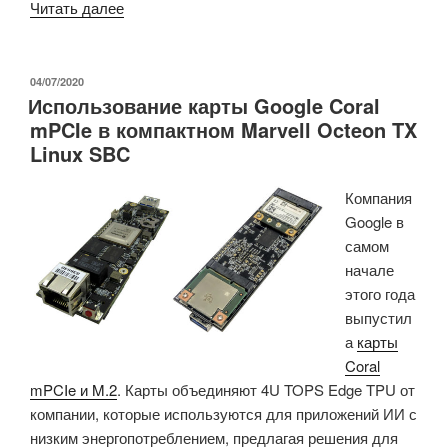
«Сетевой
Читать далее
SBC
ClearFog
CX
ОПУБЛИКОВАНО
04/07/2020
Использование карты Google Coral
CN9K
mPCIe в компактном Marvell Octeon TX
Mini-
Linux SBC
ITX
10GbE
Компания
/
Google в
5GbE
самом
работает
начале
под
этого года
управлением
выпустил
Linux
а
карты
или
Coral
FreeBSD»
mPCIe и M.2
. Карты объединяют 4U TOPS Edge TPU от
компании, которые используются для приложений ИИ с
низким энергопотреблением, предлагая решения для