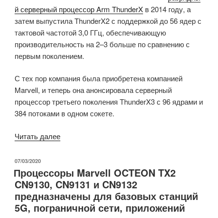
й серверный процессор Arm ThunderX
в 2014 году, а
затем выпустила ThunderX2 с поддержкой до 56 ядер с
тактовой частотой 3,0 ГГц, обеспечивающую
производительность на 2–3 больше по сравнению с
первым поколением.
С тех пор компания была приобретена компанией
Marvell, и теперь она анонсировала серверный
процессор третьего поколения ThunderX3 с 96 ядрами и
384 потоками в одном сокете.
«Серверный
Читать далее
процессор
Marvell
ОПУБЛИКОВАНО
07/03/2020
Процессоры Marvell OCTEON TX2
ThunderX3
CN9130, CN9131 и CN9132
с
предназначены для базовых станций
96
5G, пограничной сети, приложений
ядрами
и