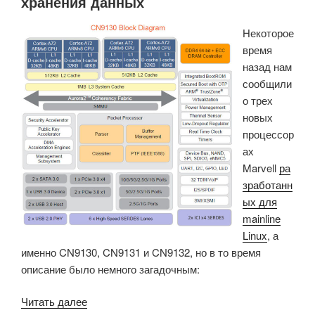
хранения данных
384
Некоторое
потоками
время
Armv8.3
назад нам
предназначен
сообщили
для
о трех
облачных
новых
и
процессор
высокопроизводительных
ах
вычислений»
Marvell
ра
зработанн
ых для
mainline
Linux
, а
именно CN9130, CN9131 и CN9132, но в то время
описание было немного загадочным:
«Процессоры
Читать далее