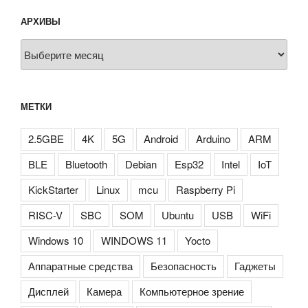
АРХИВЫ
Архивы
МЕТКИ
2.5GBE
4K
5G
Android
Arduino
ARM
BLE
Bluetooth
Debian
Esp32
Intel
IoT
KickStarter
Linux
mcu
Raspberry Pi
RISC-V
SBC
SOM
Ubuntu
USB
WiFi
Windows 10
WINDOWS 11
Yocto
Аппаратные средства
Безопасность
Гаджеты
Дисплей
Камера
Компьютерное зрение