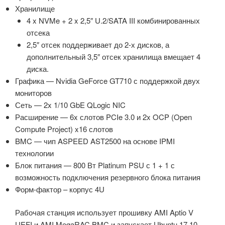
Хранилище
4 x NVMe + 2 x 2,5″ U.2/SATA III комбинированных
отсека
2,5″ отсек поддерживает до 2-х дисков, а
дополнительный 3,5″ отсек хранилища вмещает 4
диска.
Графика — Nvidia GeForce GT710 с поддержкой двух
мониторов
Сеть — 2x 1/10 GbE QLogic NIC
Расширение — 6x слотов PCIe 3.0 и 2x OCP (Open
Compute Project) x16 слотов
BMC — чип ASPEED AST2500 на основе IPMI
технологии
Блок питания — 800 Вт Platinum PSU с 1 + 1 с
возможность подключения резервного блока питания
Форм-фактор – корпус 4U
Рабочая станция использует прошивку AMI Aptio V
UEFI и AMI MegaRAC BMC и запускает Ubuntu 17.10,