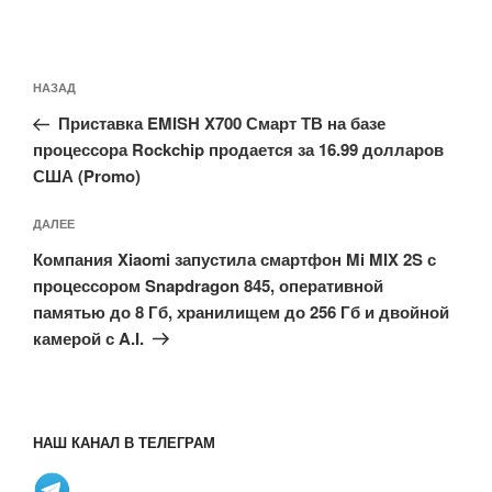
Навигация
Предыдущая
НАЗАД
по
запись:
записям
Приставка EMISH X700 Смарт ТВ на базе
процессора Rockchip продается за 16.99 долларов
США (Promo)
Следующая
ДАЛЕЕ
запись
Компания Xiaomi запустила смартфон Mi MIX 2S с
процессором Snapdragon 845, оперативной
памятью до 8 Гб, хранилищем до 256 Гб и двойной
камерой с A.I.
НАШ КАНАЛ В ТЕЛЕГРАМ