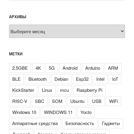
АРХИВЫ
Архивы
МЕТКИ
2.5GBE
4K
5G
Android
Arduino
ARM
BLE
Bluetooth
Debian
Esp32
Intel
IoT
KickStarter
Linux
mcu
Raspberry Pi
RISC-V
SBC
SOM
Ubuntu
USB
WiFi
Windows 10
WINDOWS 11
Yocto
Аппаратные средства
Безопасность
Гаджеты