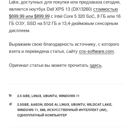
Lake, доступных для покупки или предзаказа сегодня,
является ноутбук Dell XPS 13 (DX13260)
стоимостью
$699.99 или $899.99
с Intel Core 5 320 SoC, 8 ГБ или 16
ГБ ОЗУ, SSD на 512 ГБ и 13,4-дюймовым сенсорным
дисплеем.
Выражаем свою благодарность источнику, с которого
взята и переведена статья, сайту
cnx-software.com
.
Оригинал статьи вы можете прочитать
здесь
.
РУБРИКИ
2.5 GBE
,
LINUX
,
UBUNTU
,
WINDOWS 11
МЕТКИ
2.5GBE
,
AAEON
,
EDGE AI
,
LINUX
,
UBUNTU
,
WILDCAT LAKE
,
WINDOWS 11
,
X86
,
ИСКУССТВЕННЫЙ ИНТЕЛЛЕКТ (ИИ)
,
ОДНОПЛАТНЫЙ КОМПЬЮТЕР