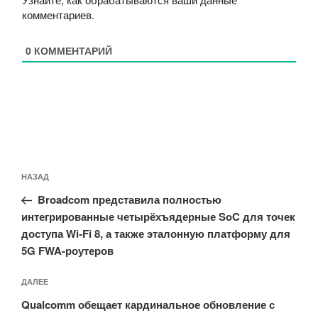
комментариев
.
0
КОММЕНТАРИЙ
Навигация
Предыдущая
НАЗАД
по
запись:
записям
Broadcom представила полностью
интегрированные четырёхъядерные SoC для точек
доступа Wi‑Fi 8, а также эталонную платформу для
5G FWA-роутеров
Следующая
ДАЛЕЕ
запись
Qualcomm обещает кардинальное обновление с