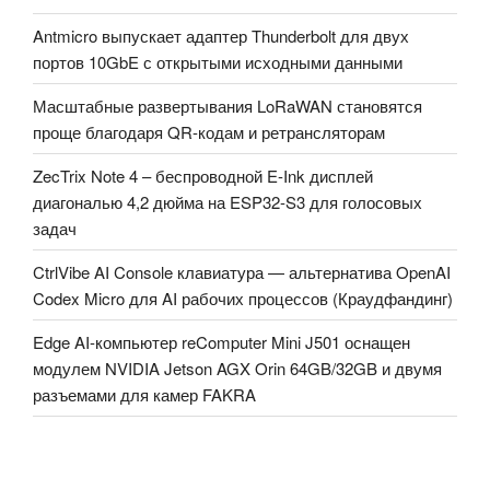
Antmicro выпускает адаптер Thunderbolt для двух
портов 10GbE с открытыми исходными данными
Масштабные развертывания LoRaWAN становятся
проще благодаря QR-кодам и ретрансляторам
ZecTrix Note 4 – беспроводной E-Ink дисплей
диагональю 4,2 дюйма на ESP32-S3 для голосовых
задач
CtrlVibe AI Console клавиатура — альтернатива OpenAI
Codex Micro для AI рабочих процессов (Краудфандинг)
Edge AI-компьютер reComputer Mini J501 оснащен
модулем NVIDIA Jetson AGX Orin 64GB/32GB и двумя
разъемами для камер FAKRA