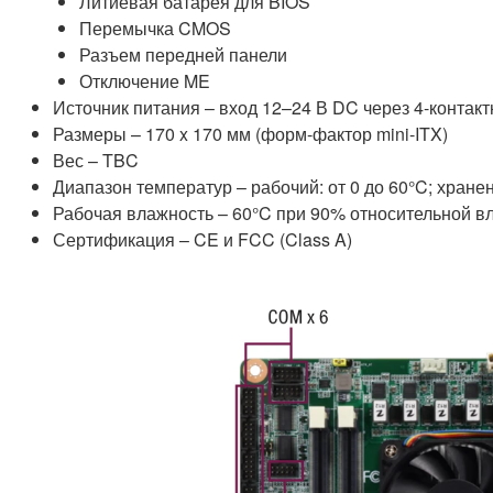
Литиевая батарея для BIOS
Перемычка CMOS
Разъем передней панели
Отключение ME
Источник питания – вход 12–24 В DC через 4-контак
Размеры – 170 x 170 мм (форм-фактор mini-ITX)
Вес – TBC
Диапазон температур – рабочий: от 0 до 60°C; хранен
Рабочая влажность – 60°C при 90% относительной в
Сертификация – CE и FCC (Class A)