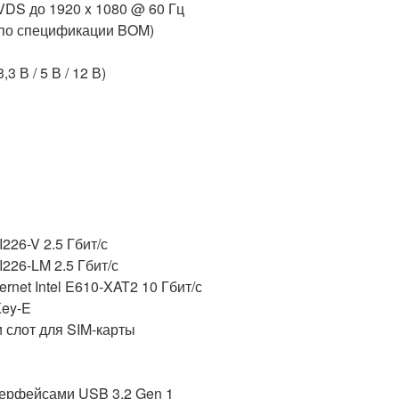
VDS до 1920 x 1080 @ 60 Гц
 (по спецификации BOM)
 В / 5 В / 12 В)
I226-V 2.5 Гбит/с
I226-LM 2.5 Гбит/с
net Intel E610-XAT2 10 Гбит/с
Key-E
 слот для SIM-карты
терфейсами USB 3.2 Gen 1