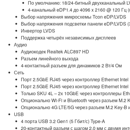
По умолчанию: 18/24-битный двухканальный L
4-канальный eDP1.4 до 4096 x 2160 @ 120 Гц
Выбор напряжения микросхемы Tcon eDP/LVDS
Выбор напряжения подсветки панели eDP/LVDS (3,3
Инвертор LVDS
Поддержка четырёх независимых дисплеев
Аудио
Аудиокодек Realtek ALC897 HD
Разъем линейного выхода
4-контактный разъем для динамиков 2 Вт/4 Ом
Сеть
Порт 2.5GbE RJ45 через контроллер Ethernet Intel 
Порт 2.5GbE RJ45 через контроллер Ethernet Intel 
Только SKU 4L – 2x 10GbE через контроллеры Ether
Опционально Wi-Fi и Bluetooth через разъем M.2 
Опционально 4G LTE/5G через разъем M.2 Key-B и
USB
4 порта USB 3.2 Gen1 (5 Гбит/с) Type-A
20-контактный разъем с шагом 2,0 мм с двумя ин