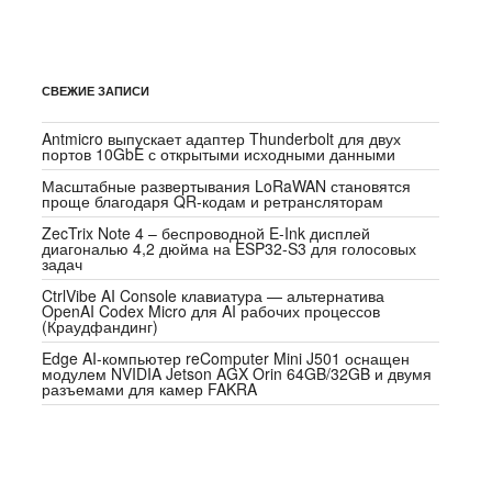
СВЕЖИЕ ЗАПИСИ
Antmicro выпускает адаптер Thunderbolt для двух
портов 10GbE с открытыми исходными данными
Масштабные развертывания LoRaWAN становятся
проще благодаря QR-кодам и ретрансляторам
ZecTrix Note 4 – беспроводной E-Ink дисплей
диагональю 4,2 дюйма на ESP32-S3 для голосовых
задач
CtrlVibe AI Console клавиатура — альтернатива
OpenAI Codex Micro для AI рабочих процессов
(Краудфандинг)
Edge AI-компьютер reComputer Mini J501 оснащен
модулем NVIDIA Jetson AGX Orin 64GB/32GB и двумя
разъемами для камер FAKRA