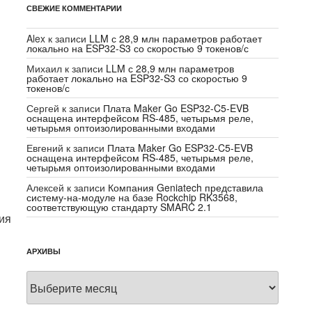
СВЕЖИЕ КОММЕНТАРИИ
Alex
к записи
LLM с 28,9 млн параметров работает
локально на ESP32-S3 со скоростью 9 токенов/с
Михаил
к записи
LLM с 28,9 млн параметров
работает локально на ESP32-S3 со скоростью 9
токенов/с
Сергей
к записи
Плата Maker Go ESP32-C5-EVB
оснащена интерфейсом RS-485, четырьмя реле,
четырьмя оптоизолированными входами
Евгений
к записи
Плата Maker Go ESP32-C5-EVB
оснащена интерфейсом RS-485, четырьмя реле,
четырьмя оптоизолированными входами
Алексей
к записи
Компания Geniatech представила
систему-на-модуле на базе Rockchip RK3568,
соответствующую стандарту SMARC 2.1
ия
АРХИВЫ
Архивы