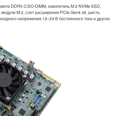
памяти DDR5 C/SO-DIMM, накопитель M.2 NVMe SSD,
ез модули M.2, слот расширения PCIe Gen4 x8, шесть
ходного напряжения 12–24 В постоянного тока и другое.