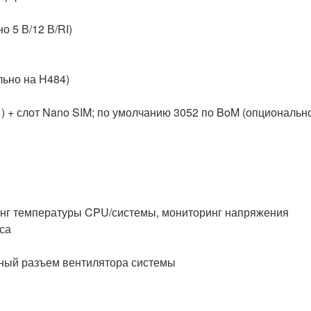
 5 В/12 В/RI)
льно на H484)
1) + слот Nano SIM; по умолчанию 3052 по BoM (опциональн
инг температуры CPU/системы, мониторинг напряжения
са
тный разъем вентилятора системы