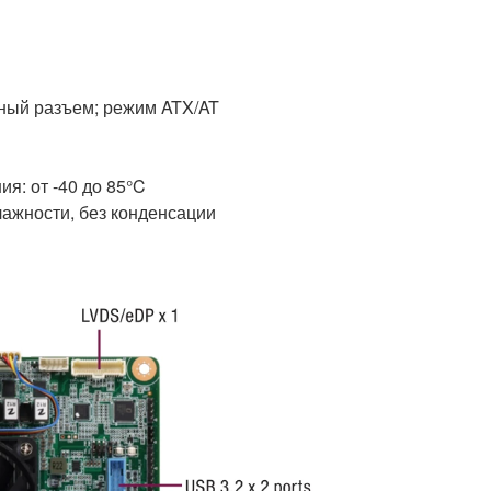
тный разъем; режим ATX/AT
ия: от -40 до 85°C
лажности, без конденсации