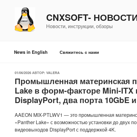
Перейти
к
CNXSOFT- НОВОСТ
содержимому
Новости, инструкции, обзоры
News in English
Свяжитесь с нами
ОПУБЛИКОВАНО
01/06/2026
АВТОР:
VALERA
Промышленная материнская п
Lake в форм-факторе Mini-ITX
DisplayPort, два порта 10GbE и
AAEON MIX-PTLWV1 — это промышленная материнская п
«Panther Lake» с возможностью установки до двух п
видеовыходов DisplayPort с поддержкой 4K.