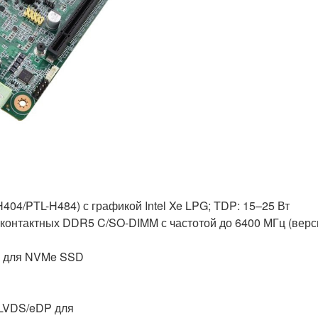
404/PTL-H484) с графикой Intel Xe LPG; TDP: 15–25 Вт
-контактных DDR5 C/SO-DIMM с частотой до 6400 МГц (верс
4) для NVMe SSD
 LVDS/eDP для