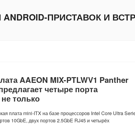
И ANDROID-ПРИСТАВОК И ВС
лата AAEON MIX-PTLWV1 Panther
 предлагает четыре порта
 не только
лата mini-ITX на базе процессоров Intel Core Ultra Serie
ортов 10GbE, двух портов 2.5GbE RJ45 и четырёх