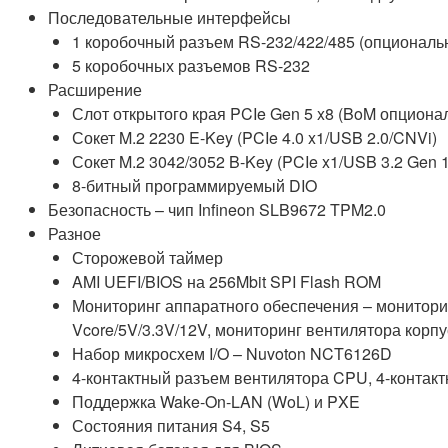
Последовательные интерфейсы
1 коробочный разъем RS-232/422/485 (опционально
5 коробочных разъемов RS-232
Расширение
Слот открытого края PCIe Gen 5 x8 (BoM опциона
Сокет M.2 2230 E-Key (PCIe 4.0 x1/USB 2.0/CNVi)
Сокет M.2 3042/3052 B-Key (PCIe x1/USB 3.2 Gen 
8-битный программируемый DIO
Безопасность – чип Infineon SLB9672 TPM2.0
Разное
Сторожевой таймер
AMI UEFI/BIOS на 256Mbit SPI Flash ROM
Мониторинг аппаратного обеспечения – монитор
Vcore/5V/3.3V/12V, мониторинг вентилятора корпу
Набор микросхем I/O – Nuvoton NCT6126D
4-контактный разъем вентилятора CPU, 4-контак
Поддержка Wake-On-LAN (WoL) и PXE
Состояния питания S4, S5