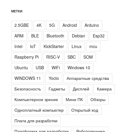
МЕТКИ
2.5GBE
4K
5G
Android
Arduino
ARM
BLE
Bluetooth
Debian
Esp32
Intel
IoT
KickStarter
Linux
mcu
Raspberry Pi
RISC-V
SBC
SOM
Ubuntu
USB
WiFi
Windows 10
WINDOWS 11
Yocto
Аппаратные средства
Безопасность
Гаджеты
Дисплей
Камера
Компьютерное зрение
Мини ПК
Обзоры
Одноплатный компьютер
Открытый код
Плата для разработки
Платформа для разработки
Робототехника