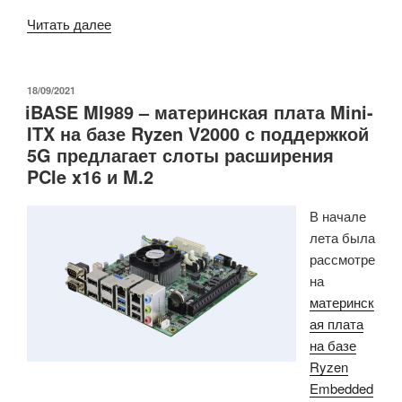
«Тонкая
Читать далее
материнская
плата
Intel
ОПУБЛИКОВАНО
18/09/2021
iBASE MI989 – материнская плата Mini-
Celeron
ITX на базе Ryzen V2000 с поддержкой
J6412
5G предлагает слоты расширения
в
PCIe x16 и M.2
форм-
факторе
В начале
Mini-
лета была
ITX
рассмотре
поставляется
на
с
материнск
четырьмя
ая плата
Ethernet
на базе
портами»
Ryzen
Embedded