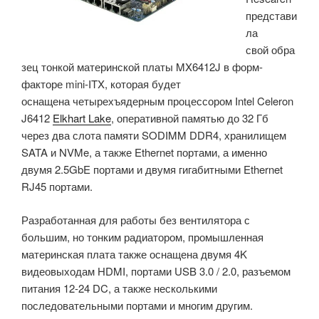
представи
TSN
ла
и
свой обра
FuSa»
зец тонкой материнской платы MX6412J в форм-
факторе mini-ITX, которая будет
оснащена четырехъядерным процессором Intel Celeron
J6412
Elkhart Lake
, оперативной памятью до 32 Гб
через два слота памяти SODIMM DDR4, хранилищем
SATA и NVMe, а также Ethernet портами, а именно
двумя 2.5GbE портами и двумя гигабитными Ethernet
RJ45 портами.
Разработанная для работы без вентилятора с
большим, но тонким радиатором, промышленная
материнская плата также оснащена двумя 4K
видеовыходам HDMI, портами USB 3.0 / 2.0, разъемом
питания 12-24 DC, а также несколькими
последовательными портами и многим другим.