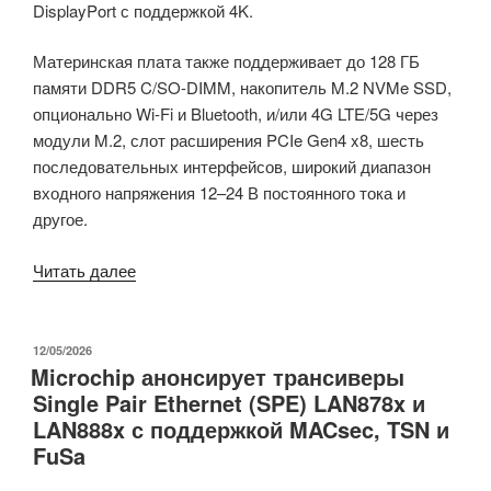
DisplayPort с поддержкой 4K.
Материнская плата также поддерживает до 128 ГБ
памяти DDR5 C/SO-DIMM, накопитель M.2 NVMe SSD,
опционально Wi-Fi и Bluetooth, и/или 4G LTE/5G через
модули M.2, слот расширения PCIe Gen4 x8, шесть
последовательных интерфейсов, широкий диапазон
входного напряжения 12–24 В постоянного тока и
другое.
«Промышленная
Читать далее
материнская
плата
AAEON
ОПУБЛИКОВАНО
12/05/2026
Microchip анонсирует трансиверы
MIX-
Single Pair Ethernet (SPE) LAN878x и
PTLWV1
LAN888x с поддержкой MACsec, TSN и
Panther
FuSa
Lake
в