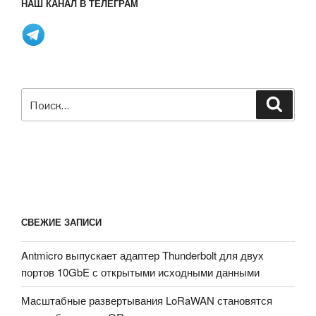
НАШ КАНАЛ В ТЕЛЕГРАМ
плата
Mini-
ITX
на
базе
Ryzen
Искать:
Поиск
V2000
с
поддержкой
5G
предлагает
слоты
расширения
СВЕЖИЕ ЗАПИСИ
PCIe
x16
Antmicro выпускает адаптер Thunderbolt для двух
и
портов 10GbE с открытыми исходными данными
M.2»
Масштабные развертывания LoRaWAN становятся