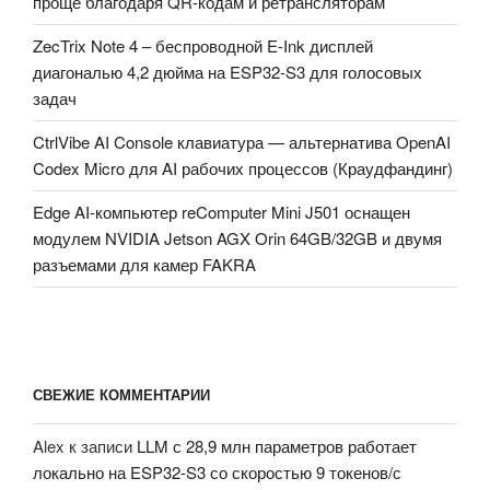
проще благодаря QR-кодам и ретрансляторам
ZecTrix Note 4 – беспроводной E-Ink дисплей
диагональю 4,2 дюйма на ESP32-S3 для голосовых
задач
CtrlVibe AI Console клавиатура — альтернатива OpenAI
Codex Micro для AI рабочих процессов (Краудфандинг)
Edge AI-компьютер reComputer Mini J501 оснащен
модулем NVIDIA Jetson AGX Orin 64GB/32GB и двумя
разъемами для камер FAKRA
СВЕЖИЕ КОММЕНТАРИИ
Alex
к записи
LLM с 28,9 млн параметров работает
локально на ESP32-S3 со скоростью 9 токенов/с