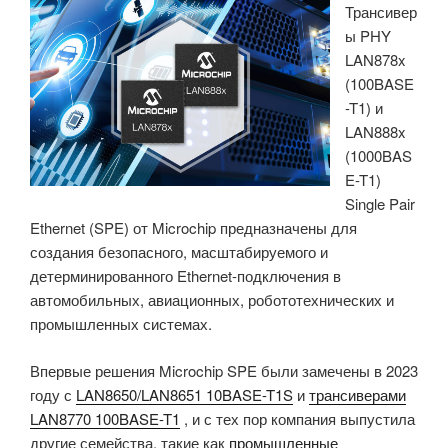
Трансивер
форм-
ы PHY
факторе
LAN878x
Mini-
(100BASE
ITX
-T1) и
предлагает
LAN888x
четыре
(1000BAS
порта
E-T1)
DisplayPort,
Single Pair
два
Ethernet (SPE) от Microchip предназначены для
порта
создания безопасного, масштабируемого и
10GbE
детерминированного Ethernet-подключения в
и
автомобильных, авиационных, робототехнических и
не
промышленных системах.
только»
Впервые решения Microchip SPE были замечены в 2023
году с
LAN8650/LAN8651 10BASE-T1S
и
трансиверами
LAN8770 100BASE-T1
, и с тех пор компания выпустила
другие семейства, такие как
промышленные