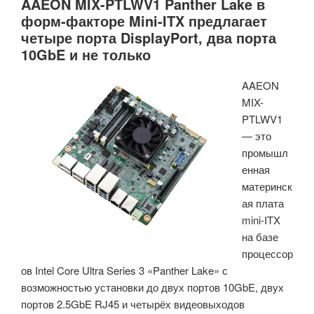
AAEON MIX-PTLWV1 Panther Lake в
форм-факторе Mini-ITX предлагает
четыре порта DisplayPort, два порта
10GbE и не только
AAEON
MIX-
PTLWV1
— это
промышл
енная
материнск
ая плата
mini-ITX
на базе
процессор
ов Intel Core Ultra Series 3 «Panther Lake» с
возможностью установки до двух портов 10GbE, двух
портов 2.5GbE RJ45 и четырёх видеовыходов