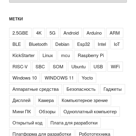
МЕТКИ
2.5GBE
4K
5G
Android
Arduino
ARM
BLE
Bluetooth
Debian
Esp32
Intel
IoT
KickStarter
Linux
mcu
Raspberry Pi
RISC-V
SBC
SOM
Ubuntu
USB
WiFi
Windows 10
WINDOWS 11
Yocto
Аппаратные средства
Безопасность
Гаджеты
Дисплей
Камера
Компьютерное зрение
Мини ПК
Обзоры
Одноплатный компьютер
Открытый код
Плата для разработки
Платформа для разработки
Робототехника