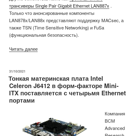
трансиверы Single Pair Gigabit Ethernet LAN887x
.
Только что анонсированные компоненты
LAN878x/LAN88x представляют поддержку MACsec, а
также TSN (Time Sensitive Networking) и FuSa
(функциональная безопасность).
«Microchip
Читать далее
анонсирует
трансиверы
Single
ОПУБЛИКОВАНО
31/10/2021
Тонкая материнская плата Intel
Pair
Celeron J6412 в форм-факторе Mini-
Ethernet
ITX поставляется с четырьмя Ethernet
(SPE)
портами
LAN878x
и
Компания
LAN888x
BCM
с
Advanced
поддержкой
Research
MACsec,