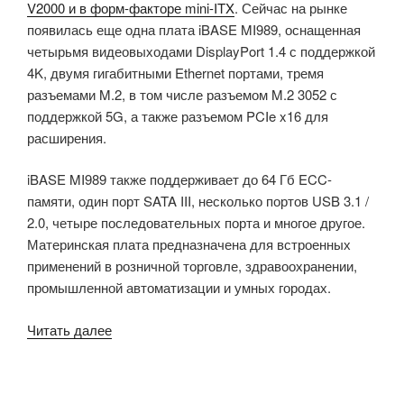
V2000 и в форм-факторе mini-ITX
. Сейчас на рынке
появилась еще одна плата iBASE MI989, оснащенная
четырьмя видеовыходами DisplayPort 1.4 с поддержкой
4K, двумя гигабитными Ethernet портами, тремя
разъемами M.2, в том числе разъемом M.2 3052 с
поддержкой 5G, а также разъемом PCIe x16 для
расширения.
iBASE MI989 также поддерживает до 64 Гб ECC-
памяти, один порт SATA III, несколько портов USB 3.1 /
2.0, четыре последовательных порта и многое другое.
Материнская плата предназначена для встроенных
применений в розничной торговле, здравоохранении,
промышленной автоматизации и умных городах.
«iBASE
Читать далее
MI989
–
материнская