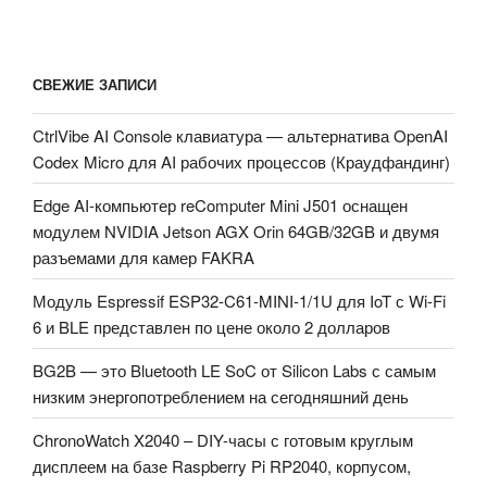
СВЕЖИЕ ЗАПИСИ
CtrlVibe AI Console клавиатура — альтернатива OpenAI
Codex Micro для AI рабочих процессов (Краудфандинг)
Edge AI-компьютер reComputer Mini J501 оснащен
модулем NVIDIA Jetson AGX Orin 64GB/32GB и двумя
разъемами для камер FAKRA
Модуль Espressif ESP32-C61-MINI-1/1U для IoT с Wi-Fi
6 и BLE представлен по цене около 2 долларов
BG2B — это Bluetooth LE SoC от Silicon Labs с самым
низким энергопотреблением на сегодняшний день
ChronoWatch X2040 – DIY-часы с готовым круглым
дисплеем на базе Raspberry Pi RP2040, корпусом,