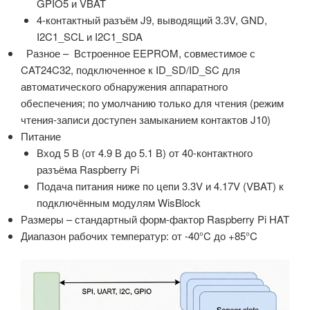
GPIO5 и VBAT
4-контактный разъём J9, выводящий 3.3V, GND,
I2C1_SCL и I2C1_SDA
Разное – Встроенное EEPROM, совместимое с
CAT24C32, подключенное к ID_SD/ID_SC для
автоматического обнаружения аппаратного
обеспечения; по умолчанию только для чтения (режим
чтения-записи доступен замыканием контактов J10)
Питание
Вход 5 В (от 4.9 В до 5.1 В) от 40-контактного
разъёма Raspberry Pi
Подача питания ниже по цепи 3.3V и 4.17V (VBAT) к
подключённым модулям WisBlock
Размеры – стандартный форм-фактор Raspberry Pi HAT
Диапазон рабочих температур: от -40°C до +85°C