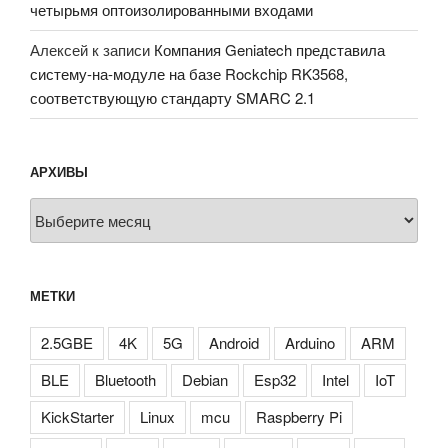
четырьмя оптоизолированными входами
Алексей
к записи
Компания Geniatech представила
систему-на-модуле на базе Rockchip RK3568,
соответствующую стандарту SMARC 2.1
АРХИВЫ
Архивы
МЕТКИ
2.5GBE
4K
5G
Android
Arduino
ARM
BLE
Bluetooth
Debian
Esp32
Intel
IoT
KickStarter
Linux
mcu
Raspberry Pi