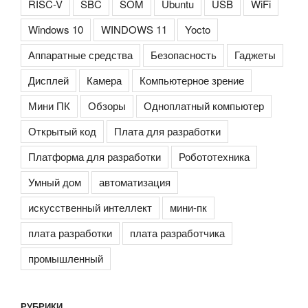
RISC-V
SBC
SOM
Ubuntu
USB
WiFi
Windows 10
WINDOWS 11
Yocto
Аппаратные средства
Безопасность
Гаджеты
Дисплей
Камера
Компьютерное зрение
Мини ПК
Обзоры
Одноплатный компьютер
Открытый код
Плата для разработки
Платформа для разработки
Робототехника
Умный дом
автоматизация
искусственный интеллект
мини-пк
плата разработки
плата разработчика
промышленный
РУБРИКИ