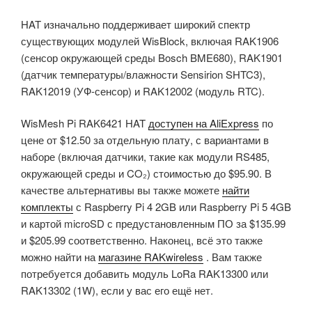
HAT изначально поддерживает широкий спектр
существующих модулей WisBlock, включая RAK1906
(сенсор окружающей среды Bosch BME680), RAK1901
(датчик температуры/влажности Sensirion SHTC3),
RAK12019 (УФ-сенсор) и RAK12002 (модуль RTC).
WisMesh Pi RAK6421 HAT
доступен на AliExpress
по
цене от $12.50 за отдельную плату, с вариантами в
наборе (включая датчики, такие как модули RS485,
окружающей среды и CO₂) стоимостью до $95.90. В
качестве альтернативы вы также можете
найти
комплекты
с Raspberry Pi 4 2GB или Raspberry Pi 5 4GB
и картой microSD с предустановленным ПО за
$135.99
и $205.99 соответственно. Наконец, всё это также
можно найти на
магазине RAKwireless
. Вам также
потребуется добавить модуль LoRa RAK13300 или
RAK13302 (1W), если у вас его ещё нет.