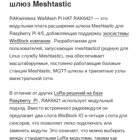
шлюз Meshtastic
RAKwireless WisMesh Pi HAT RAK6421 — это
модульная плата расширения шлюза Meshtastic для
Raspberry Pi 4/5, добавляющая поддержку
экосистемы
WisBlock компании
. Разработанная для
пользователей, запускающих meshtasticd (родную для
Linux службу Meshtastic), она обеспечивает
масштабируемые, постоянно работающие базовые
станции Meshtastic, MQTT-шлюзы и транзитные узлы
магистральной сети.
В отличие от других
LoRa-решений на базе
Raspberry
Pi
, RAK6421 использует модульный
подход. Вместо встроенного радиомодуля он
предлагает два слота WisBlock IO и четыре слота для
сенсоров, что позволяет легко подключать или
заменять модули. Это означает, что можно выбирать
между стандартными LoRa-модулями, такими как