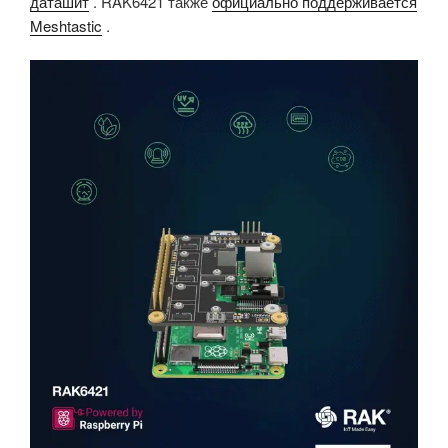
даташит
. RAK6421 также
официально поддерживается
Meshtastic
.