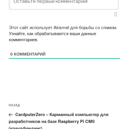
Этот сайт использует Akismet для борьбы со спамом.
Узнайте, как обрабатываются ваши данные
комментариев
.
0
КОММЕНТАРИЙ
Навигация
Предыдущая
НАЗАД
по
запись:
записям
CardputerZero – Карманный компьютер для
разработчиков на базе Raspberry Pi CM0
(краудфандинг)