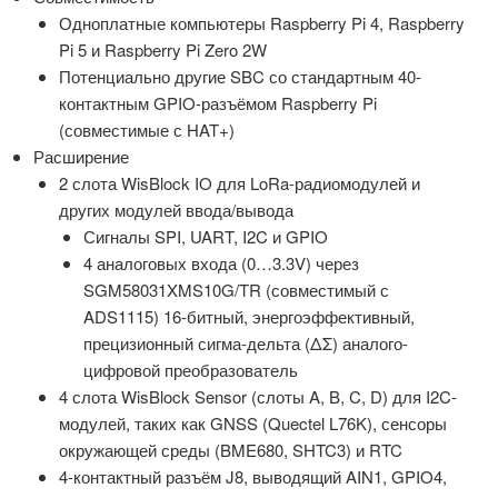
Одноплатные компьютеры Raspberry Pi 4, Raspberry
Pi 5 и Raspberry Pi Zero 2W
Потенциально другие SBC со стандартным 40-
контактным GPIO-разъёмом Raspberry Pi
(совместимые с HAT+)
Расширение
2 слота WisBlock IO для LoRa-радиомодулей и
других модулей ввода/вывода
Сигналы SPI, UART, I2C и GPIO
4 аналоговых входа (0…3.3V) через
SGM58031XMS10G/TR (совместимый с
ADS1115) 16-битный, энергоэффективный,
прецизионный сигма-дельта (ΔΣ) аналого-
цифровой преобразователь
4 слота WisBlock Sensor (слоты A, B, C, D) для I2C-
модулей, таких как GNSS (Quectel L76K), сенсоры
окружающей среды (BME680, SHTC3) и RTC
4-контактный разъём J8, выводящий AIN1, GPIO4,