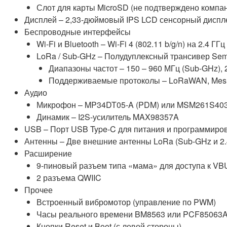
Слот для карты MicroSD (не подтверждено компан
Дисплей – 2,33-дюймовый IPS LCD сенсорный диспл
Беспроводные интерфейсы
Wi-Fi и Bluetooth – Wi-Fi 4 (802.11 b/g/n) на 2.4 ГГ
LoRa / Sub-GHz – Полудуплексный трансивер Se
Диапазоны частот – 150 – 960 МГц (Sub-GHz), 2
Поддерживаемые протоколы – LoRaWAN, Meshta
Аудио
Микрофон – MP34DT05-A (PDM) или MSM261S403
Динамик – I2S-усилитель MAX98357A
USB – Порт USB Type-C для питания и программиро
Антенны – Две внешние антенны LoRa (Sub-GHz и 2.
Расширение
9-пиновый разъем типа «мама» для доступа к VBU
2 разъема QWIIC
Прочее
Встроенный вибромотор (управление по PWM)
Часы реального времени BM8563 или PCF85063A
Кнопки Reset и Boot (с левой стороны)