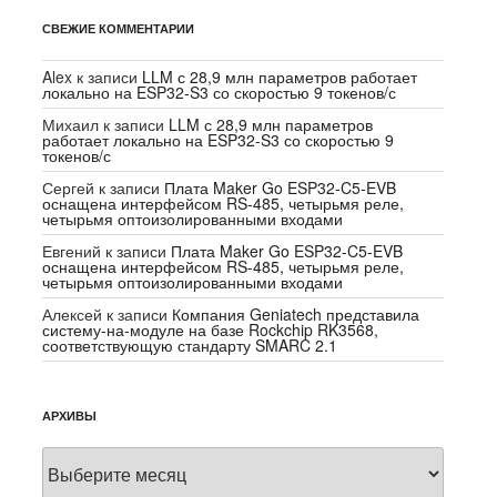
СВЕЖИЕ КОММЕНТАРИИ
Alex
к записи
LLM с 28,9 млн параметров работает
локально на ESP32-S3 со скоростью 9 токенов/с
Михаил
к записи
LLM с 28,9 млн параметров
работает локально на ESP32-S3 со скоростью 9
токенов/с
Сергей
к записи
Плата Maker Go ESP32-C5-EVB
оснащена интерфейсом RS-485, четырьмя реле,
четырьмя оптоизолированными входами
Евгений
к записи
Плата Maker Go ESP32-C5-EVB
оснащена интерфейсом RS-485, четырьмя реле,
четырьмя оптоизолированными входами
Алексей
к записи
Компания Geniatech представила
систему-на-модуле на базе Rockchip RK3568,
соответствующую стандарту SMARC 2.1
АРХИВЫ
Архивы