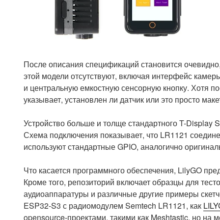
После описания спецификаций становится очевидно,
этой модели отсутствуют, включая интерфейс камер
и центральную емкостную сенсорную кнопку. Хотя по
указывает, установлен ли датчик или это просто маке
Устройство больше и толще стандартного T-Display S
Схема подключения показывает, что LR1121 соединен
используют стандартные GPIO, аналогично оригинал
Что касается программного обеспечения, LilyGO пр
Кроме того, репозиторий включает образцы для тест
аудиоаппаратуры и различные другие примеры скетче
ESP32-S3 с радиомодулем Semtech LR1121, как
LILY
opensource-проектами, такими как Meshtastic, но н