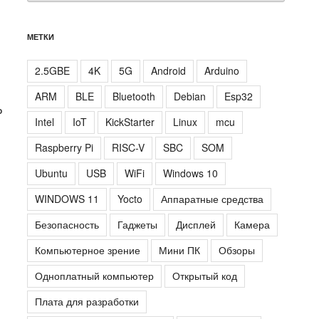
МЕТКИ
2.5GBE
4K
5G
Android
Arduino
ARM
BLE
Bluetooth
Debian
Esp32
P
Intel
IoT
KickStarter
Linux
mcu
Raspberry Pi
RISC-V
SBC
SOM
Ubuntu
USB
WiFi
Windows 10
WINDOWS 11
Yocto
Аппаратные средства
Безопасность
Гаджеты
Дисплей
Камера
Компьютерное зрение
Мини ПК
Обзоры
Одноплатный компьютер
Открытый код
Плата для разработки