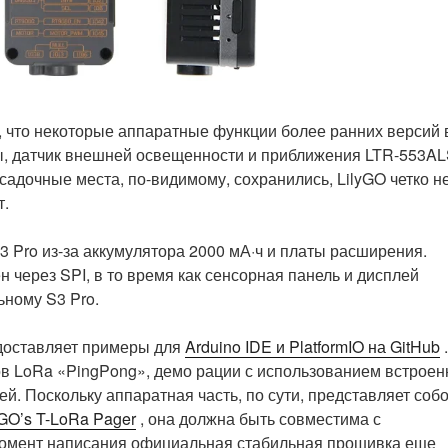
 что некоторые аппаратные функции более ранних версий 
ы, датчик внешней освещенности и приближения LTR-553AL
садочные места, по-видимому, сохранились, LilyGO четко н
т.
3 Pro из-за аккумулятора 2000 мА·ч и платы расширения.
 через SPI, в то время как сенсорная панель и дисплей
ьному S3 Pro.
едоставляет примеры для
Arduino IDE и PlatformIO на GitHub
.
ов LoRa «PingPong», демо рации с использованием встроен
й. Поскольку аппаратная часть, по сути, представляет соб
GO’s T-LoRa Pager
, она должна быть совместима с
а момент написания официальная стабильная прошивка еще