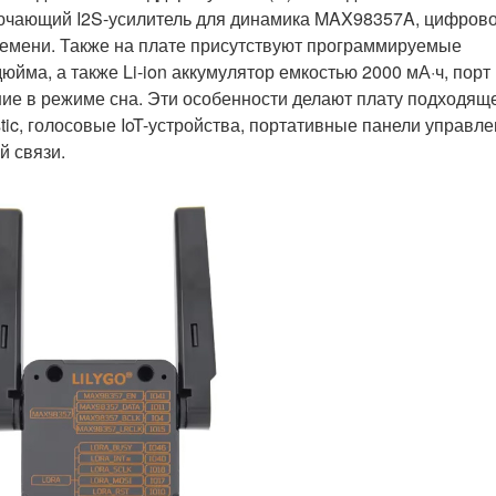
включающий I2S-усилитель для динамика MAX98357A, цифров
ремени. Также на плате присутствуют программируемые
юйма, а также Li-ion аккумулятор емкостью 2000 мА·ч, порт
ние в режиме сна. Эти особенности делают плату подходящ
tic, голосовые IoT-устройства, портативные панели управл
й связи.