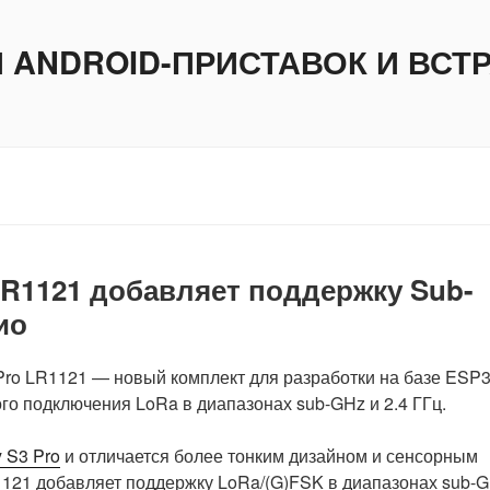
И ANDROID-ПРИСТАВОК И ВС
o LR1121 добавляет поддержку Sub-
ио
Pro LR1121 — новый комплект для разработки на базе ESP3
о подключения LoRa в диапазонах sub-GHz и 2.4 ГГц.
y S3 Pro
и отличается более тонким дизайном и сенсорным
1121 добавляет поддержку LoRa/(G)FSK в диапазонах sub-