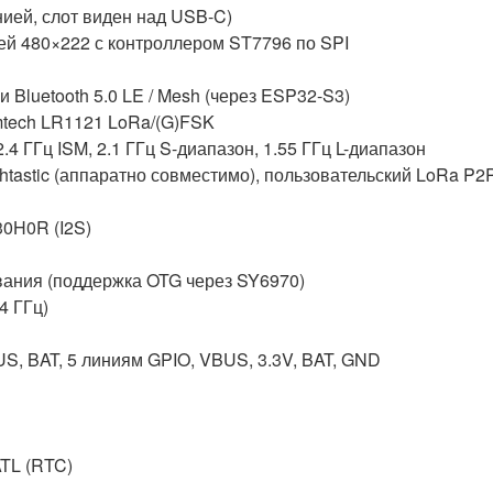
ией, слот виден над USB-C)
ей 480×222 с контроллером ST7796 по SPI
ц и Bluetooth 5.0 LE / Mesh (через ESP32-S3)
mtech LR1121 LoRa/(G)FSK
.4 ГГц ISM, 2.1 ГГц S-диапазон, 1.55 ГГц L-диапазон
stic (аппаратно совместимо), пользовательский LoRa P2
0H0R (I2S)
вания (поддержка OTG через SY6970)
4 ГГц)
S, BAT, 5 линиям GPIO, VBUS, 3.3V, BAT, GND
TL (RTC)