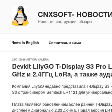
Перейти
к
CNXSOFT- НОВОСТ
содержимому
Новости, инструкции, обзоры
News in English
Свяжитесь с нами
ОПУБЛИКОВАНО
23/01/2026
АВТОР:
VALERA
Devkit LilyGO T-Display S3 Pr
GHz и 2.4ГГц LoRa, а также ауд
Компания LilyGO недавно представила T-Display S3 
S3 с трансивером Semtech LR1121 для универсальног
Плата является обновлением более ранней
T-Displa
дисплеем диагональю 2,33 дюйма. Новая версия LR