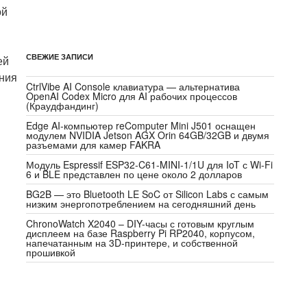
ой
СВЕЖИЕ ЗАПИСИ
ей
ения
CtrlVibe AI Console клавиатура — альтернатива
OpenAI Codex Micro для AI рабочих процессов
(Краудфандинг)
Edge AI-компьютер reComputer Mini J501 оснащен
модулем NVIDIA Jetson AGX Orin 64GB/32GB и двумя
разъемами для камер FAKRA
Модуль Espressif ESP32-C61-MINI-1/1U для IoT с Wi-Fi
6 и BLE представлен по цене около 2 долларов
BG2B — это Bluetooth LE SoC от Silicon Labs с самым
низким энергопотреблением на сегодняшний день
ChronoWatch X2040 – DIY-часы с готовым круглым
дисплеем на базе Raspberry Pi RP2040, корпусом,
напечатанным на 3D-принтере, и собственной
прошивкой