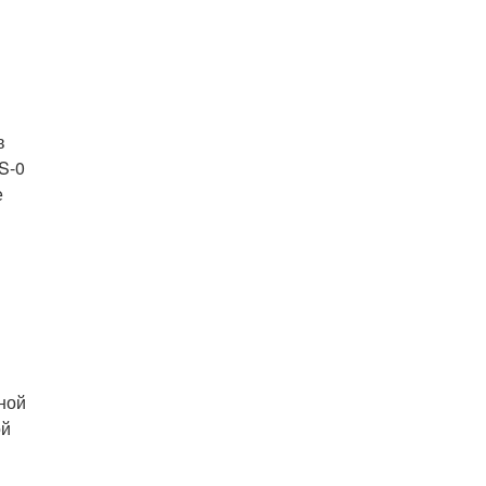
в
S-0
е
ной
ой