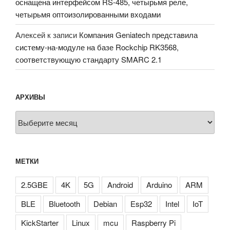
оснащена интерфейсом RS-485, четырьмя реле,
четырьмя оптоизолированными входами
Алексей
к записи
Компания Geniatech представила
систему-на-модуле на базе Rockchip RK3568,
соответствующую стандарту SMARC 2.1
АРХИВЫ
Архивы
МЕТКИ
2.5GBE
4K
5G
Android
Arduino
ARM
BLE
Bluetooth
Debian
Esp32
Intel
IoT
KickStarter
Linux
mcu
Raspberry Pi