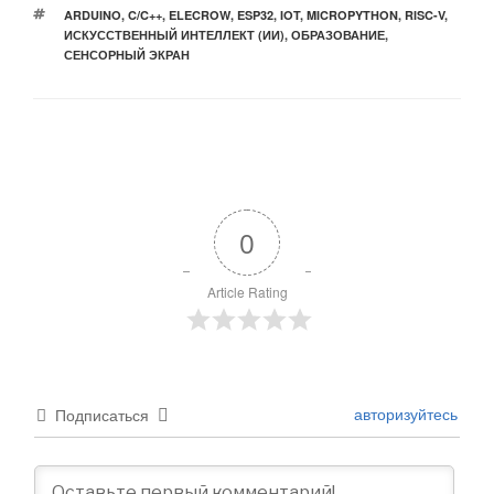
МЕТКИ
ARDUINO
,
C/C++
,
ELECROW
,
ESP32
,
IOT
,
MICROPYTHON
,
RISC-V
,
ИСКУССТВЕННЫЙ ИНТЕЛЛЕКТ (ИИ)
,
ОБРАЗОВАНИЕ
,
СЕНСОРНЫЙ ЭКРАН
0
Article Rating
авторизуйтесь
Подписаться