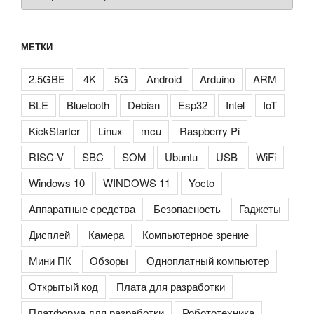
МЕТКИ
2.5GBE
4K
5G
Android
Arduino
ARM
BLE
Bluetooth
Debian
Esp32
Intel
IoT
KickStarter
Linux
mcu
Raspberry Pi
RISC-V
SBC
SOM
Ubuntu
USB
WiFi
Windows 10
WINDOWS 11
Yocto
Аппаратные средства
Безопасность
Гаджеты
Дисплей
Камера
Компьютерное зрение
Мини ПК
Обзоры
Одноплатный компьютер
Открытый код
Плата для разработки
Платформа для разработки
Робототехника