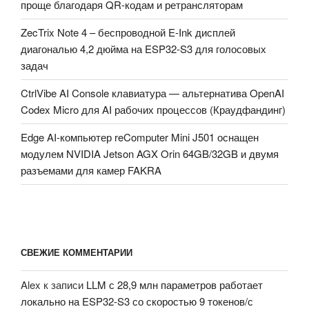
проще благодаря QR-кодам и ретрансляторам
ZecTrix Note 4 – беспроводной E-Ink дисплей
диагональю 4,2 дюйма на ESP32-S3 для голосовых
задач
CtrlVibe AI Console клавиатура — альтернатива OpenAI
Codex Micro для AI рабочих процессов (Краудфандинг)
Edge AI-компьютер reComputer Mini J501 оснащен
модулем NVIDIA Jetson AGX Orin 64GB/32GB и двумя
разъемами для камер FAKRA
СВЕЖИЕ КОММЕНТАРИИ
Alex
к записи
LLM с 28,9 млн параметров работает
локально на ESP32-S3 со скоростью 9 токенов/с