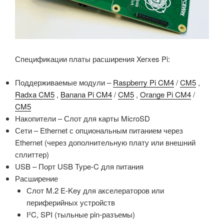
Спецификации платы расширения Xerxes Pi:
Поддерживаемые модули –
Raspberry Pi CM4
/
CM5
,
Radxa CM5
,
Banana Pi CM4
/
CM5
,
Orange Pi CM4
/
CM5
Накопители – Слот для карты MicroSD
Сети – Ethernet с опциональным питанием через
Ethernet (через дополнительную плату или внешний
сплиттер)
USB – Порт USB Type-C для питания
Расширение
Слот M.2 E-Key для акселераторов или
периферийных устройств
I²C, SPI (тыльные pin-разъемы)