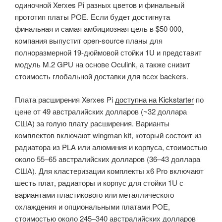
одиночной Xerxes Pi разных цветов и финальный
прототип платы POE. Если будет достигнута
финальная и самая амбициозная цель в $50 000,
компания выпустит open-source планы для
полноразмерной 19-дюймовой стойки 1U и представит
модуль M.2 GPU на основе Oculink, а также снизит
стоимость глобальной доставки для всех backers.
Плата расширения Xerxes Pi
доступна на Kickstarter
по
цене от 49 австралийских долларов (~32 доллара
США) за голую плату расширения. Варианты
комплектов включают wingman kit, который состоит из
радиатора из PLA или алюминия и корпуса, стоимостью
около 55–65 австралийских долларов (36–43 доллара
США). Для кластеризации комплекты x6 Pro включают
шесть плат, радиаторы и корпус для стойки 1U с
вариантами пластикового или металлического
охлаждения и опциональными платами POE,
стоимостью около 245–340 австралийских долларов