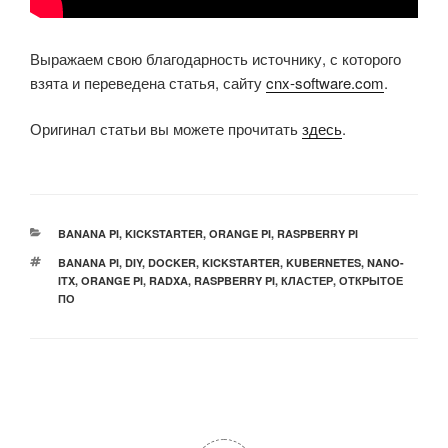
Выражаем свою благодарность источнику, с которого
взята и переведена статья, сайту
cnx-software.com
.
Оригинал статьи вы можете прочитать
здесь
.
РУБРИКИ
BANANA PI
,
KICKSTARTER
,
ORANGE PI
,
RASPBERRY PI
МЕТКИ
BANANA PI
,
DIY
,
DOCKER
,
KICKSTARTER
,
KUBERNETES
,
NANO-
ITX
,
ORANGE PI
,
RADXA
,
RASPBERRY PI
,
КЛАСТЕР
,
ОТКРЫТОЕ
ПО