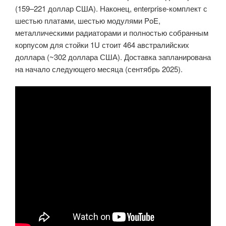
(159–221 доллар США). Наконец, enterprise-комплект с
шестью платами, шестью модулями PoE,
металлическими радиаторами и полностью собранным
корпусом для стойки 1U стоит 464 австралийских
доллара (~302 доллара США). Доставка запланирована
на начало следующего месяца (сентябрь 2025).