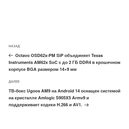
Навигация
Предыдущая
НАЗАД
по
запись:
записям
Octavo OSD62x-PM SiP объединяет Texas
Instruments AM62x SoC с до 2 ГБ DDR4 в крошечном
корпусе BGA размером 14×9 мм
Следующая
ДАЛЕЕ
запись
ТВ-бокс Ugoos AM9 на Android 14 оснащен системой
на кристалле Amlogic S905X5 Armv9 и
поддерживает кодеки H.266 и AV1.