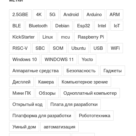
2.5GBE
4K
5G
Android
Arduino
ARM
BLE
Bluetooth
Debian
Esp32
Intel
IoT
KickStarter
Linux
mcu
Raspberry Pi
RISC-V
SBC
SOM
Ubuntu
USB
WiFi
Windows 10
WINDOWS 11
Yocto
Аппаратные средства
Безопасность
Гаджеты
Дисплей
Камера
Компьютерное зрение
Мини ПК
Обзоры
Одноплатный компьютер
Открытый код
Плата для разработки
Платформа для разработки
Робототехника
Умный дом
автоматизация