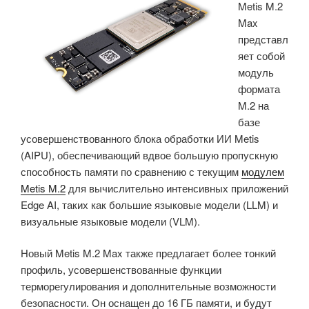
Metis M.2
STM32N6
Max
с
представл
ультранизким
яет собой
энергопотреблением»
модуль
формата
M.2 на
базе
усовершенствованного блока обработки ИИ Metis
(AIPU), обеспечивающий вдвое большую пропускную
способность памяти по сравнению с текущим
модулем
Metis M.2
для вычислительно интенсивных приложений
Edge AI, таких как большие языковые модели (LLM) и
визуальные языковые модели (VLM).
Новый Metis M.2 Max также предлагает более тонкий
профиль, усовершенствованные функции
терморегулирования и дополнительные возможности
безопасности. Он оснащен до 16 ГБ памяти, и будут