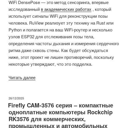
WiFi DensePose — это метод сенсоринга, впервые
исследованный
в академических работах
, который
использует сигналы WiFi для реконструкции позы
человека. RuView реализует эту технику на Rust или
Python и полагается на ваш WiFi-роутер и несколько
узлов ESP32 для отслеживания позы тела,
определения частоты дыхания и измерения сердечного
ритма даже сквозь стены. Как будет обсуждаться
ниже, этот проект не лишен противоречий, поскольку
некоторые утверждают, что это подделка.
«Проект
Читать далее
RuView
использует
WiFi
ОПУБЛИКОВАНО
26/12/2025
Firefly CAM-3576 серия – компактные
узлы
одноплатные компьютеры Rockchip
ESP32
RK3576 для коммерческих,
для
промышленных и автомобильных
обнаружения