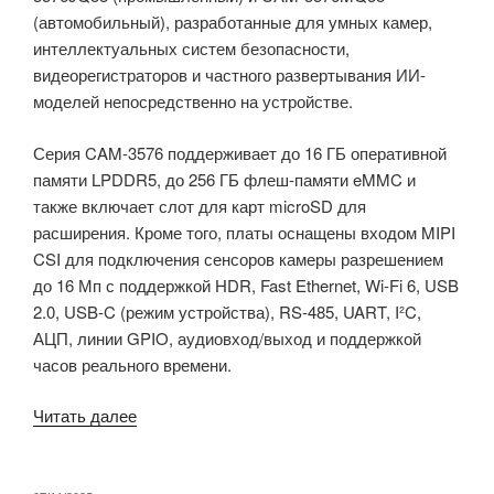
(автомобильный), разработанные для умных камер,
интеллектуальных систем безопасности,
видеорегистраторов и частного развертывания ИИ-
моделей непосредственно на устройстве.
Серия CAM-3576 поддерживает до 16 ГБ оперативной
памяти LPDDR5, до 256 ГБ флеш-памяти eMMC и
также включает слот для карт microSD для
расширения. Кроме того, платы оснащены входом MIPI
CSI для подключения сенсоров камеры разрешением
до 16 Мп с поддержкой HDR, Fast Ethernet, Wi-Fi 6, USB
2.0, USB-C (режим устройства), RS-485, UART, I²C,
АЦП, линии GPIO, аудиовход/выход и поддержкой
часов реального времени.
«Firefly
Читать далее
CAM-
3576
серия