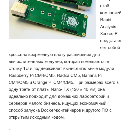
ской
и
компанией
VLM»
Rapid
Analysis,
Xerxes Pi
представл
яет собой
кроссплатформенную плату расширения для
вычислительных модулей, которая помещается в
стойку 1U и поддерживает вычислительные модули
Raspberry Pi CM4/CM5, Radxa CM5, Banana Pi
CM4/CM5 и Orange Pi CM4/CM5. При размерах всего в
одну треть от платы Nano-ITX (120 × 40 мм) она
идеально подходит для домашних лабораторий и
серверов малого бизнеса, ищущих экономичный
способ запуска Docker-контейнеров и другого ПО с
открытым исходным кодом.