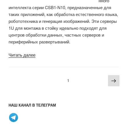
нного
интеллекта серии CSB1-N10, предназначенные для
таких приложений, как обработка естественного языка,
робототехника и генерация изображений. Эти серверы
1U для монтажа в стойку идеально подходят для
центров обработки данных, частных серверов и
периферийных развертываний.
«Кластерные
Читать далее
серверы
искусственного
интеллекта
Пагинация
Сле
Страница
1
серии
записей
стра
CSB1-
N10
от
НАШ КАНАЛ В ТЕЛЕГРАМ
Firefly
могут
обеспечивать