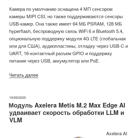
Камера по умолчанию оснащена 4 МП сенсором
камеры MIPI CSI, но также поддерживаются сенсоры
USB-камер. Она также имеет 64 МБ PSRAM, 128 МБ
hyperflash, беспроводную связь WiFi 6 и Bluetooth 5.4,
опциональную поддержку модуля 4G LTE (глобальная
или для США), аудиопластины, отладку через USB-C и
UART, 16-контактный разъем GPIO и поддержку
питания через USB, аккумулятор или PoE.
«CamThink
Читать далее
NeoEyes
NE301
–
ОПУБЛИКОВАНО
10/09/2025
Модуль Axelera Metis M.2 Max Edge AI
Камера
удваивает скорость обработки LLM и
Edge
VLM
AI
на
Axelera AI
основе