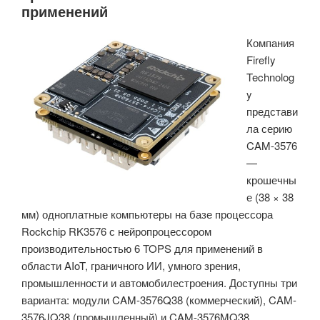
применений
присутствия,
оценки
Компания
позы
Firefly
и
Technolog
мониторинга
y
дыхания/
представи
сердечного
ла серию
ритма»
CAM-3576
—
крошечны
е (38 × 38
мм) одноплатные компьютеры на базе процессора
Rockchip RK3576 с нейропроцессором
производительностью 6 TOPS для применений в
области AIoT, граничного ИИ, умного зрения,
промышленности и автомобилестроения. Доступны три
варианта: модули CAM-3576Q38 (коммерческий), CAM-
3576JQ38 (промышленный) и CAM-3576MQ38