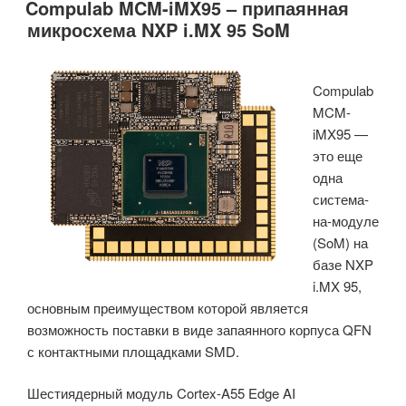
Compulab MCM-iMX95 – припаянная
носитель
микросхема NXP i.MX 95 SoM
для
Raspberry
Pi
Compulab
CM4/CM5
MCM-
со
iMX95 —
стоечным
это еще
исполнением
одна
(краудфандинг)»
система-
на-модуле
(SoM) на
базе NXP
i.MX 95,
основным преимуществом которой является
возможность поставки в виде запаянного корпуса QFN
с контактными площадками SMD.
Шестиядерный модуль Cortex-A55 Edge AI