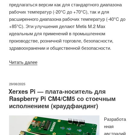
предлагаться версии как для стандартного диапазона
рабочих температур (-20°C до +70°C), так и для
расширенного диапазона рабочих температур (-40°C до
+85°C). Эти улучшения делают Metis M.2 Max
идеальным для применений в промышленном
производстве, розничной торговле, безопасности,
здравоохранении и общественной безопасности.
«Модуль
Читать далее
Axelera
Metis
M.2
ОПУБЛИКОВАНО
29/08/2025
Xerxes Pi — плата-носитель для
Max
Raspberry Pi CM4/CM5 со стоечным
Edge
исполнением (краудфандинг)
AI
удваивает
Разработа
скорость
нная
обработки
австралий
LLM