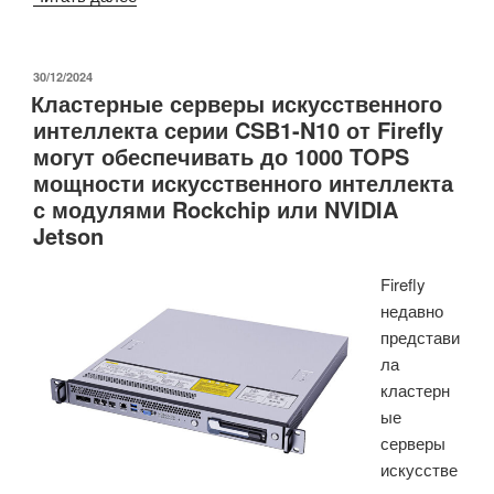
—
это
самостоятельно
ОПУБЛИКОВАНО
30/12/2024
Кластерные серверы искусственного
размещаемая
интеллекта серии CSB1-N10 от Firefly
платформа
могут обеспечивать до 1000 TOPS
с
мощности искусственного интеллекта
открытым
с модулями Rockchip или NVIDIA
исходным
Jetson
кодом,
альтернативная
Firefly
IFTTT
недавно
и
представи
Zapier.»
ла
кластерн
ые
серверы
искусстве