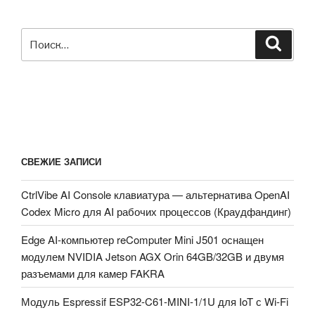
до
1000
Искать:
TOPS
Поиск
мощности
искусственного
интеллекта
с
модулями
Rockchip
или
СВЕЖИЕ ЗАПИСИ
NVIDIA
Jetson»
CtrlVibe AI Console клавиатура — альтернатива OpenAI
Codex Micro для AI рабочих процессов (Краудфандинг)
Edge AI-компьютер reComputer Mini J501 оснащен
модулем NVIDIA Jetson AGX Orin 64GB/32GB и двумя
разъемами для камер FAKRA
Модуль Espressif ESP32-C61-MINI-1/1U для IoT с Wi-Fi