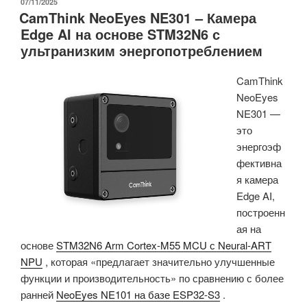
ОПУБЛИКОВАНО
07/11/2025
CamThink NeoEyes NE301 – Камера
–
Edge AI на основе STM32N6 с
компактные
ультранизким энергопотреблением
одноплатные
компьютеры
CamThink
Rockchip
NeoEyes
RK3576
NE301 —
для
это
коммерческих,
энергоэф
промышленных
фективна
и
я камера
автомобильных
Edge AI,
применений»
построенн
ая на
основе
STM32N6 Arm Cortex-M55 MCU с Neural-ART
NPU
, которая «предлагает значительно улучшенные
функции и производительность» по сравнению с более
ранней
NeoEyes NE101 на базе ESP32-S3
.