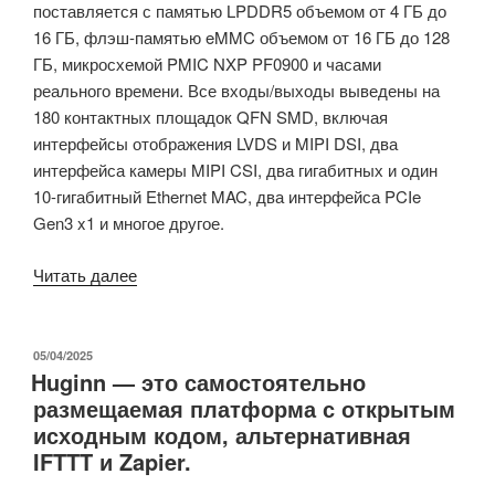
поставляется с памятью LPDDR5 объемом от 4 ГБ до
16 ГБ, флэш-памятью eMMC объемом от 16 ГБ до 128
ГБ, микросхемой PMIC NXP PF0900 и часами
реального времени. Все входы/выходы выведены на
180 контактных площадок QFN SMD, включая
интерфейсы отображения LVDS и MIPI DSI, два
интерфейса камеры MIPI CSI, два гигабитных и один
10-гигабитный Ethernet MAC, два интерфейса PCIe
Gen3 x1 и многое другое.
«Compulab
Читать далее
MCM-
iMX95
–
ОПУБЛИКОВАНО
05/04/2025
Huginn — это самостоятельно
припаянная
размещаемая платформа с открытым
микросхема
исходным кодом, альтернативная
NXP
IFTTT и Zapier.
i.MX
95