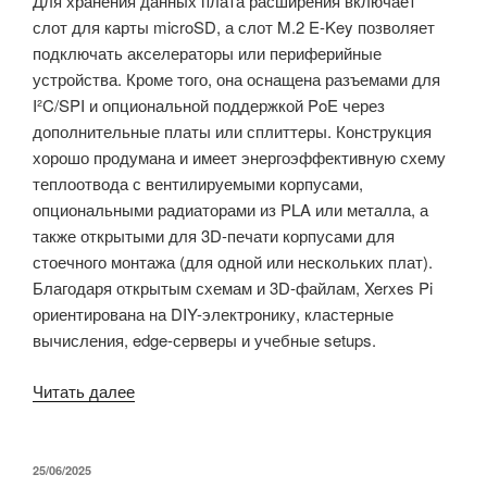
Для хранения данных плата расширения включает
слот для карты microSD, а слот M.2 E-Key позволяет
подключать акселераторы или периферийные
устройства. Кроме того, она оснащена разъемами для
I²C/SPI и опциональной поддержкой PoE через
дополнительные платы или сплиттеры. Конструкция
хорошо продумана и имеет энергоэффективную схему
теплоотвода с вентилируемыми корпусами,
опциональными радиаторами из PLA или металла, а
также открытыми для 3D-печати корпусами для
стоечного монтажа (для одной или нескольких плат).
Благодаря открытым схемам и 3D-файлам, Xerxes Pi
ориентирована на DIY-электронику, кластерные
вычисления, edge-серверы и учебные setups.
«Xerxes
Читать далее
Pi
—
плата-
ОПУБЛИКОВАНО
25/06/2025