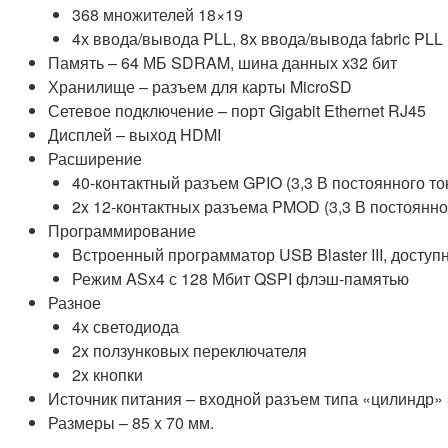
368 множителей 18×19
4х ввода/вывода PLL, 8х ввода/вывода fabric PLL
Память – 64 МБ SDRAM, шина данных x32 бит
Хранилище – разъем для карты MicroSD
Сетевое подключение – порт Gigabit Ethernet RJ45
Дисплей – выход HDMI
Расширение
40-контактный разъем GPIO (3,3 В постоянного то
2x 12-контактных разъема PMOD (3,3 В постоянног
Программирование
Встроенный программатор USB Blaster III, досту
Режим ASx4 с 128 Мбит QSPI флэш-памятью
Разное
4x светодиода
2x ползунковых переключателя
2x кнопки
Источник питания – входной разъем типа «цилиндр» 
Размеры – 85 x 70 мм.