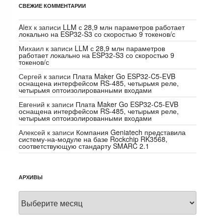
СВЕЖИЕ КОММЕНТАРИИ
Alex
к записи
LLM с 28,9 млн параметров работает
локально на ESP32-S3 со скоростью 9 токенов/с
Михаил
к записи
LLM с 28,9 млн параметров
работает локально на ESP32-S3 со скоростью 9
токенов/с
Сергей
к записи
Плата Maker Go ESP32-C5-EVB
оснащена интерфейсом RS-485, четырьмя реле,
четырьмя оптоизолированными входами
Евгений
к записи
Плата Maker Go ESP32-C5-EVB
оснащена интерфейсом RS-485, четырьмя реле,
четырьмя оптоизолированными входами
Алексей
к записи
Компания Geniatech представила
систему-на-модуле на базе Rockchip RK3568,
соответствующую стандарту SMARC 2.1
АРХИВЫ
Архивы