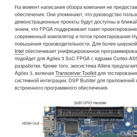
На момент написания обзора компания не предоста
обеспечения. Они упоминают, что руководство польз
демонстрационные проекты будут доступны в ближа
знаем, что FPGA поддерживает пакет проектирован
современный компилятор и поток проектирования Hy
повышения производительности. Для более широкой
Intel
обеспечивает унифицированное программировани
подойдет для Agilex 3 SoC FPGA с ядрами Cortex-A5
разработки. Кроме того, экосистема Altera предлаг
Agilex 3, включая
Transceiver Toolkit
для тестирования
системной интеграции, DSP Builder для приложений 
встроенного программного обеспечения.