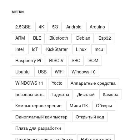
МЕТКИ
2.5GBE
4K
5G
Android
Arduino
ARM
BLE
Bluetooth
Debian
Esp32
Intel
IoT
KickStarter
Linux
mcu
Raspberry Pi
RISC-V
SBC
SOM
Ubuntu
USB
WiFi
Windows 10
WINDOWS 11
Yocto
Аппаратные средства
Безопасность
Гаджеты
Дисплей
Камера
Компьютерное зрение
Мини ПК
Обзоры
Одноплатный компьютер
Открытый код
Плата для разработки
Платформа для разработки
Робототехника