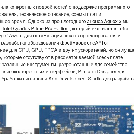
вила конкретных подробностей о поддержке программного
ователя, техническое описание, схемы плат и
йшее время. Однако из прошлогоднего
анонса Agilex 3
мы
ия
Intel Quartus Prime Pro Edition
, который включает в себя
per-Aware для оптимизации циклов проектирования и
 разработки оборудования
фреймворк oneAPI от
е для CPU, GPU, FPGA и других ускорителей, но он лучш
5, которые отсутствуют в рассматриваемой здесь плате
ает различные инструменты, разработанные для семейства
 высокоскоростных интерфейсов, Platform Designer для
обработки сигналов и Arm Development Studio для разработ