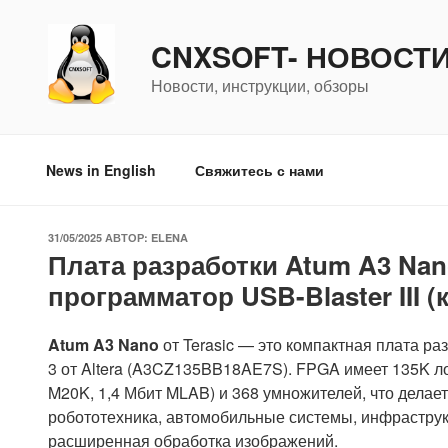
Перейти
к
CNXSOFT- НОВОСТ
содержимому
Новости, инструкции, обзоры
News in English
Свяжитесь с нами
ОПУБЛИКОВАНО
31/05/2025
АВТОР:
ELENA
Плата разработки Atum A3 Nan
программатор USB-Blaster III 
Atum A3 Nano
от Terasic — это компактная плата р
3 от Altera (A3CZ135BB18AE7S). FPGA имеет 135K ло
M20K, 1,4 Мбит MLAB) и 368 умножителей, что делает
робототехника, автомобильные системы, инфраструкт
расширенная обработка изображений.