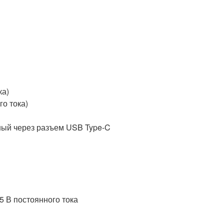
ка)
о тока)
пный через разъем USB Type-C
5 В постоянного тока