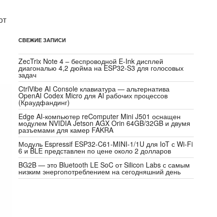
от
СВЕЖИЕ ЗАПИСИ
ZecTrix Note 4 – беспроводной E-Ink дисплей
диагональю 4,2 дюйма на ESP32-S3 для голосовых
задач
CtrlVibe AI Console клавиатура — альтернатива
OpenAI Codex Micro для AI рабочих процессов
(Краудфандинг)
Edge AI-компьютер reComputer Mini J501 оснащен
модулем NVIDIA Jetson AGX Orin 64GB/32GB и двумя
разъемами для камер FAKRA
Модуль Espressif ESP32-C61-MINI-1/1U для IoT с Wi-Fi
6 и BLE представлен по цене около 2 долларов
BG2B — это Bluetooth LE SoC от Silicon Labs с самым
низким энергопотреблением на сегодняшний день