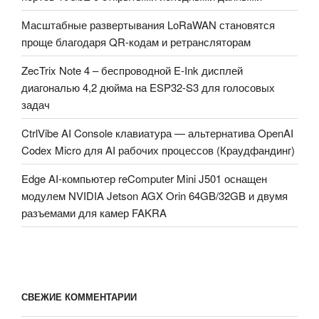
Масштабные развертывания LoRaWAN становятся
проще благодаря QR-кодам и ретрансляторам
ZecTrix Note 4 – беспроводной E-Ink дисплей
диагональю 4,2 дюйма на ESP32-S3 для голосовых
задач
CtrlVibe AI Console клавиатура — альтернатива OpenAI
Codex Micro для AI рабочих процессов (Краудфандинг)
Edge AI-компьютер reComputer Mini J501 оснащен
модулем NVIDIA Jetson AGX Orin 64GB/32GB и двумя
разъемами для камер FAKRA
СВЕЖИЕ КОММЕНТАРИИ