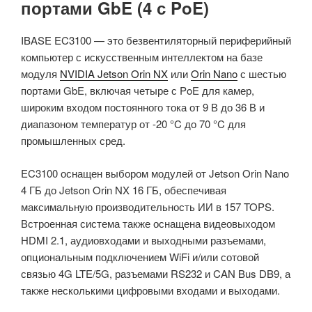
портами GbE (4 с PoE)
IBASE EC3100 — это безвентиляторный периферийный
компьютер с искусственным интеллектом на базе
модуля
NVIDIA Jetson Orin NX
или
Orin Nano
с шестью
портами GbE, включая четыре с PoE для камер,
широким входом постоянного тока от 9 В до 36 В и
диапазоном температур от -20 °C до 70 °C для
промышленных сред.
EC3100 оснащен выбором модулей от Jetson Orin Nano
4 ГБ до Jetson Orin NX 16 ГБ, обеспечивая
максимальную производительность ИИ в 157 TOPS.
Встроенная система также оснащена видеовыходом
HDMI 2.1, аудиовходами и выходными разъемами,
опциональным подключением WiFi и/или сотовой
связью 4G LTE/5G, разъемами RS232 и CAN Bus DB9, а
также несколькими цифровыми входами и выходами.