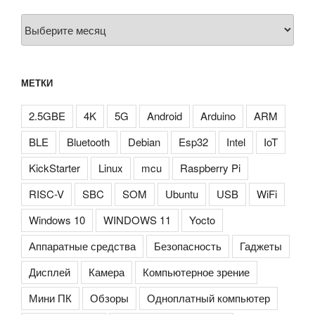
Архивы
МЕТКИ
2.5GBE
4K
5G
Android
Arduino
ARM
BLE
Bluetooth
Debian
Esp32
Intel
IoT
KickStarter
Linux
mcu
Raspberry Pi
RISC-V
SBC
SOM
Ubuntu
USB
WiFi
Windows 10
WINDOWS 11
Yocto
Аппаратные средства
Безопасность
Гаджеты
Дисплей
Камера
Компьютерное зрение
Мини ПК
Обзоры
Одноплатный компьютер