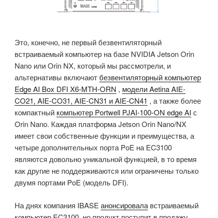
Это, конечно, не первый безвентиляторный
встраиваемый компьютер на базе NVIDIA Jetson Orin
Nano или Orin NX, который мы рассмотрели, и
альтернативы включают
безвентиляторный компьютер
Edge AI Box DFI X6-MTH-ORN
,
модели Aetina AIE-
CO21, AIE-CO31, AIE-CN31 и AIE-CN41
, а также более
компактный
компьютер Portwell PJAI-100-ON edge AI
с
Orin Nano. Каждая платформа Jetson Orin Nano/NX
имеет свои собственные функции и преимущества, а
четыре дополнительных порта PoE на EC3100
являются довольно уникальной функцией, в то время
как другие не поддерживаются или ограничены только
двумя портами PoE (модель DFI).
На днях компания IBASE
анонсировала
встраиваемый
компьютер EC3100, но продукт поступит в продажу