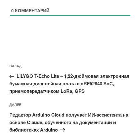
0
КОММЕНТАРИЙ
Навигация
Предыдущая
НАЗАД
по
запись:
записям
LILYGO T-Echo Lite – 1,22-дюймовая электронная
бумажная дисплейная плата с nRF52840 SoC,
приемопередатчиком LoRa, GPS
Следующая
ДАЛЕЕ
запись
Редактор Arduino Cloud получает ИИ-ассистента на
основе Claude, обученного на документации и
библиотеках Arduino