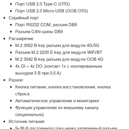
Порт USB 2.0 Type-C (OTG)
Порт USB 2.0 Micro-USB (OOB OTG)
Серийный порт
Порт RS232 COM, разъем DB9
Разъем CAN-шины DB9
Расширение
M.2 3052 B-key разъем для модуля 4G/5G
Разъем M.2 2230 E-key для модуля WiFi/BT
M.2 3042 B-key разъем для модуля OOB 4G
4x DI + 4x DO (контакт 1х с изолированным
выходом 5 В при 0,5 А)
Разное
Кнопка питания, кнопка восстановления, кнопка
сброса
Автоматическое управление и мониторинг
Функции управления по внешнему каналу
(опционально)
Источник питания
9–36 В постоянного тока через запираемый разъем