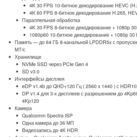
4K 30 FPS 10-битное декодирование HEVC (H.26
4K 60 FPS 8-битное декодирование H.265, HEV
Параллельная обработка
4K 30 FPS 8-битное декодирование + 1080p 3
1080p60 10-битное декодирование + 1080p 30
Память — до 64 ГБ 8-канальной LPDDR5x с пропускн
МТ/с
Хранилище
NVMe SSD через PCIe Gen 4
SD v3.0
Интерфейсы дисплея
eDP v1.4b до QHD+120 Гц ( 2560 x 1440 ) с HDR10
DP v1.4 для 3-х дисплеев с разрешением до 4Kp6
4Kp120
Камера
Qualcomm Spectra ISP
Одна камера до 36 МП
Видеозапись до 4K HDR