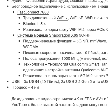
Аудио – Qualcomm Aqstic аудио, Qualcomm aptX ауди
Беспроводное подключение с использованием внеш
FastConnect 7800
Трехдиапазонный
WiFi 7
, WiFi 6E, WiFi 6 с 4
Bluetooth 5.4
Реализовано через карту WiFi M.2 через PCIe 
Система модема Snapdragon X65
5G-RF
Поддерживаемые функции – 5G NR, mmWave, su
WCDMA
Пиковые скорости – скачивание: 10 Гбит/с; загр
Полоса пропускания 1000 МГц (мм-волны), пол
Технологии – технология Qualcomm Smart Tra
адаптивная настройка антенны Qualcomm AI-E
Реализовано с помощью
карты 5G M.2.
через P
USB – 3x
USB4
(40 Гбит/с), 2x USB 3.2 Gen 2 и 1x e
Процесс – 4 нм
Декодирование видео ограничено 4K 30FPS с AV1 и V
YouTube с более высокой частотой кадров могут вос