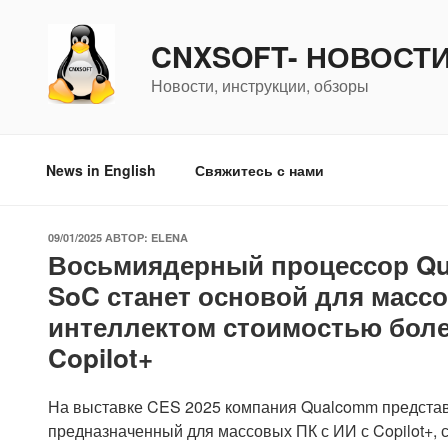
Перейти
к
CNXSOFT- НОВОСТ
содержимому
Новости, инструкции, обзоры
News in English
Свяжитесь с нами
ОПУБЛИКОВАНО
09/01/2025
АВТОР:
ELENA
Восьмиядерный процессор Qua
SoC станет основой для масс
интеллектом стоимостью боле
Copilot+
На выставке CES 2025 компания Qualcomm представ
предназначенный для массовых ПК с ИИ с Copilot+, 