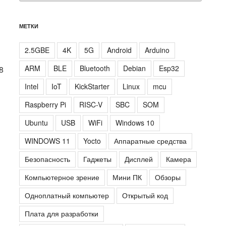
МЕТКИ
2.5GBE
4K
5G
Android
Arduino
ARM
BLE
Bluetooth
Debian
Esp32
8
Intel
IoT
KickStarter
Linux
mcu
Raspberry Pi
RISC-V
SBC
SOM
Ubuntu
USB
WiFi
Windows 10
WINDOWS 11
Yocto
Аппаратные средства
Безопасность
Гаджеты
Дисплей
Камера
Компьютерное зрение
Мини ПК
Обзоры
Одноплатный компьютер
Открытый код
Плата для разработки