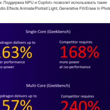
. Поддержка NPU и Copilot+ позволит использовать такие
 Effects Animate/Portrait Light, Generative Fill/Erase in Phot