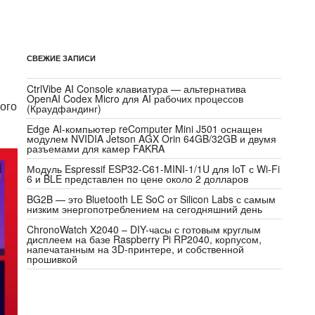
СВЕЖИЕ ЗАПИСИ
CtrlVibe AI Console клавиатура — альтернатива
OpenAI Codex Micro для AI рабочих процессов
ого
(Краудфандинг)
Edge AI-компьютер reComputer Mini J501 оснащен
модулем NVIDIA Jetson AGX Orin 64GB/32GB и двумя
разъемами для камер FAKRA
Модуль Espressif ESP32-C61-MINI-1/1U для IoT с Wi-Fi
6 и BLE представлен по цене около 2 долларов
BG2B — это Bluetooth LE SoC от Silicon Labs с самым
низким энергопотреблением на сегодняшний день
ChronoWatch X2040 – DIY-часы с готовым круглым
дисплеем на базе Raspberry Pi RP2040, корпусом,
напечатанным на 3D-принтере, и собственной
прошивкой