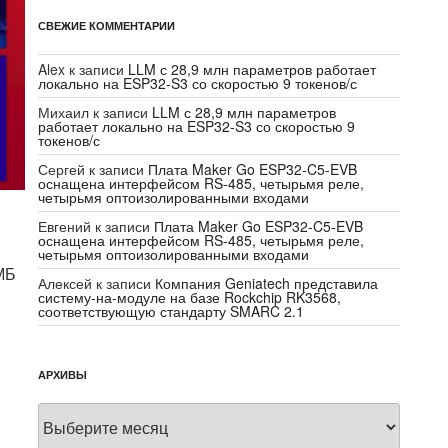
СВЕЖИЕ КОММЕНТАРИИ
Alex
к записи
LLM с 28,9 млн параметров работает
локально на ESP32-S3 со скоростью 9 токенов/с
Михаил
к записи
LLM с 28,9 млн параметров
работает локально на ESP32-S3 со скоростью 9
токенов/с
Сергей
к записи
Плата Maker Go ESP32-C5-EVB
оснащена интерфейсом RS-485, четырьмя реле,
четырьмя оптоизолированными входами
Евгений
к записи
Плата Maker Go ESP32-C5-EVB
оснащена интерфейсом RS-485, четырьмя реле,
четырьмя оптоизолированными входами
МБ
Алексей
к записи
Компания Geniatech представила
систему-на-модуле на базе Rockchip RK3568,
соответствующую стандарту SMARC 2.1
АРХИВЫ
Архивы