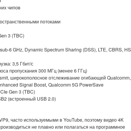
о
них чипов
 пространственными потоками
Gen 3 (TBC)
b-6 GHz, Dynamic Spectrum Sharing (DSS), LTE, CBRS, HS
узка: 3,5 Гбит/с
оса пропускания 300 МГц (менее 6 ГГц)
nsmit, широкополосное отслеживание огибающей Qualcomm,
nhanced Signal Boost, Qualcomm 5G PowerSave
CIe Gen 3 (TBC)
USB2 (встроенный USB 2.0)
P9, ​​часто используемыми в YouTube, поэтому видео 4K
производиться не плавно или полагаться на программное