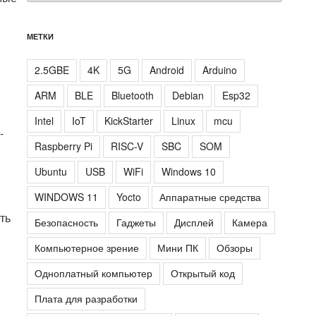
МЕТКИ
2.5GBE
4K
5G
Android
Arduino
ARM
BLE
Bluetooth
Debian
Esp32
Intel
IoT
KickStarter
Linux
mcu
-
Raspberry Pi
RISC-V
SBC
SOM
Ubuntu
USB
WiFi
Windows 10
WINDOWS 11
Yocto
Аппаратные средства
ть
Безопасность
Гаджеты
Дисплей
Камера
)
Компьютерное зрение
Мини ПК
Обзоры
Одноплатный компьютер
Открытый код
Плата для разработки