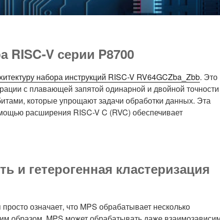
а RISC-V серии P8700
хитектуру набора инструкций RISC-V RV64GCZba_Zbb
. Это
рации с плавающей запятой одинарной и двойной точности
итами, которые упрощают задачи обработки данных. Эта
омощью расширения RISC-V C (RVC) обеспечивает
ь и гетерогенная кластеризация
просто означает, что MPS обрабатывает несколько
аким образом, MPS может обрабатывать даже взаимозависи