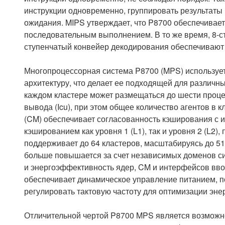
инструкции одновременно, группировать результаты
ожидания. MIPS утверждает, что P8700 обеспечивае
последовательным выполнением. В то же время, 8-ст
ступенчатый конвейер декодирования обеспечивают
Многопроцессорная система P8700 (MPS) использу
архитектуру, что делает ее подходящей для различ
каждом кластере может размещаться до шести проце
вывода (Icu), при этом общее количество агентов в
(CM) обеспечивает согласованность кэширования с и
кэшированием как уровня 1 (L1), так и уровня 2 (L2)
поддерживает до 64 кластеров, масштабируясь до 512
больше повышается за счет независимых доменов с
и энергоэффективность ядер, CM и интерфейсов вво
обеспечивает динамическое управление питанием, п
регулировать тактовую частоту для оптимизации эне
Отличительной чертой P8700 MPS является возможн