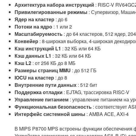
Архитектура набора инструкций
: RISC-V RV64GC
Привилегированные режимы
: Супервизор, Машин
Ядер на кластер
: до 6
Потоки на ядро
: 1 или 2
Масштабируемость
: до 64 кластеров, 512 ядер, 20
Конвейер
: 8-широкая выборка, 4-широкая декодир
Кэш инструкций L1
: 32 КБ или 64 КБ
Кэш данных L1
: 32 КБ или 64 КБ
Кэш L2
: от 256 КБ до 8 МБ
Размеры страниц MMU
: до 512 ГБ
IOCU на кластер
: до 8
Внутренние пути данных
: 512 бит
Поддержка отладки
: EJTAG, трассировка RISC-V
Управление питанием
: управление питанием на ур
Функциональная безопасность
: соответствует ASI
Интерфейс системной шины
: AMBA ACE, AXI-4
В MIPS P8700 MPS встроены функции обеспечения ф
Устройство совместимо со стандартом ASIL-B (D) д