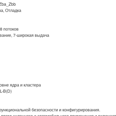
Zba_Zbb
а, Отладка
48 потоков
ование, 7-широкая выдача
овне ядра и кластера
L-B(D)
ункциональной безопасности и конфигурирования.
ля промышленного и автомобильного применения и включает