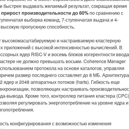
 и быстрее выдавать желаемый результат, сокращая время
т
прирост производительности до 60%
по сравнению с
упенчатая выборка команд, 7-ступенчатая выдача и 4-
 высокую пропускную способность.
ет высокомасштабируемую и настраиваемую кластерную
ных приложений с высокой интенсивностью вычислений. В
ссорных ядер RISC-V и восемь блоков когерентности ввода
 кластере не должно превышать восьми. Coherence Manager
спользованием протокола на основе каталогов, управляя
, причем размер последнего составляет до 8 МБ. Архитектура
 ядер и 2048 аппаратных потоков (harts). Гибкость еще
инхронизации, позволяющих настраивать производительнос
да-вывода. Кроме того, контроллер питания кластера (CPC
озволяя регулировать энергопотребление на уровне ядра и
ргопотребления.
ость конфигурирования с возможностью изменения