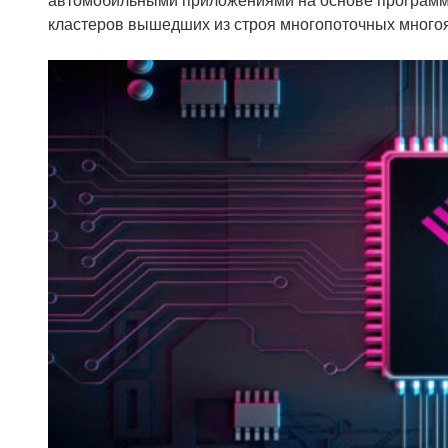
кластеров вышедших из строя многопоточных много