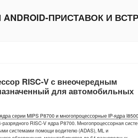
И ANDROID-ПРИСТАВОК И ВС
ессор RISC-V с внеочередным
назначенный для автомобильных
ядра серии MIPS P8700 и многопроцессорные IP-ядра I850
4-разрядного RISC-V ядра P8700. Многопроцессорная сист
выми системами помощи водителю (ADAS), ML и
ого обеспечения, масштабируется до 64 разнородных