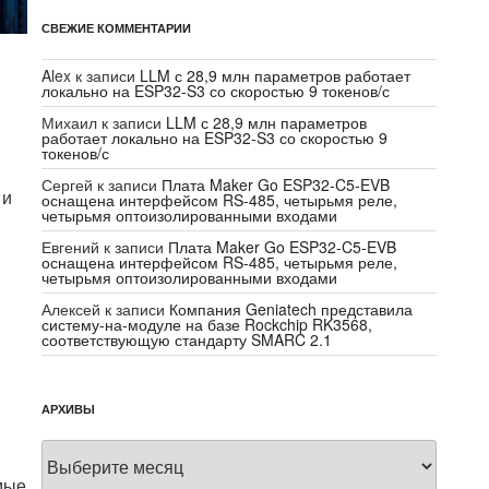
СВЕЖИЕ КОММЕНТАРИИ
Alex
к записи
LLM с 28,9 млн параметров работает
локально на ESP32-S3 со скоростью 9 токенов/с
Михаил
к записи
LLM с 28,9 млн параметров
работает локально на ESP32-S3 со скоростью 9
токенов/с
Сергей
к записи
Плата Maker Go ESP32-C5-EVB
 и
оснащена интерфейсом RS-485, четырьмя реле,
четырьмя оптоизолированными входами
Евгений
к записи
Плата Maker Go ESP32-C5-EVB
оснащена интерфейсом RS-485, четырьмя реле,
четырьмя оптоизолированными входами
Алексей
к записи
Компания Geniatech представила
систему-на-модуле на базе Rockchip RK3568,
соответствующую стандарту SMARC 2.1
АРХИВЫ
Архивы
мые