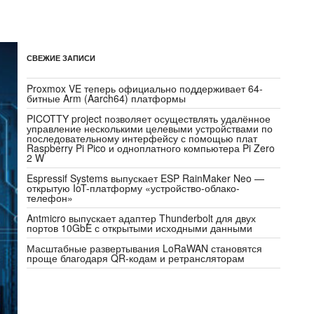
СВЕЖИЕ ЗАПИСИ
Proxmox VE теперь официально поддерживает 64-
битные Arm (Aarch64) платформы
PICOTTY project позволяет осуществлять удалённое
управление несколькими целевыми устройствами по
последовательному интерфейсу с помощью плат
Raspberry Pi Pico и одноплатного компьютера Pi Zero
2 W
Espressif Systems выпускает ESP RainMaker Neo —
открытую IoT-платформу «устройство-облако-
телефон»
Antmicro выпускает адаптер Thunderbolt для двух
портов 10GbE с открытыми исходными данными
Масштабные развертывания LoRaWAN становятся
проще благодаря QR-кодам и ретрансляторам