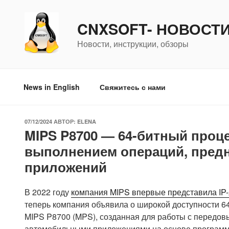
Перейти
к
CNXSOFT- НОВОСТ
содержимому
Новости, инструкции, обзоры
News in English
Свяжитесь с нами
ОПУБЛИКОВАНО
07/12/2024
АВТОР:
ELENA
MIPS P8700 — 64-битный проц
выполнением операций, пред
приложений
В 2022 году
компания MIPS впервые представила IP-
теперь компания объявила о широкой доступности 6
MIPS P8700 (MPS), созданная для работы с передо
автомобильными приложениями на основе программн