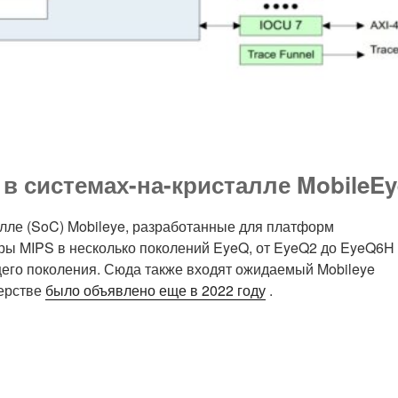
 в системах-на-кристалле MobileEy
алле (SoC) Mobileye, разработанные для платформ
ры MIPS в несколько поколений EyeQ, от EyeQ2 до EyeQ6H
его поколения. Сюда также входят ожидаемый Mobileye
ерстве
было объявлено еще в 2022 году
.