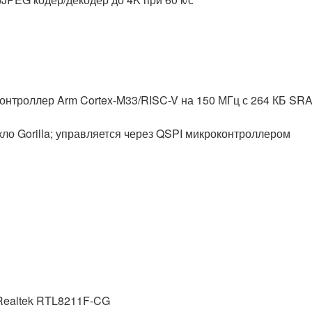
нтроллер Arm Cortex-M33/RISC-V на 150 МГц с 264 КБ SR
екло Gorilla; управляется через QSPI микроконтроллером
 Realtek RTL8211F-CG