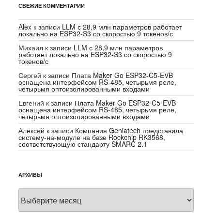
СВЕЖИЕ КОММЕНТАРИИ
Alex
к записи
LLM с 28,9 млн параметров работает
локально на ESP32-S3 со скоростью 9 токенов/с
Михаил
к записи
LLM с 28,9 млн параметров
работает локально на ESP32-S3 со скоростью 9
токенов/с
Сергей
к записи
Плата Maker Go ESP32-C5-EVB
оснащена интерфейсом RS-485, четырьмя реле,
четырьмя оптоизолированными входами
Евгений
к записи
Плата Maker Go ESP32-C5-EVB
оснащена интерфейсом RS-485, четырьмя реле,
четырьмя оптоизолированными входами
Алексей
к записи
Компания Geniatech представила
систему-на-модуле на базе Rockchip RK3568,
соответствующую стандарту SMARC 2.1
АРХИВЫ
Архивы