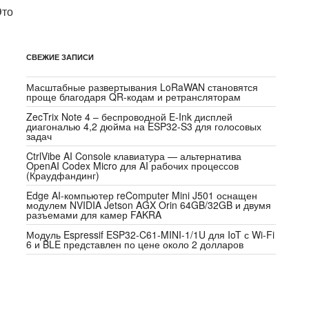
Это
СВЕЖИЕ ЗАПИСИ
Масштабные развертывания LoRaWAN становятся
проще благодаря QR-кодам и ретрансляторам
ZecTrix Note 4 – беспроводной E-Ink дисплей
диагональю 4,2 дюйма на ESP32-S3 для голосовых
задач
CtrlVibe AI Console клавиатура — альтернатива
OpenAI Codex Micro для AI рабочих процессов
(Краудфандинг)
Edge AI-компьютер reComputer Mini J501 оснащен
модулем NVIDIA Jetson AGX Orin 64GB/32GB и двумя
разъемами для камер FAKRA
Модуль Espressif ESP32-C61-MINI-1/1U для IoT с Wi-Fi
6 и BLE представлен по цене около 2 долларов