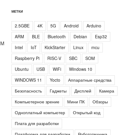
МЕТКИ
2.5GBE
4K
5G
Android
Arduino
ARM
BLE
Bluetooth
Debian
Esp32
AM
Intel
IoT
KickStarter
Linux
mcu
Raspberry Pi
RISC-V
SBC
SOM
Ubuntu
USB
WiFi
Windows 10
WINDOWS 11
Yocto
Аппаратные средства
Безопасность
Гаджеты
Дисплей
Камера
Компьютерное зрение
Мини ПК
Обзоры
Одноплатный компьютер
Открытый код
Плата для разработки
Платформа для разработки
Робототехника