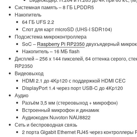
Системная память – 8 ГБ LPDDR5
Накопитель
64 ГБ UFS 2.2
Слот для карт microSD (
UHS-I SDR104
)
Подсистема микроконтроллера
SoC –
Raspberry Pi RP2350
двухъядерный микроко
Накопитель – 16 МБ flash
Дисплей – 256 x 144 пикселей, 64 оттенка серого, ст
RP2350
Видеовыход
HDMI 2.1 до 4Kp120 с поддержкой HDMI CEC
DisplayPort 1.4 через порт USB-C до 4Kp120
Аудио
Разъём 3,5 мм (стереовыход + микрофон)
Встроенный микрофон и динамик
Аудиокодек Nuvoton NAU8822
Сеть и беспроводная связь
2 порта Gigabit Ethernet RJ45 через контроллеры