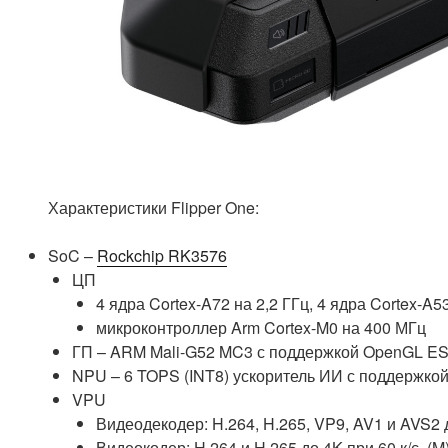
Характеристики Flipper One:
SoC –
Rockchip RK3576
ЦП
4 ядра Cortex-A72 на 2,2 ГГц, 4 ядра Cortex-A53
микроконтроллер Arm Cortex-M0 на 400 МГц
ГП – ARM Mali-G52 MC3 с поддержкой OpenGL ES 1.1
NPU – 6 TOPS (INT8) ускоритель ИИ с поддержкой
VPU
Видеодекодер: H.264, H.265, VP9, AV1 и AVS2 д
Видеокодер: H.264 и H.265 до 4K при 60 к/с, (