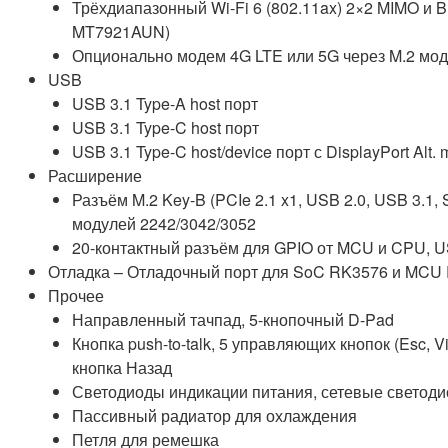
Трёхдиапазонный Wi-Fi 6 (802.11ax) 2×2 MIMO и 
MT7921AUN)
Опционально модем 4G LTE или 5G через M.2 мод
USB
USB 3.1 Type-A host порт
USB 3.1 Type-C host порт
USB 3.1 Type-C host/device порт с DisplayPort Al
Расширение
Разъём M.2 Key-B (PCIe 2.1 x1, USB 2.0, USB 3.1,
модулей 2242/3042/3052
20-контактный разъём для GPIO от MCU и CPU, US
Отладка – Отладочный порт для SoC RK3576 и MCU
Прочее
Направленный тачпад, 5-кнопочный D-Pad
Кнопка push-to-talk, 5 управляющих кнопок (Esc, 
кнопка Назад
Светодиоды индикации питания, сетевые светод
Пассивный радиатор для охлаждения
Петля для ремешка