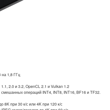
 на 1,8 ГГц
, 2.0 и 3.2, OpenCL 2.1 и Vulkan 1.2
 смешанных операций INT4, INT8, INT16, BF16 и TF32.
о 8K при 30 к/с или 4K при 120 к/с
M)JPEG кодер/декодер до 4K при 60 к/с