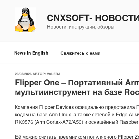
Перейти
к
CNXSOFT- НОВОСТ
содержимому
Новости, инструкции, обзоры
News in English
Свяжитесь с нами
ОПУБЛИКОВАНО
23/05/2026
АВТОР:
VALERA
Flipper One – Портативный Ar
мультиинструмент на базе Roc
Компания Flipper Devices официально представила 
кодом на базе Arm Linux, а также сетевой и Edge A
RK3576 (Arm Cortex-A72/A53) и оснащённый Raspber
Её можно считать преемником популярного
Flipper 