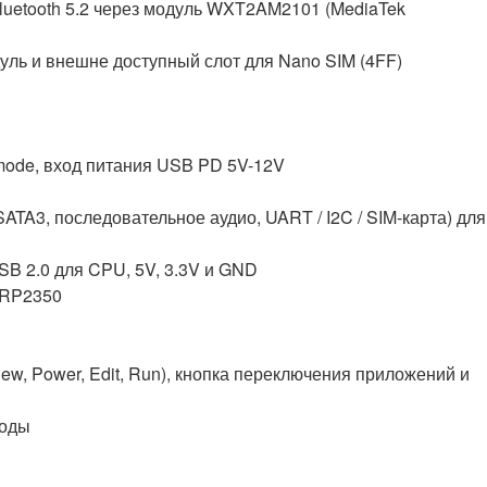
Bluetooth 5.2 через модуль WXT2AM2101 (MediaTek
уль и внешне доступный слот для Nano SIM (4FF)
t. mode, вход питания USB PD 5V-12V
 SATA3, последовательное аудио, UART / I2C / SIM-карта) для
B 2.0 для CPU, 5V, 3.3V и GND
 RP2350
View, Power, Edit, Run), кнопка переключения приложений и
иоды