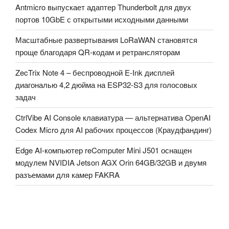
Antmicro выпускает адаптер Thunderbolt для двух
портов 10GbE с открытыми исходными данными
Масштабные развертывания LoRaWAN становятся
проще благодаря QR-кодам и ретрансляторам
ZecTrix Note 4 – беспроводной E-Ink дисплей
диагональю 4,2 дюйма на ESP32-S3 для голосовых
задач
CtrlVibe AI Console клавиатура — альтернатива OpenAI
Codex Micro для AI рабочих процессов (Краудфандинг)
Edge AI-компьютер reComputer Mini J501 оснащен
модулем NVIDIA Jetson AGX Orin 64GB/32GB и двумя
разъемами для камер FAKRA