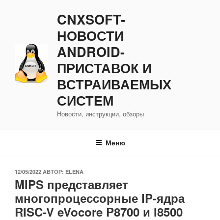
Перейти
CNXSOFT-
к
содержимому
НОВОСТИ
ANDROID-
ПРИСТАВОК И
ВСТРАИВАЕМЫХ
СИСТЕМ
Новости, инструкции, обзоры
Меню
ОПУБЛИКОВАНО
12/05/2022
АВТОР:
ELENA
MIPS представляет
многопроцессорные IP-ядра
RISC-V eVocore P8700 и I8500