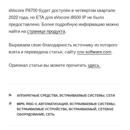
eVocore P8700 будет доступен в четвертом квартале
2022 года, но ETA для eVocore I8500 IP не было
предоставлено. Более подробную информацию можно
найти на
странице продукта
.
Выражаем свою благодарность источнику из которого
взята и переведена статья, сайту
cnx-software.com
.
Оригинал статьи вы можете прочитать
здесь.
РУБРИКИ
АППАРАТНЫЕ СРЕДСТВА
,
ВСТРАИВАЕМЫЕ СИСТЕМЫ
,
СЕТИ
МЕТКИ
MIPS
,
RISC-V
,
АВТОМАТИЗАЦИЯ
,
ВСТРАИВАЕМЫЕ СИСТЕМЫ
,
ВСТРАИВАЕМЫЕ УСТРОЙСТВА
,
ВСТРАИВАЕМЫЙ
,
СЕТЕВОЕ
ОБОРУДОВАНИЕ
,
СЕТЬ