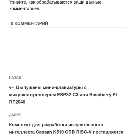
Узнайте, как обрабатываются ваши данные
комментариев
.
0
КОММЕНТАРИЙ
Навигация
Предыдущая
НАЗАД
по
запись:
записям
Выпущены мини-клавиатуры с
микроконтроллером ESP32-C3 или Raspberry Pi
RP2040
Следующая
ДАЛЕЕ
запись
Комплект для разработки искусственного
интеллекта Canaan K510 CRB RISC-V поставляется