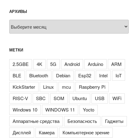
АРХИВЫ
Архивы
МЕТКИ
2.5GBE
4K
5G
Android
Arduino
ARM
BLE
Bluetooth
Debian
Esp32
Intel
IoT
KickStarter
Linux
mcu
Raspberry Pi
RISC-V
SBC
SOM
Ubuntu
USB
WiFi
Windows 10
WINDOWS 11
Yocto
Аппаратные средства
Безопасность
Гаджеты
Дисплей
Камера
Компьютерное зрение