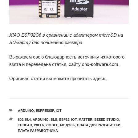
XIAO ESP32C6 в сравнении с адаптером microSD на
SD-карту для понимания размера
Выражаем свою благодарность источнику из которого
взята и переведена статья, сайту
cnx-software.com
.
Оригинал статьи вы можете прочитать
здесь.
РУБРИКИ
ARDUINO
,
ESPRESSIF
,
IOT
МЕТКИ
802.15.4
,
ARDUINO
,
BLE
,
ESP32
,
IOT
,
MATTER
,
SEEED STUDIO
,
THREAD
,
WIFI 6
,
ZIGBEE
,
МОДУЛЬ
,
ПЛАТА ДЛЯ РАЗРАБОТКИ
,
ПЛАТА РАЗРАБОТЧИКА