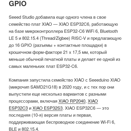
GPIO
Seeed Studio добавила еще одного члена в свое
семейство плат XIAO — XIAO ESP32C6, работающую
на базе микроконтроллера ESP32-C6 WiFi 6, Bluetooth
LE 5 и 802.15.4 (Thread/Zigbee) RISC-V и предлагающую
до 16 GPIO (разъемы + контактные площадки) в
крошечном форм-факторе 21 x 17,5 мм, который
меньше обычной печатной платы и делает ее одной из
самых маленьких плат ESP32-C6.
Компания запустила семейство XIAO с Seeeduino XIAO
(микрочип SAMD21G18) в 2020 году, и с тех пор они
выпустили еще несколько вариантов с разными
процессорами, включая
XIAO RP2040
,
XIAO
ESP32C3
и
XIAO ESP32S3
. XIAO ESP32C6 — это
последняя (10-я) версия платы и первая,
поддерживающая беспроводное соединение Wi-Fi 6,
BLE и 802.15.4.