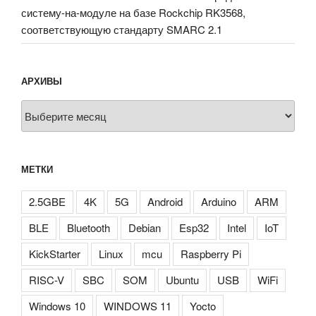
систему-на-модуле на базе Rockchip RK3568,
соответствующую стандарту SMARC 2.1
АРХИВЫ
Архивы
МЕТКИ
2.5GBE
4K
5G
Android
Arduino
ARM
BLE
Bluetooth
Debian
Esp32
Intel
IoT
KickStarter
Linux
mcu
Raspberry Pi
RISC-V
SBC
SOM
Ubuntu
USB
WiFi
Windows 10
WINDOWS 11
Yocto