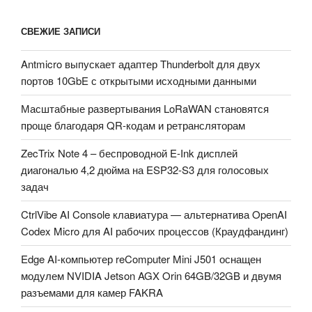
СВЕЖИЕ ЗАПИСИ
Antmicro выпускает адаптер Thunderbolt для двух
портов 10GbE с открытыми исходными данными
Масштабные развертывания LoRaWAN становятся
проще благодаря QR-кодам и ретрансляторам
ZecTrix Note 4 – беспроводной E-Ink дисплей
диагональю 4,2 дюйма на ESP32-S3 для голосовых
задач
CtrlVibe AI Console клавиатура — альтернатива OpenAI
Codex Micro для AI рабочих процессов (Краудфандинг)
Edge AI-компьютер reComputer Mini J501 оснащен
модулем NVIDIA Jetson AGX Orin 64GB/32GB и двумя
разъемами для камер FAKRA