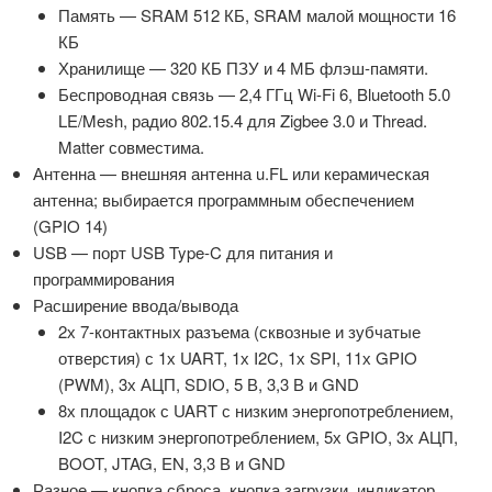
Память — SRAM 512 КБ, SRAM малой мощности 16
КБ
Хранилище — 320 КБ ПЗУ и 4 МБ флэш-памяти.
Беспроводная связь — 2,4 ГГц Wi-Fi 6, Bluetooth 5.0
LE/Mesh, радио 802.15.4 для Zigbee 3.0 и Thread.
Matter совместима.
Антенна — внешняя антенна u.FL или керамическая
антенна; выбирается программным обеспечением
(GPIO 14)
USB — порт USB Type-C для питания и
программирования
Расширение ввода/вывода
2х 7-контактных разъема (сквозные и зубчатые
отверстия) с 1х UART, 1х I2C, 1х SPI, 11х GPIO
(PWM), 3х АЦП, SDIO, 5 В, 3,3 В и GND
8х площадок с UART с низким энергопотреблением,
I2C с низким энергопотреблением, 5х GPIO, 3х АЦП,
BOOT, JTAG, EN, 3,3 В и GND
Разное — кнопка сброса, кнопка загрузки, индикатор