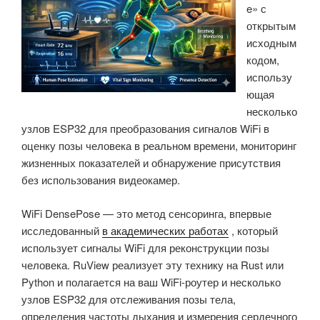
e» с
открытым
исходным
кодом,
использу
ющая
несколько
узлов ESP32 для преобразования сигналов WiFi в
оценку позы человека в реальном времени, мониторинг
жизненных показателей и обнаружение присутствия
без использования видеокамер.
WiFi DensePose — это метод сенсоринга, впервые
исследованный
в академических работах
, который
использует сигналы WiFi для реконструкции позы
человека. RuView реализует эту технику на Rust или
Python и полагается на ваш WiFi-роутер и несколько
узлов ESP32 для отслеживания позы тела,
определения частоты дыхания и измерения сердечного