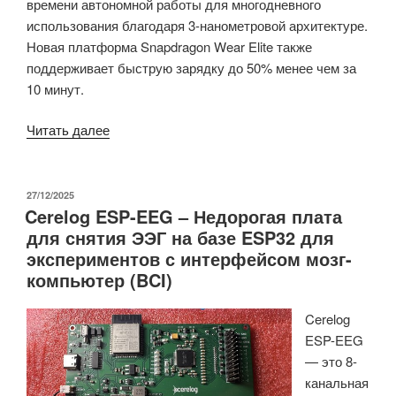
времени автономной работы для многодневного
использования благодаря 3-нанометровой архитектуре.
Новая платформа Snapdragon Wear Elite также
поддерживает
быструю зарядку до 50% менее чем за
10 минут.
«Платформа
Читать далее
для
носимых
устройств
ОПУБЛИКОВАНО
27/12/2025
Cerelog ESP-EEG – Недорогая плата
Qualcomm
для снятия ЭЭГ на базе ESP32 для
Snapdragon
экспериментов с интерфейсом мозг-
Wear
компьютер (BCI)
Elite
предлагает
Cerelog
поддержку
ESP-EEG
5G
— это 8-
RedCap,
канальная
WiFi