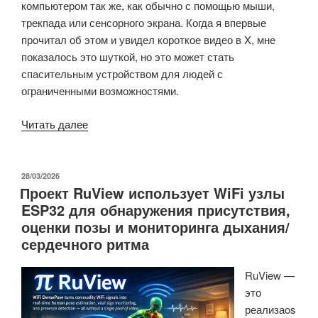
компьютером так же, как обычно с помощью мыши,
трекпада или сенсорного экрана. Когда я впервые
прочитал об этом и увидел короткое видео в X, мне
показалось это шуткой, но это может стать
спасительным устройством для людей с
ограниченными возможностями.
«Augmental
Читать далее
MouthPad
—
это
ОПУБЛИКОВАНО
28/03/2026
Проект RuView использует WiFi узлы
сенсорная
ESP32 для обнаружения присутствия,
панель/
оценки позы и мониторинга дыхания/
трекпад,
сердечного ритма
управляемая
языком»
RuView —
это
реализаos