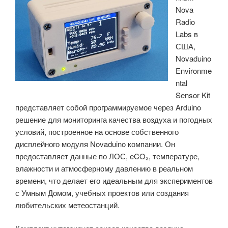
Nova
для
Radio
экспериментов
Labs в
с
США,
интерфейсом
Novaduino
мозг-
Environme
компьютер
ntal
(BCI)»
Sensor Kit
представляет собой программируемое через Arduino
решение для мониторинга качества воздуха и погодных
условий, построенное на основе собственного
дисплейного модуля Novaduino компании. Он
предоставляет данные по ЛОС, eCO₂, температуре,
влажности и атмосферному давлению в реальном
времени, что делает его идеальным для экспериментов
с Умным Домом, учебных проектов или создания
любительских метеостанций.