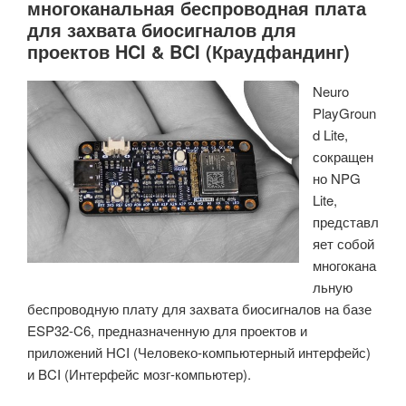
многоканальная беспроводная плата
среды
для захвата биосигналов для
и
проектов HCI & BCI (Краудфандинг)
качества
воздуха
Neuro
с
PlayGroun
программированием
d Lite,
на
сокращен
Arduino,
но NPG
оснащенный
Lite,
датчиками
представл
ENS160
яет собой
и
многокана
BME280»
льную
беспроводную плату для захвата биосигналов на базе
ESP32-C6, предназначенную для проектов и
приложений HCI (Человеко-компьютерный интерфейс)
и BCI (Интерфейс мозг-компьютер).