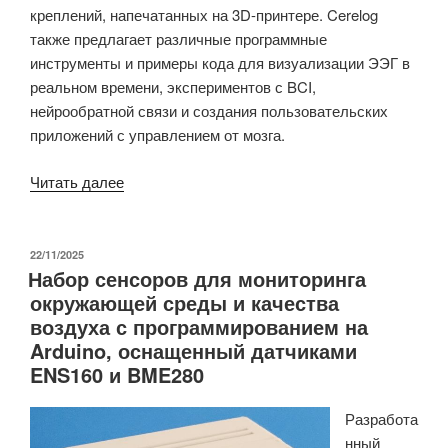
креплений, напечатанных на 3D-принтере. Cerelog
также предлагает различные программные
инструменты и примеры кода для визуализации ЭЭГ в
реальном времени, экспериментов с BCI,
нейрообратной связи и создания пользовательских
приложений с управлением от мозга.
«Cerelog
Читать далее
ESP-
EEG
–
ОПУБЛИКОВАНО
22/11/2025
Набор сенсоров для мониторинга
Недорогая
окружающей среды и качества
плата
воздуха с программированием на
для
Arduino, оснащенный датчиками
снятия
ENS160 и BME280
ЭЭГ
на
Разработа
базе
нный
ESP32