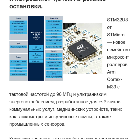
остановки.
биосигналов
для
STM32U3
проектов
от
HCI
STMicro
&
— новое
BCI
семейство
(Краудфандинг)»
микроконт
роллеров
Arm
Cortex-
M33 с
тактовой частотой до 96 МГц и ультранизким
энергопотреблением, разработанное для счётчиков
коммунальных услуг, медицинских устройств, таких
как глюкометры и инсулиновые помпы, а также
промышленных сенсоров.
Компания заявляет, что семейство микроконтроллеров