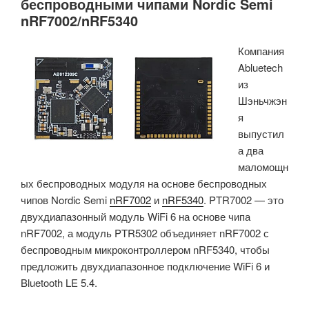
беспроводными чипами Nordic Semi
на
nRF7002/nRF5340
базе
Cortex-
Компания
M33
Abluetech
достигает
из
показателя
Шэньчжэн
117
я
Coremark/
выпустил
мВт
а два
в
маломощн
активном
ых беспроводных модуля на основе беспроводных
режиме
чипов Nordic Semi
nRF7002
и
nRF5340
. PTR7002 — это
и
двухдиапазонный модуль WiFi 6 на основе чипа
потребляет
nRF7002, а модуль PTR5302 объединяет nRF7002 с
1,6
беспроводным микроконтроллером nRF5340, чтобы
мкА
предложить двухдиапазонное подключение WiFi 6 и
в
Bluetooth LE 5.4.
режиме
остановки.»