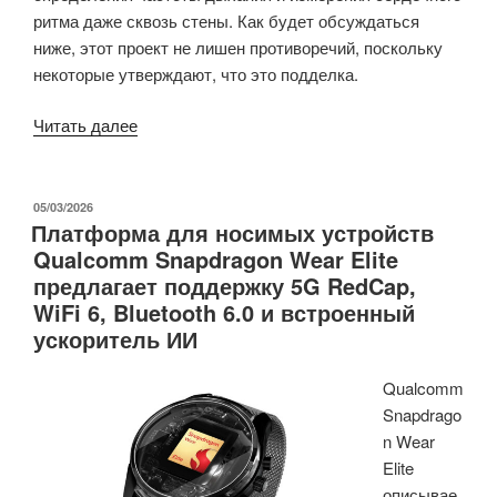
ритма даже сквозь стены. Как будет обсуждаться
ниже, этот проект не лишен противоречий, поскольку
некоторые утверждают, что это подделка.
«Проект
Читать далее
RuView
использует
WiFi
ОПУБЛИКОВАНО
05/03/2026
Платформа для носимых устройств
узлы
Qualcomm Snapdragon Wear Elite
ESP32
предлагает поддержку 5G RedCap,
для
WiFi 6, Bluetooth 6.0 и встроенный
обнаружения
ускоритель ИИ
присутствия,
оценки
Qualcomm
позы
Snapdrago
и
n Wear
мониторинга
Elite
дыхания/
описывае
сердечного