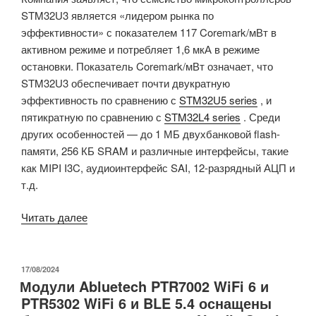
STM32U3 является «лидером рынка по
эффективности» с показателем 117 Coremark/мВт в
активном режиме и потребляет 1,6 мкА в режиме
остановки. Показатель Coremark/мВт означает, что
STM32U3 обеспечивает почти двукратную
эффективность по сравнению с
STM32U5 series
, и
пятикратную по сравнению с
STM32L4 series
. Среди
других особенностей — до 1 МБ двухбанковой flash-
памяти, 256 КБ SRAM и различные интерфейсы, такие
как MIPI I3C, аудиоинтерфейс SAI, 12-разрядный АЦП и
т.д.
«Микроконтроллер
Читать далее
STMicro
STM32U3
со
ОПУБЛИКОВАНО
17/08/2024
Модули Abluetech PTR7002 WiFi 6 и
сверхнизким
PTR5302 WiFi 6 и BLE 5.4 оснащены
энергопотреблением