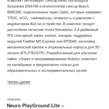
Комплект интегрирует сенсор качества воздуха
Sciosense ENS160 и environmental-сенсор Bosch
BME280, подключенные через Qwiic, которые измеряют
ТЛОС, eCO₂, температуру, влажность и давление с
индикатором AQI на устройстве. В комплект входят:
дисплейная печатная плата Novaduino, 2,4-дюймовый
IPS сенсорный экран, кнопки, энкодер, поддержка
модулей Feather M0 Express или RP2040, заголовки,
механический крепеж и опциональные корпуса для 3D-
печати (STL/F3D/STP). Разработанный для обучения
пайке, сборке и программированию Arduino, комплект
не калиброван и предназначен только для
образовательных и экспериментальных целей.
«Набор
Читать далее
сенсоров
для
мониторинга
ОПУБЛИКОВАНО
02/08/2025
Neuro PlayGround Lite –
окружающей