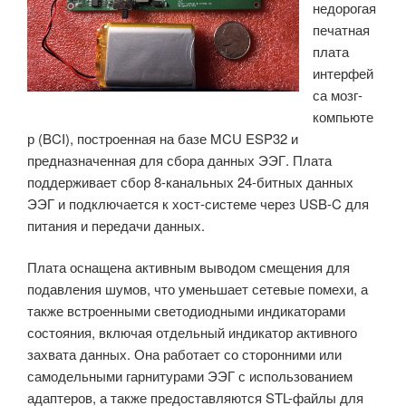
недорогая
6,
печатная
Bluetooth
плата
6.0
интерфей
и
са мозг-
встроенный
компьюте
ускоритель
р (BCI), построенная на базе MCU ESP32 и
ИИ»
предназначенная для сбора данных ЭЭГ. Плата
поддерживает сбор 8-канальных 24-битных данных
ЭЭГ и подключается к хост-системе через USB-C для
питания и передачи данных.
Плата оснащена активным выводом смещения для
подавления шумов, что уменьшает сетевые помехи, а
также встроенными светодиодными индикаторами
состояния, включая отдельный индикатор активного
захвата данных. Она работает со сторонними или
самодельными гарнитурами ЭЭГ с использованием
адаптеров, а также предоставляются STL-файлы для