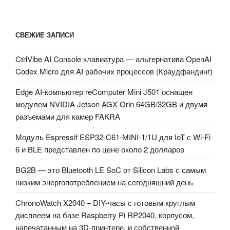
СВЕЖИЕ ЗАПИСИ
CtrlVibe AI Console клавиатура — альтернатива OpenAI
Codex Micro для AI рабочих процессов (Краудфандинг)
Edge AI-компьютер reComputer Mini J501 оснащен
модулем NVIDIA Jetson AGX Orin 64GB/32GB и двумя
разъемами для камер FAKRA
Модуль Espressif ESP32-C61-MINI-1/1U для IoT с Wi-Fi
6 и BLE представлен по цене около 2 долларов
BG2B — это Bluetooth LE SoC от Silicon Labs с самым
низким энергопотреблением на сегодняшний день
ChronoWatch X2040 – DIY-часы с готовым круглым
дисплеем на базе Raspberry Pi RP2040, корпусом,
напечатанным на 3D-принтере, и собственной