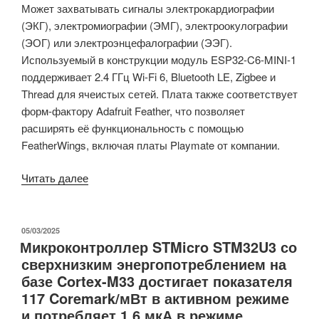
Может захватывать сигналы электрокардиографии
(ЭКГ), электромиографии (ЭМГ), электроокулографии
(ЭОГ) или электроэнцефалографии (ЭЭГ).
Используемый в конструкции модуль ESP32-C6-MINI-1
поддерживает 2.4 ГГц Wi-Fi 6, Bluetooth LE, Zigbee и
Thread для ячеистых сетей. Плата также соответствует
форм-фактору Adafruit Feather, что позволяет
расширять её функциональность с помощью
FeatherWings, включая платы Playmate от компании.
«Neuro
Читать далее
PlayGround
Lite
–
ОПУБЛИКОВАНО
05/03/2025
Микроконтроллер STMicro STM32U3 со
многоканальная
сверхнизким энергопотреблением на
беспроводная
базе Cortex-M33 достигает показателя
плата
117 Coremark/мВт в активном режиме
для
и потребляет 1,6 мкА в режиме
захвата