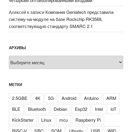
четырьмя оптоизолированными входами
Алексей
к записи
Компания Geniatech представила
систему-на-модуле на базе Rockchip RK3568,
соответствующую стандарту SMARC 2.1
АРХИВЫ
Архивы
МЕТКИ
2.5GBE
4K
5G
Android
Arduino
ARM
BLE
Bluetooth
Debian
Esp32
Intel
IoT
KickStarter
Linux
mcu
Raspberry Pi
RISC-V
SBC
SOM
Ubuntu
USB
WiFi