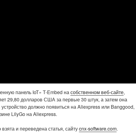
оенную панель IoT» T-Embed на
собственном веб-сайте
,
яет 29,80 долларов США за первые 30 штук, а затем она
 устройство должно появиться на Aliexpress или Banggood,
ине LilyGo на Aliexpress.
 взята и переведена статья, сайту
cnx-software.com
.