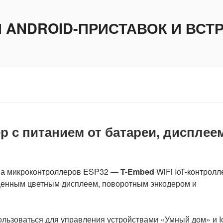
И ANDROID-ПРИСТАВОК И ВС
р с питанием от батареи, дисплее
ства микроконтроллеров ESP32 —
T-Embed
WiFi IoT-контролл
щенным цветным дисплеем, поворотным энкодером и
льзоваться для управления устройствами «Умный дом» и Io