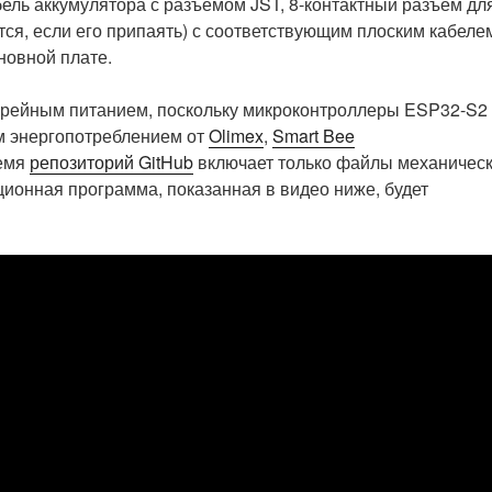
бель аккумулятора с разъемом JST, 8-контактный разъем дл
тся, если его припаять) с соответствующим плоским кабелем
новной плате.
арейным питанием, поскольку микроконтроллеры ESP32-S2
м энергопотреблением от
Olimex
,
Smart Bee
ремя
репозиторий GitHub
включает только файлы механическ
ционная программа, показанная в видео ниже, будет