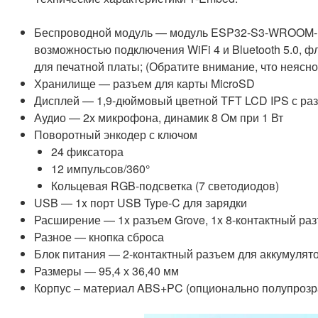
Беспроводной модуль — модуль ESP32-S3-WROOM-
возможностью подключения WiFi 4 и Bluetooth 5.0, 
для печатной платы; (Обратите внимание, что неясно
Хранилище — разъем для карты MicroSD
Дисплей — 1,9-дюймовый цветной TFT LCD IPS с разр
Аудио — 2х микрофона, динамик 8 Ом при 1 Вт
Поворотный энкодер с ключом
24 фиксатора
12 импульсов/360°
Кольцевая RGB-подсветка (7 светодиодов)
USB — 1x порт USB Type-C для зарядки
Расширение — 1x разъем Grove, 1x 8-контактный ра
Разное — кнопка сброса
Блок питания — 2-контактный разъем для аккумулято
Размеры — 95,4 х 36,40 мм
Корпус – материал ABS+PC (опционально полупрозр