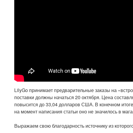
LilyGo принимает предварительные заказы на «встр
поставки должны начаться 20 октября. Цена составл
повысится до 33,04 долларов США. В конечном итоге
на момент написания статьи оно не значилось в магаз
Выражаем свою благодарность источнику из которого