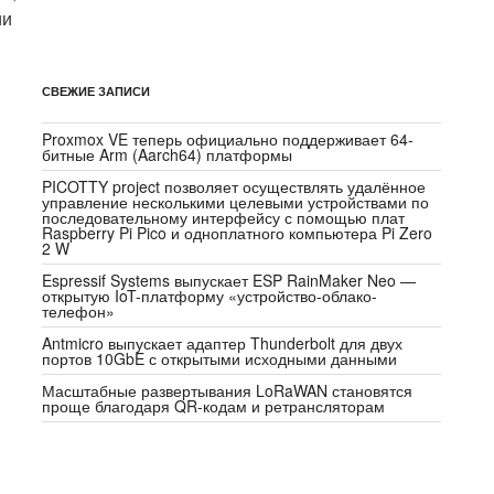
ии
СВЕЖИЕ ЗАПИСИ
Proxmox VE теперь официально поддерживает 64-
битные Arm (Aarch64) платформы
PICOTTY project позволяет осуществлять удалённое
управление несколькими целевыми устройствами по
последовательному интерфейсу с помощью плат
Raspberry Pi Pico и одноплатного компьютера Pi Zero
2 W
Espressif Systems выпускает ESP RainMaker Neo —
открытую IoT-платформу «устройство-облако-
телефон»
Antmicro выпускает адаптер Thunderbolt для двух
портов 10GbE с открытыми исходными данными
Масштабные развертывания LoRaWAN становятся
проще благодаря QR-кодам и ретрансляторам