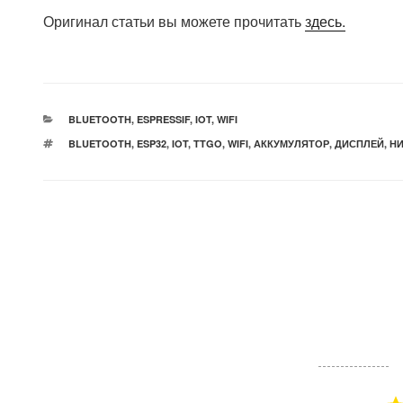
Оригинал статьи вы можете прочитать
здесь.
РУБРИКИ
BLUETOOTH
,
ESPRESSIF
,
IOT
,
WIFI
МЕТКИ
BLUETOOTH
,
ESP32
,
IOT
,
TTGO
,
WIFI
,
АККУМУЛЯТОР
,
ДИСПЛЕЙ
,
НИ