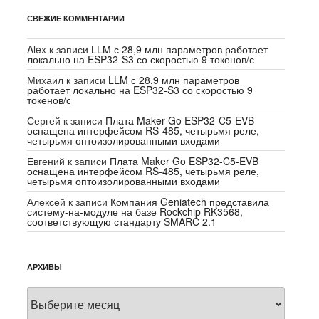
СВЕЖИЕ КОММЕНТАРИИ
Alex
к записи
LLM с 28,9 млн параметров работает
локально на ESP32-S3 со скоростью 9 токенов/с
Михаил
к записи
LLM с 28,9 млн параметров
работает локально на ESP32-S3 со скоростью 9
токенов/с
Сергей
к записи
Плата Maker Go ESP32-C5-EVB
оснащена интерфейсом RS-485, четырьмя реле,
четырьмя оптоизолированными входами
Евгений
к записи
Плата Maker Go ESP32-C5-EVB
оснащена интерфейсом RS-485, четырьмя реле,
четырьмя оптоизолированными входами
Алексей
к записи
Компания Geniatech представила
систему-на-модуле на базе Rockchip RK3568,
соответствующую стандарту SMARC 2.1
АРХИВЫ
Архивы