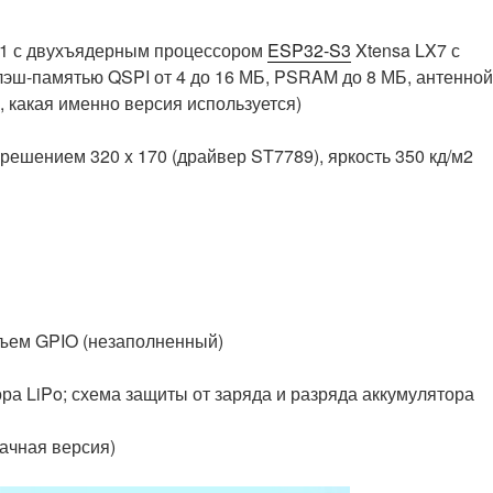
1 с двухъядерным процессором
ESP32-S3
Xtensa LX7 с
флэш-памятью QSPI от 4 до 16 МБ, PSRAM до 8 МБ, антенной
, какая именно версия используется)
ешением 320 x 170 (драйвер ST7789), яркость 350 кд/м2
зъем GPIO (незаполненный)
ра LiPo; схема защиты от заряда и разряда аккумулятора
ачная версия)