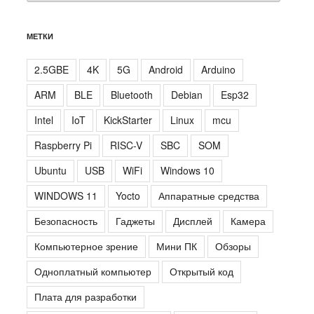
МЕТКИ
2.5GBE
4K
5G
Android
Arduino
ARM
BLE
Bluetooth
Debian
Esp32
Intel
IoT
KickStarter
Linux
mcu
Raspberry Pi
RISC-V
SBC
SOM
Ubuntu
USB
WiFi
Windows 10
WINDOWS 11
Yocto
Аппаратные средства
Безопасность
Гаджеты
Дисплей
Камера
Компьютерное зрение
Мини ПК
Обзоры
Одноплатный компьютер
Открытый код
Плата для разработки