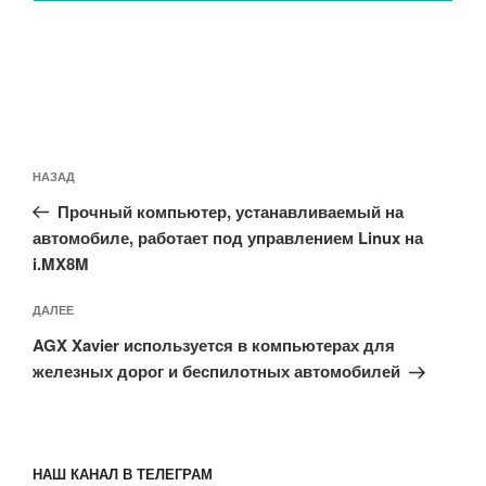
Навигация
Предыдущая
НАЗАД
по
запись:
записям
Прочный компьютер, устанавливаемый на
автомобиле, работает под управлением Linux на
i.MX8M
Следующая
ДАЛЕЕ
запись
AGX Xavier используется в компьютерах для
железных дорог и беспилотных автомобилей
НАШ КАНАЛ В ТЕЛЕГРАМ