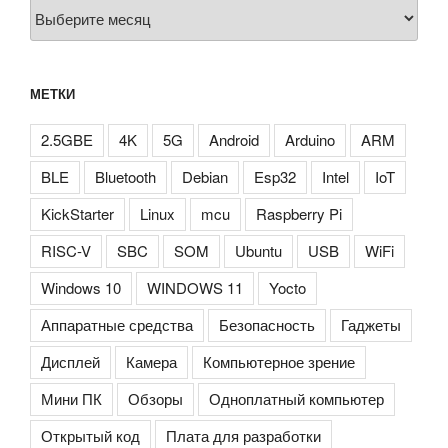
Архивы
МЕТКИ
2.5GBE
4K
5G
Android
Arduino
ARM
BLE
Bluetooth
Debian
Esp32
Intel
IoT
KickStarter
Linux
mcu
Raspberry Pi
RISC-V
SBC
SOM
Ubuntu
USB
WiFi
Windows 10
WINDOWS 11
Yocto
Аппаратные средства
Безопасность
Гаджеты
Дисплей
Камера
Компьютерное зрение
Мини ПК
Обзоры
Одноплатный компьютер
Открытый код
Плата для разработки