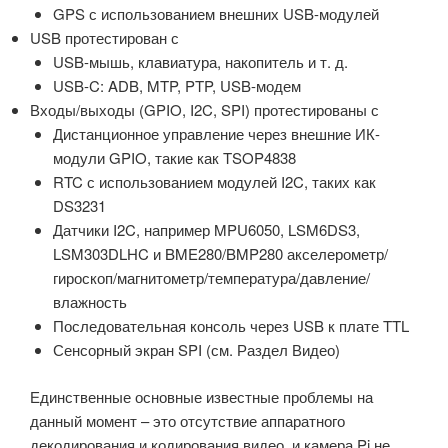
GPS с использованием внешних USB-модулей
USB протестирован с
USB-мышь, клавиатура, накопитель и т. д.
USB-C: ADB, MTP, PTP, USB-модем
Входы/выходы (GPIO, I2C, SPI) протестированы с
Дистанционное управление через внешние ИК-
модули GPIO, такие как TSOP4838
RTC с использованием модулей I2C, таких как
DS3231
Датчики I2C, например MPU6050, LSM6DS3,
LSM303DLHC и BME280/BMP280 акселерометр/
гироскоп/магнитометр/температура/давление/
влажность
Последовательная консоль через USB к плате TTL
Сенсорный экран SPI (см. Раздел Видео)
Единственные основные известные проблемы на
данный момент – это отсутствие аппаратного
декодирования и кодирования видео, и камера Pi не