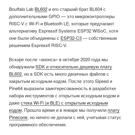
Bouffalo Lab
BL602
и его старший брат BL604 с
дополнительными GPIO — это микроконтроллеры
RISC-V с Wi-Fi и Bluetooth LE, которые предлагают
альтернативу Espressif Systems ESP32 WiSoC, хотя
они были объединены с
ESP32-C3
— собственным
решением Espressif RISC-V.
Вскоре после «анонса» в октябре 2020 года мы
обнаружили
SDK и относительно дешевую плату
BL602
, но в SDK есть много двоичных файлов с
закрытым исходным кодом. После этого Sipeed и
Pine64 выразили заинтересованность в разработке
набора инструментов с открытым исходным кодом и
даже
стека Wi-Fi (и BLE) с открытым исходным
кодом
. Прошло время и в январе мы получили
плату
Pinecone
, но ничего не делали с ней, учитывая статус
программного обеспечения.