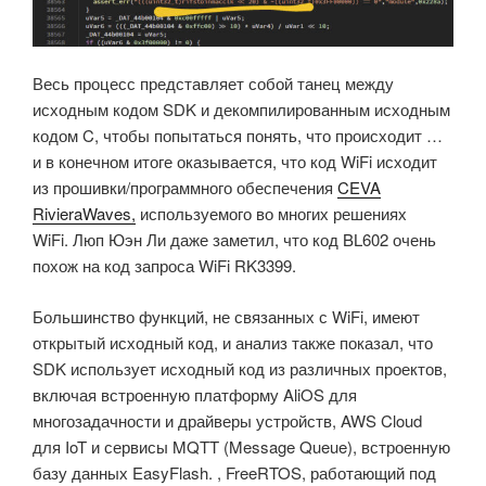
Весь процесс представляет собой танец между
исходным кодом SDK и декомпилированным исходным
кодом C, чтобы попытаться понять, что происходит …
и в конечном итоге оказывается, что код WiFi исходит
из прошивки/программного обеспечения
CEVA
RivieraWaves,
используемого во многих решениях
WiFi. Люп Юэн Ли даже заметил, что код BL602 очень
похож на код запроса WiFi RK3399.
Большинство функций, не связанных с WiFi, имеют
открытый исходный код, и анализ также показал, что
SDK использует исходный код из различных проектов,
включая встроенную платформу AliOS для
многозадачности и драйверы устройств, AWS Cloud
для IoT и сервисы MQTT (Message Queue), встроенную
базу данных EasyFlash. , FreeRTOS, работающий под