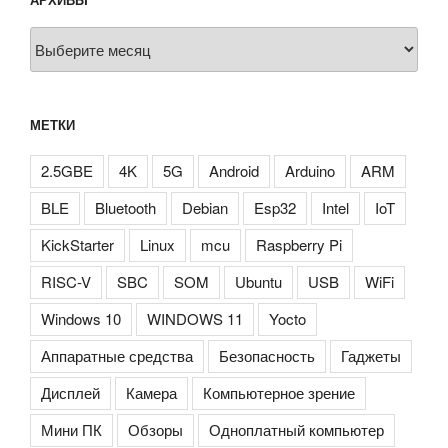
Архивы
МЕТКИ
2.5GBE
4K
5G
Android
Arduino
ARM
BLE
Bluetooth
Debian
Esp32
Intel
IoT
KickStarter
Linux
mcu
Raspberry Pi
RISC-V
SBC
SOM
Ubuntu
USB
WiFi
Windows 10
WINDOWS 11
Yocto
Аппаратные средства
Безопасность
Гаджеты
Дисплей
Камера
Компьютерное зрение
Мини ПК
Обзоры
Одноплатный компьютер