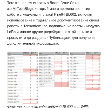
Того же нельзя сказать о Люпе Юэне Ли (он
же
MrTechBlog
), который много времени посвятил
работе с модулем и платой Pine64 BL602, включая
использование и тщательное документирование своей
работы с
Tensorflow Lite
,
подключение платы к модулю
LoRa
и
многое другое
(перейдите по этой ссылке и
прокрутите до раздела «Публикации» для получения
дополнительной информации).
Функции и строки кода модулей BL602 «не-WiFi»