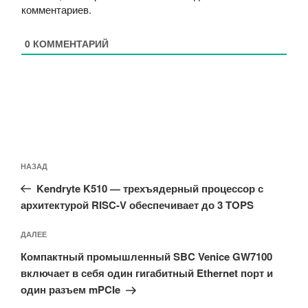
комментариев
.
0
КОММЕНТАРИЙ
Навигация
Предыдущая
НАЗАД
по
запись:
записям
Kendryte K510 — трехъядерный процессор с
архитектурой RISC-V обеспечивает до 3 TOPS
Следующая
ДАЛЕЕ
запись
Компактный промышленный SBC Venice GW7100
включает в себя один гигабитный Ethernet порт и
один разъем mPCIe