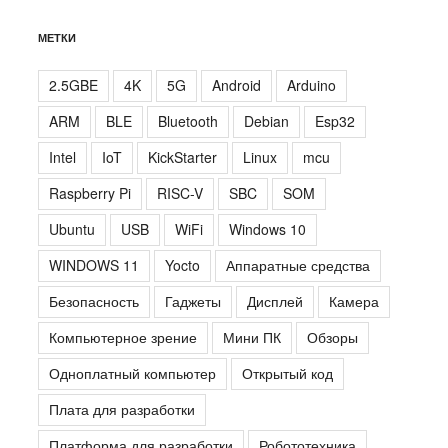
МЕТКИ
2.5GBE
4K
5G
Android
Arduino
ARM
BLE
Bluetooth
Debian
Esp32
Intel
IoT
KickStarter
Linux
mcu
Raspberry Pi
RISC-V
SBC
SOM
Ubuntu
USB
WiFi
Windows 10
WINDOWS 11
Yocto
Аппаратные средства
Безопасность
Гаджеты
Дисплей
Камера
Компьютерное зрение
Мини ПК
Обзоры
Одноплатный компьютер
Открытый код
Плата для разработки
Платформа для разработки
Робототехника