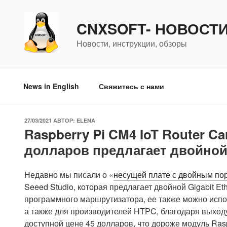
Перейти
к
CNXSOFT- НОВОСТ
содержимому
Новости, инструкции, обзоры
News in English
Свяжитесь с нами
ОПУБЛИКОВАНО
27/03/2021
АВТОР:
ELENA
Raspberry Pi CM4 IoT Router Ca
долларов предлагает двойной 
Недавно мы писали о «
несущей плате с двойным порт
Seeed Studio, которая предлагает двойной Gigabit Et
программного маршрутизатора, ее также можно испол
а также для производителей HTPC, благодаря выходу
доступной цене 45 долларов, что дороже модуль Rasp