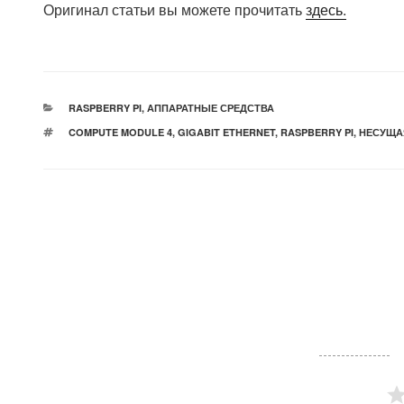
Оригинал статьи вы можете прочитать
здесь.
РУБРИКИ
RASPBERRY PI
,
АППАРАТНЫЕ СРЕДСТВА
МЕТКИ
COMPUTE MODULE 4
,
GIGABIT ETHERNET
,
RASPBERRY PI
,
НЕСУЩА