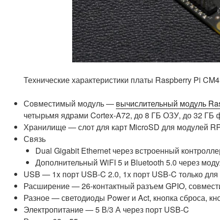
Технические характеристики платы Raspberry Pi CM4 Io
Совместимый модуль —
вычислительный модуль Rasp
четырьмя ядрами Cortex-A72, до 8 ГБ ОЗУ, до 32 ГБ ф
Хранилище — слот для карт MicroSD для модулей 
Связь
Dual Gigabit Ethernet через встроенный контрол
Дополнительный WiFI 5 и Bluetooth 5.0 через мод
USB — 1x порт USB-C 2.0, 1x порт USB-C только для
Расширение — 26-контактный разъем GPIO, совмести
Разное — светодиоды Power и Act, кнопка сброса, 
Электропитание — 5 В/3 А через порт USB-C