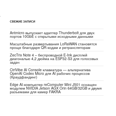
r
СВЕЖИЕ ЗАПИСИ
Antmicro выпускает адаптер Thunderbolt для двух
портов 10GbE с открытыми исходными данными
Масштабные развертывания LoRaWAN становятся
проще благодаря QR-кодам и ретрансляторам
ZecTrix Note 4 – беспроводной E-Ink дисплей
диагональю 4,2 дюйма на ESP32-S3 для голосовых
задач
CtrlVibe AI Console клавиатура — альтернатива
OpenAI Codex Micro для AI рабочих процессов
(Краудфандинг)
Edge AI-компьютер reComputer Mini J501 оснащен
модулем NVIDIA Jetson AGX Orin 64GB/32GB и двумя
разъемами для камер FAKRA