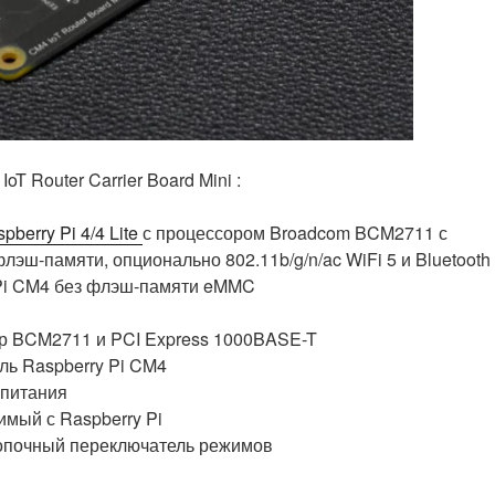
T Router Carrier Board Mini :
berry Pi 4/4 Lite
с процессором Broadcom BCM2711 с
лэш-памяти, опционально 802.11b/g/n/ac WiFi 5 и Bluetooth 
RPi CM4 без флэш-памяти eMMC
лер BCM2711 и PCI Express 1000BASE-T
уль Raspberry Pi CM4
 питания
мый с Raspberry Pi
кнопочный переключатель режимов