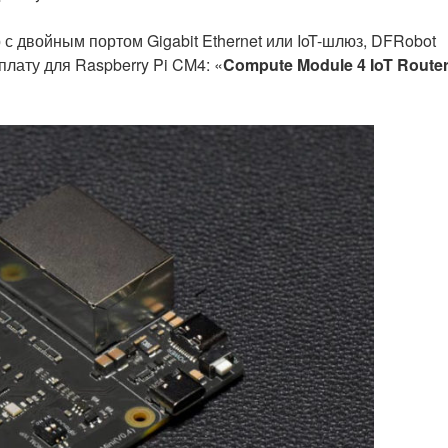
р с двойным портом Gigabit Ethernet или IoT-шлюз, DFRobot
лату для Raspberry Pi CM4: «
Compute Module 4 IoT Route