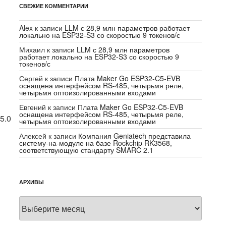
СВЕЖИЕ КОММЕНТАРИИ
Alex
к записи
LLM с 28,9 млн параметров работает
локально на ESP32-S3 со скоростью 9 токенов/с
Михаил
к записи
LLM с 28,9 млн параметров
работает локально на ESP32-S3 со скоростью 9
токенов/с
Сергей
к записи
Плата Maker Go ESP32-C5-EVB
оснащена интерфейсом RS-485, четырьмя реле,
четырьмя оптоизолированными входами
Евгений
к записи
Плата Maker Go ESP32-C5-EVB
оснащена интерфейсом RS-485, четырьмя реле,
5.0
четырьмя оптоизолированными входами
Алексей
к записи
Компания Geniatech представила
систему-на-модуле на базе Rockchip RK3568,
соответствующую стандарту SMARC 2.1
АРХИВЫ
Архивы