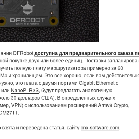
омпании DFRobot
доступна для предварительного заказа п
ой покупке двух или более единиц. Поставки запланирова
олучить полную плату маршрутизатора примерно за 60
 CM4 и хранилищем. Это все хорошо, если вам действительн
нужно, это плата с двумя портами Gigabit Ethernet с
или
NanoPi R2S
, будут предлагать аналогичную
около 30 долларов США). В определенных случаях
мер, VPN) с использованием расширений Armv8 Crypto,
BCM2711.
 взята и переведена статья, сайту
cnx-software.com
.