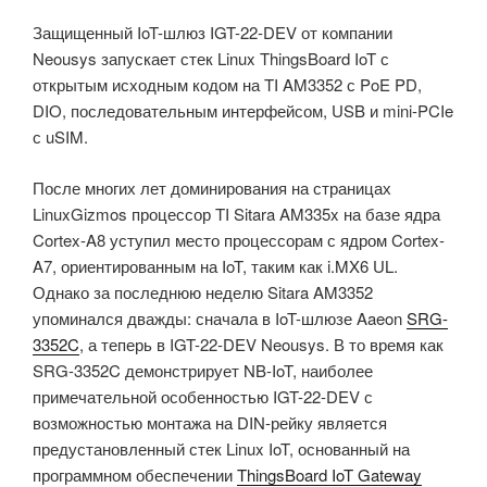
Защищенный IoT-шлюз IGT-22-DEV от компании
Neousys запускает стек Linux ThingsBoard IoT с
открытым исходным кодом на TI AM3352 с PoE PD,
DIO, последовательным интерфейсом, USB и mini-PCIe
с uSIM.
После многих лет доминирования на страницах
LinuxGizmos процессор TI Sitara AM335x на базе ядра
Cortex-A8 уступил место процессорам с ядром Cortex-
A7, ориентированным на IoT, таким как i.MX6 UL.
Однако за последнюю неделю Sitara AM3352
упоминался дважды: сначала в IoT-шлюзе Aaeon
SRG-
3352C
, а теперь в IGT-22-DEV Neousys. В то время как
SRG-3352C демонстрирует NB-IoT, наиболее
примечательной особенностью IGT-22-DEV с
возможностью монтажа на DIN-рейку является
предустановленный стек Linux IoT, основанный на
программном обеспечении
ThingsBoard IoT Gateway