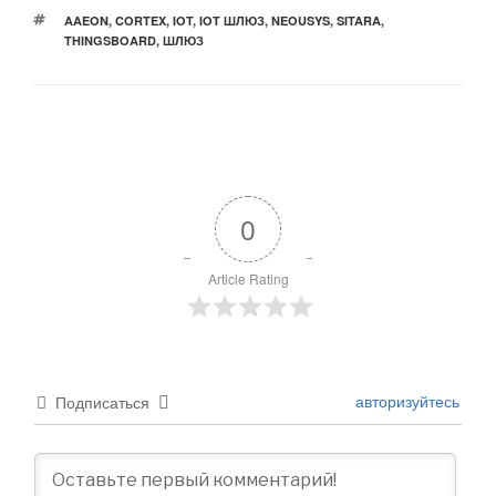
МЕТКИ
AAEON
,
CORTEX
,
IOT
,
IOT ШЛЮЗ
,
NEOUSYS
,
SITARA
,
THINGSBOARD
,
ШЛЮЗ
0
Article Rating
авторизуйтесь
Подписаться