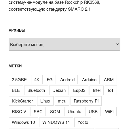
систему-на-модуле на базе Rockchip RK3568,
соответствующую стандарту SMARC 2.1
АРХИВЫ
Архивы
МЕТКИ
2.5GBE
4K
5G
Android
Arduino
ARM
BLE
Bluetooth
Debian
Esp32
Intel
IoT
KickStarter
Linux
mcu
Raspberry Pi
RISC-V
SBC
SOM
Ubuntu
USB
WiFi
Windows 10
WINDOWS 11
Yocto