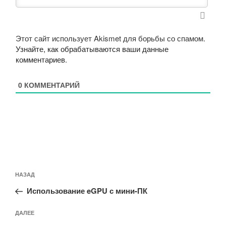
Этот сайт использует Akismet для борьбы со спамом.
Узнайте, как обрабатываются ваши данные
комментариев
.
0
КОММЕНТАРИЙ
Навигация
Предыдущая
НАЗАД
по
запись:
записям
Использование eGPU с мини-ПК
Следующая
ДАЛЕЕ
запись