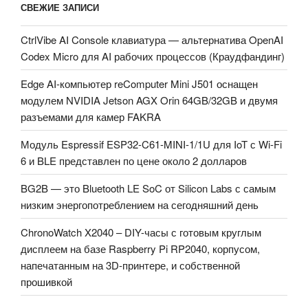
СВЕЖИЕ ЗАПИСИ
CtrlVibe AI Console клавиатура — альтернатива OpenAI
Codex Micro для AI рабочих процессов (Краудфандинг)
Edge AI-компьютер reComputer Mini J501 оснащен
модулем NVIDIA Jetson AGX Orin 64GB/32GB и двумя
разъемами для камер FAKRA
Модуль Espressif ESP32-C61-MINI-1/1U для IoT с Wi-Fi
6 и BLE представлен по цене около 2 долларов
BG2B — это Bluetooth LE SoC от Silicon Labs с самым
низким энергопотреблением на сегодняшний день
ChronoWatch X2040 – DIY-часы с готовым круглым
дисплеем на базе Raspberry Pi RP2040, корпусом,
напечатанным на 3D-принтере, и собственной
прошивкой